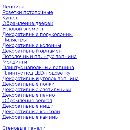
Лепнина
Розетки потолочные
Купол
Обрамление дверей
Угловой элемент
Декоративные полуколонны
Пилястры
Декоративные колонны
Декоративный орнамент
Потолочный плинтус лепнина
Молдинги
Плинтус напольный лепнина
Плинтус под LED-подсветку
Декоративный уголок лепнина
Декоративные полки
Декоративные светильники
Декоративные панно
Обрамление зеркал
Декоративные ниши
Декоративные консоли
Декоративные камины
Стеновые панели