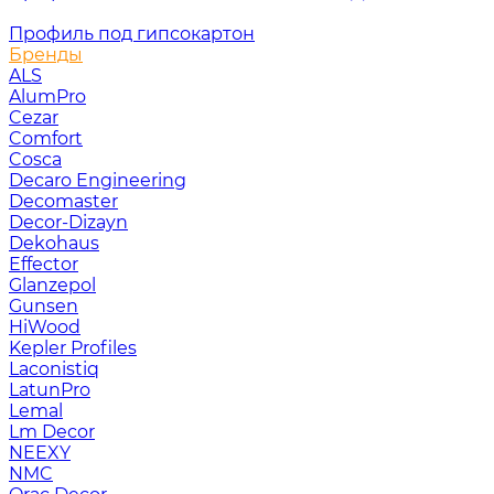
Профиль под гипсокартон
Бренды
ALS
AlumPro
Cezar
Comfort
Cosca
Decaro Engineering
Decomaster
Decor-Dizayn
Dekohaus
Effector
Glanzepol
Gunsen
HiWood
Kepler Profiles
Laconistiq
LatunPro
Lemal
Lm Decor
NEEXY
NMC