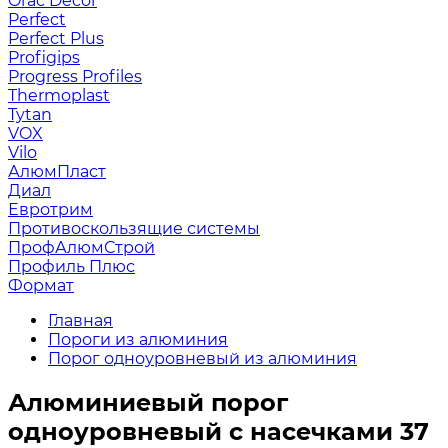
Orac Decor
Perfect
Perfect Plus
Profigips
Progress Profiles
Thermoplast
Tytan
VOX
Vilo
АлюмПласт
Диал
Евротрим
Противоскользящие системы
ПрофАлюмСтрой
Профиль Плюс
Формат
Главная
Пороги из алюминия
Порог одноуровневый из алюминия
Алюминиевый порог
одноуровневый с насечками 37