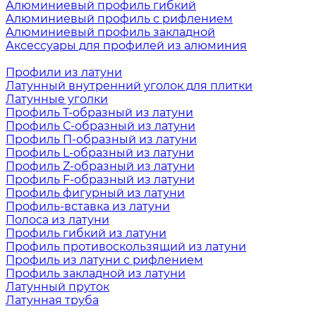
Алюминиевый профиль гибкий
Алюминиевый профиль с рифлением
Алюминиевый профиль закладной
Аксессуары для профилей из алюминия
Профили из латуни
Латунный внутренний уголок для плитки
Латунные уголки
Профиль Т-образный из латуни
Профиль С-образный из латуни
Профиль П-образный из латуни
Профиль L-образный из латуни
Профиль Z-образный из латуни
Профиль F-образный из латуни
Профиль фигурный из латуни
Профиль-вставка из латуни
Полоса из латуни
Профиль гибкий из латуни
Профиль противоскользящий из латуни
Профиль из латуни с рифлением
Профиль закладной из латуни
Латунный пруток
Латунная труба