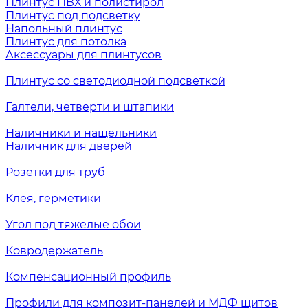
Плинтус ПВХ и полистирол
Плинтус под подсветку
Напольный плинтус
Плинтус для потолка
Аксессуары для плинтусов
Плинтус со светодиодной подсветкой
Галтели, четверти и штапики
Наличники и нащельники
Наличник для дверей
Розетки для труб
Клея, герметики
Угол под тяжелые обои
Ковродержатель
Компенсационный профиль
Профили для композит-панелей и МДФ щитов