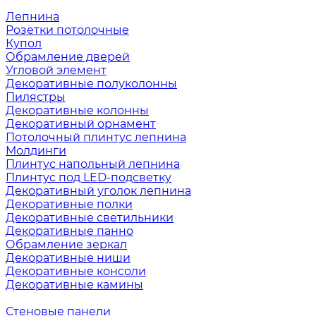
Лепнина
Розетки потолочные
Купол
Обрамление дверей
Угловой элемент
Декоративные полуколонны
Пилястры
Декоративные колонны
Декоративный орнамент
Потолочный плинтус лепнина
Молдинги
Плинтус напольный лепнина
Плинтус под LED-подсветку
Декоративный уголок лепнина
Декоративные полки
Декоративные светильники
Декоративные панно
Обрамление зеркал
Декоративные ниши
Декоративные консоли
Декоративные камины
Стеновые панели