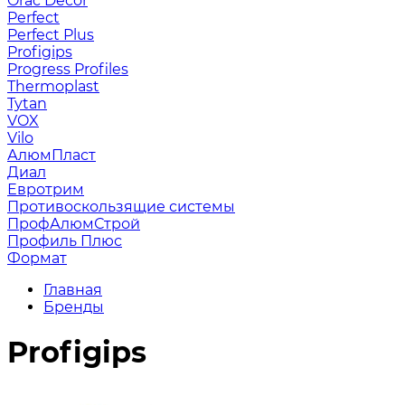
Orac Decor
Perfect
Perfect Plus
Profigips
Progress Profiles
Thermoplast
Tytan
VOX
Vilo
АлюмПласт
Диал
Евротрим
Противоскользящие системы
ПрофАлюмСтрой
Профиль Плюс
Формат
Главная
Бренды
Profigips