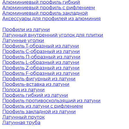
Алюминиевый профиль гибкий
Алюминиевый профиль с рифлением
Алюминиевый профиль закладной
Аксессуары для профилей из алюминия
Профили из латуни
Латунный внутренний уголок для плитки
Латунные уголки
Профиль Т-образный из латуни
Профиль С-образный из латуни
Профиль П-образный из латуни
Профиль L-образный из латуни
Профиль Z-образный из латуни
Профиль F-образный из латуни
Профиль фигурный из латуни
Профиль-вставка из латуни
Полоса из латуни
Профиль гибкий из латуни
Профиль противоскользящий из латуни
Профиль из латуни с рифлением
Профиль закладной из латуни
Латунный пруток
Латунная труба