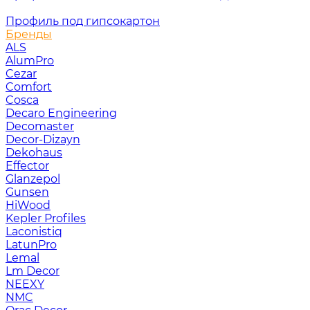
Профиль под гипсокартон
Бренды
ALS
AlumPro
Cezar
Comfort
Cosca
Decaro Engineering
Decomaster
Decor-Dizayn
Dekohaus
Effector
Glanzepol
Gunsen
HiWood
Kepler Profiles
Laconistiq
LatunPro
Lemal
Lm Decor
NEEXY
NMC