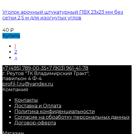
Уголок арочный штукатурный ПВХ 23х23 мм без
сетки 2,5 м для изогнутых углов
40
₽
Купить
1
2
→
+7 (495) 789-00-35
+7 (903) 961-41-78
г. Реутов "ТК Владимирский Тракт",
павильон 4 Ф-4
profil-1.ru@yandex.ru
Компания
Контакты
Доставка и Оплата
Политика конфиденциальности
Согласие на обработку персональных данных
Договор-оферта
Магазин