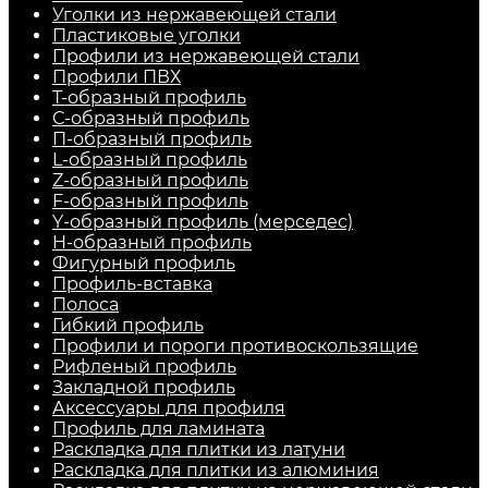
Уголки из нержавеющей стали
Пластиковые уголки
Профили из нержавеющей стали
Профили ПВХ
Т-образный профиль
С-образный профиль
П-образный профиль
L-образный профиль
Z-образный профиль
F-образный профиль
Y-образный профиль (мерседес)
H-образный профиль
Фигурный профиль
Профиль-вставка
Полоса
Гибкий профиль
Профили и пороги противоскользящие
Рифленый профиль
Закладной профиль
Аксессуары для профиля
Профиль для ламината
Раскладка для плитки из латуни
Раскладка для плитки из алюминия