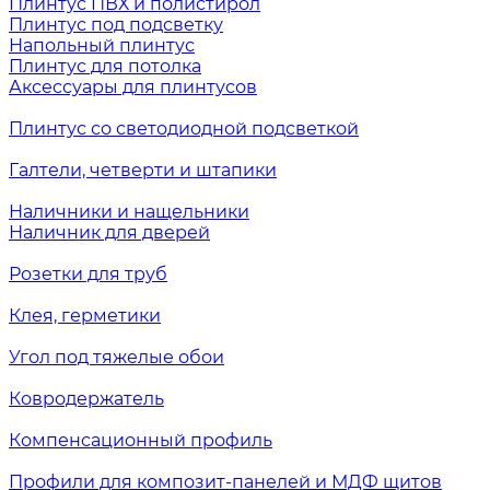
Плинтус ПВХ и полистирол
Плинтус под подсветку
Напольный плинтус
Плинтус для потолка
Аксессуары для плинтусов
Плинтус со светодиодной подсветкой
Галтели, четверти и штапики
Наличники и нащельники
Наличник для дверей
Розетки для труб
Клея, герметики
Угол под тяжелые обои
Ковродержатель
Компенсационный профиль
Профили для композит-панелей и МДФ щитов