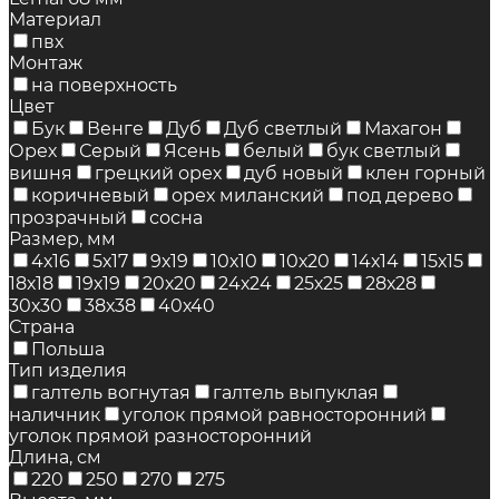
Материал
пвх
Монтаж
на поверхность
Цвет
Бук
Венге
Дуб
Дуб светлый
Махагон
Орех
Серый
Ясень
белый
бук светлый
вишня
грецкий орех
дуб новый
клен горный
коричневый
орех миланский
под дерево
прозрачный
сосна
Размер, мм
4х16
5х17
9х19
10х10
10х20
14х14
15х15
18х18
19х19
20х20
24х24
25х25
28х28
30х30
38х38
40х40
Страна
Польша
Тип изделия
галтель вогнутая
галтель выпуклая
наличник
уголок прямой равносторонний
уголок прямой разносторонний
Длина, см
220
250
270
275