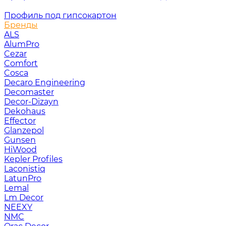
Профиль под гипсокартон
Бренды
ALS
AlumPro
Cezar
Comfort
Cosca
Decaro Engineering
Decomaster
Decor-Dizayn
Dekohaus
Effector
Glanzepol
Gunsen
HiWood
Kepler Profiles
Laconistiq
LatunPro
Lemal
Lm Decor
NEEXY
NMC