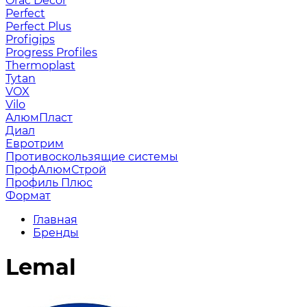
Orac Decor
Perfect
Perfect Plus
Profigips
Progress Profiles
Thermoplast
Tytan
VOX
Vilo
АлюмПласт
Диал
Евротрим
Противоскользящие системы
ПрофАлюмСтрой
Профиль Плюс
Формат
Главная
Бренды
Lemal