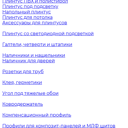
Плинтус ПВХ и полистирол
Плинтус под подсветку
Напольный плинтус
Плинтус для потолка
Аксессуары для плинтусов
Плинтус со светодиодной подсветкой
Галтели, четверти и штапики
Наличники и нащельники
Наличник для дверей
Розетки для труб
Клея, герметики
Угол под тяжелые обои
Ковродержатель
Компенсационный профиль
Профили для композит-панелей и МДФ щитов