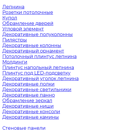
Лепнина
Розетки потолочные
Купол
Обрамление дверей
Угловой элемент
Декоративные полуколонны
Пилястры
Декоративные колонны
Декоративный орнамент
Потолочный плинтус лепнина
Молдинги
Плинтус напольный лепнина
Плинтус под LED-подсветку
Декоративный уголок лепнина
Декоративные полки
Декоративные светильники
Декоративные панно
Обрамление зеркал
Декоративные ниши
Декоративные консоли
Декоративные камины
Стеновые панели