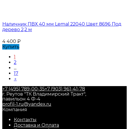
Наличник ПВХ 40 мм Lemal 22040 Цвет 8696 Под
дерево 2,2 м
4 400
₽
Купить
1
2
...
17
→
+7 (495) 789-00-35
+7 (903) 961-41-78
г. Реутов "ТК Владимирский Тракт",
павильон 4 Ф-4
profil-1.ru@yandex.ru
Компания
Контакты
Доставка и Оплата