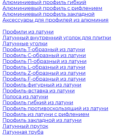
Алюминиевый профиль гибкий
Алюминиевый профиль с рифлением
Алюминиевый профиль закладной
Аксессуары для профилей из алюминия
Профили из латуни
Латунный внутренний уголок для плитки
Латунные уголки
Профиль Т-образный из латуни
Профиль С-образный из латуни
Профиль П-образный из латуни
Профиль L-образный из латуни
Профиль Z-образный из латуни
Профиль F-образный из латуни
Профиль фигурный из латуни
Профиль-вставка из латуни
Полоса из латуни
Профиль гибкий из латуни
Профиль противоскользящий из латуни
Профиль из латуни с рифлением
Профиль закладной из латуни
Латунный пруток
Латунная труба