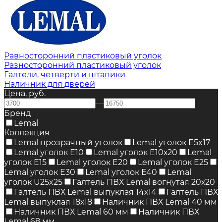
Равносторонний пластиковый уголок
Разносторонний пластиковый уголок
Галтели, четверти и штапики
Наличник для дверей
Цена, руб.
—
Бренд
Lemal
Коллекция
Lemal прозрачный уголок
Lemal уголок E5x17
Lemal уголок E10
Lemal уголок E10х20
Lemal
уголок E15
Lemal уголок E20
Lemal уголок E25
Lemal уголок E30
Lemal уголок E40
Lemal
уголок U25x25
Галтель ПВХ Lemal вогнутая 20х20
Галтель ПВХ Lemal выпуклая 14х14
Галтель ПВХ
Lemal выпуклая 18х18
Наличник ПВХ Lemal 40 мм
Наличник ПВХ Lemal 60 мм
Наличник ПВХ
Lemal 68 мм