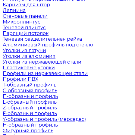
Карнизы для штор
Лепнина
Стеновые панели
Микроплинтус
Теневой плинтус
Парящий потолок
Теневая разделительная рейка
Алюминиевый профиль под стекло
Уголки из латуни
Уголки из алюминия
Уголки из нержавеющей стали
Пластиковые уголки
Профили из нержавеющей стали
Профили ПВХ
Т-образный профиль
С-образный профиль
П-образный профиль
L-образный профиль
Z-образный профиль
F-образный профиль
Y-образный профиль (мерседес)
H-образный профиль
Фигурный профиль