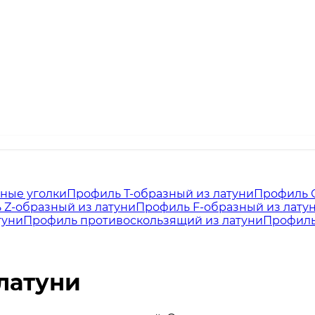
ные уголки
Профиль Т-образный из латуни
Профиль С
 Z-образный из латуни
Профиль F-образный из лату
туни
Профиль противоскользящий из латуни
Профиль
латуни