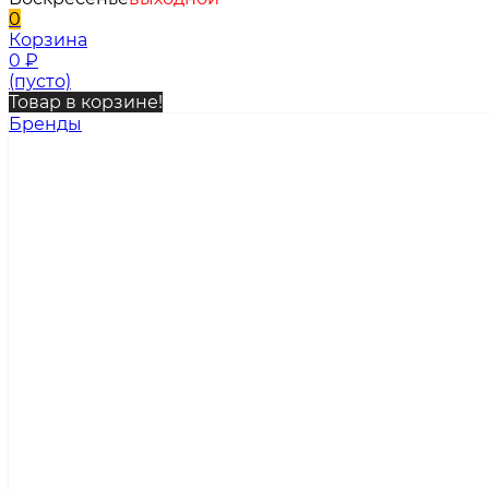
0
Корзина
0
₽
(пусто)
Товар в корзине!
Бренды