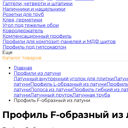
Галтели, четверти и штапики
Наличники и нащельники
Розетки для труб
Клея, герметики
Угол под тяжелые обои
Ковродержатель
Компенсационный профиль
Профили для композит-панелей и МДФ щитов
Профиль под гипсокартон
Еще
Каталог товаров
Главная
Профили из латуни
Латунный внутренний уголок для плитки
Латун
латуни
Профиль L-образный из латуни
Профиль
латуни
Полоса из латуни
Профиль гибкий из ла
латуни
Латунный пруток
Латунная труба
Профиль F-образный из латуни
Профиль F-образный из 