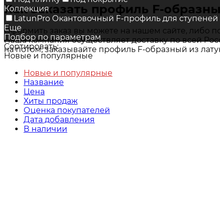
Как заказать профиль F-образный 
Коллекция
LatunPro Окантовочный F-профиль для ступеней 
Еще
Оформить заказ вы можете на нашем сайте, либо п
Подбор по параметрам
Наша компания осуществляет доставку по всей Росс
Сортировать:
на потом, заказывайте профиль F-образный из латуни
Новые и популярные
Новые и популярные
Название
Цена
Хиты продаж
Оценка покупателей
Дата добавления
В наличии