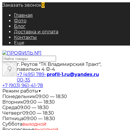
Заказать звонок
0
Главная
Фото
Блог
Доставка и оплата
Контакты
Еще
г. Реутов "ТК Владимирский Тракт",
павильон 4 Ф-4
+7 (495) 789-
profil-1.ru@yandex.ru
00-35
+7 (903) 961-41-78
Режим работы
▼
Понедельник
09:00 — 18:30
Вторник
09:00 — 18:30
Среда
09:00 — 18:30
Четверг
09:00 — 18:30
Пятница
09:00 — 18:30
Суббота
выходной
Воскресенье
выходной