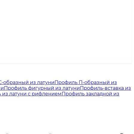
-образный из латуни
Профиль П-образный из
ни
Профиль фигурный из латуни
Профиль-вставка из
 из латуни с рифлением
Профиль закладной из