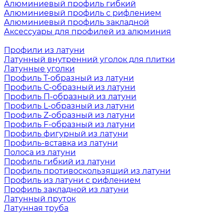
Алюминиевый профиль гибкий
Алюминиевый профиль с рифлением
Алюминиевый профиль закладной
Аксессуары для профилей из алюминия
Профили из латуни
Латунный внутренний уголок для плитки
Латунные уголки
Профиль Т-образный из латуни
Профиль С-образный из латуни
Профиль П-образный из латуни
Профиль L-образный из латуни
Профиль Z-образный из латуни
Профиль F-образный из латуни
Профиль фигурный из латуни
Профиль-вставка из латуни
Полоса из латуни
Профиль гибкий из латуни
Профиль противоскользящий из латуни
Профиль из латуни с рифлением
Профиль закладной из латуни
Латунный пруток
Латунная труба