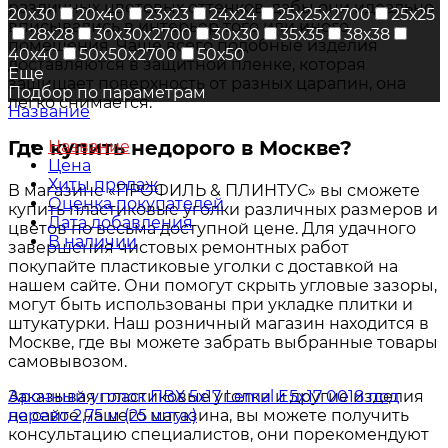
различных цветовых оттенков, дабы они идеально
20х30
20х40
23х23
24х24
25x25x2700
25х25
вписывались в интерьер того или иного
28х28
30x30x2700
30х30
35х35
38х38
помещения. Чаще всего подобные изделия
40х40
50x50x2700
50х50
доставляются в защитной пленке, которая
Еще
защищает поверхность от разных царапин, она
Подбор по параметрам
легко снимается.
Название
Где купить недорого в Москве?
Название
Цена
Хиты продаж
В магазине «ПРОФИЛЬ & ПЛИНТУС» вы сможете
Оценка покупателей
купить пластиковые уголки различных размеров и
Дата добавления
цветов по весьма доступной цене. Для удачного
В наличии
завершения чистовых ремонтных работ
покупайте пластиковые уголки с доставкой на
нашем сайте. Они помогут скрыть угловые зазоры,
могут быть использованы при укладке плитки и
штукатурки. Наш розничный магазин находится в
Москве, где вы можете забрать выбранные товары
самовывозом.
Заказывая пластиковые уголки и другие изделия
Арочный уголок ПВХ 5х17 Lemal E5x17 0018 под
на сайте нашего магазина, вы можете получить
дерево 2,75 м (25 штук)
консультацию специалистов, они порекомендуют