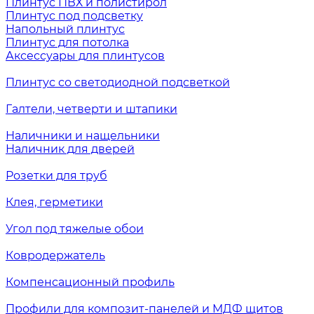
Плинтус ПВХ и полистирол
Плинтус под подсветку
Напольный плинтус
Плинтус для потолка
Аксессуары для плинтусов
Плинтус со светодиодной подсветкой
Галтели, четверти и штапики
Наличники и нащельники
Наличник для дверей
Розетки для труб
Клея, герметики
Угол под тяжелые обои
Ковродержатель
Компенсационный профиль
Профили для композит-панелей и МДФ щитов