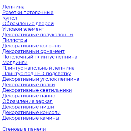
Лепнина
Розетки потолочные
Купол
Обрамление дверей
Угловой элемент
Декоративные полуколонны
Пилястры
Декоративные колонны
Декоративный орнамент
Потолочный плинтус лепнина
Молдинги
Плинтус напольный лепнина
Плинтус под LED-подсветку
Декоративный уголок лепнина
Декоративные полки
Декоративные светильники
Декоративные панно
Обрамление зеркал
Декоративные ниши
Декоративные консоли
Декоративные камины
Стеновые панели