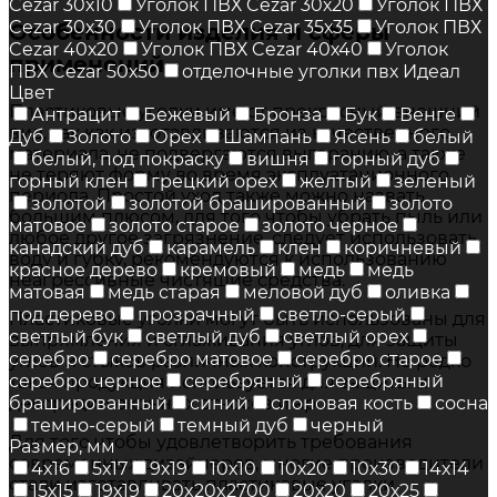
Cezar 30х10
Уголок ПВХ Cezar 30х20
Уголок ПВХ
Cezar 30х30
Уголок ПВХ Cezar 35х35
Уголок ПВХ
Особенности изделия и сферы
Cezar 40х20
Уголок ПВХ Cezar 40х40
Уголок
применений
ПВХ Cezar 50х50
отделочные уголки пвх Идеал
Цвет
Пластиковые уголки имеют прекрасный внешний
Антрацит
Бежевый
Бронза
Бук
Венге
вид, так как изготавливаются из качественного
Дуб
Золото
Орех
Шампань
Ясень
белый
материала, не подвергаются выгоранию, а также
белый, под покраску
вишня
горный дуб
не теряют форму во время эксплуатационного
горный клен
грецкий орех
желтый
зеленый
периода. Простой уход также можно назвать
золотой
золотой брашированный
золото
большим плюсом, для того чтобы убрать пыль или
матовое
золото старое
золото черное
любое другое загрязнение, следует использовать
канадский дуб
карамель
клен
коричневый
воду и губку, рекомендуются к использованию
красное дерево
кремовый
медь
медь
неагрессивные чистящие средства.
матовая
медь старая
меловой дуб
оливка
под дерево
прозрачный
светло-серый
Пластиковые уголки могут быть использованы для
светлый бук
светлый дуб
светлый орех
выпрямления и сглаживания углов, для защиты
серебро
серебро матовое
серебро старое
углов и стыков различных конструкций. Не редко
серебро черное
серебряный
серебряный
такая продукция используется для защиты и
брашированный
синий
слоновая кость
сосна
декорации оконных откосов и арок.
темно-серый
темный дуб
черный
Для того чтобы удовлетворить требования
Размер, мм
современных дизайнеров, многие производители
4х16
5х17
9х19
10х10
10х20
10х30
14х14
стали изготавливать пластиковые уголки
15х15
19х19
20x20x2700
20х20
20х25