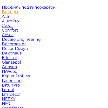
Профиль под гипсокартон
Бренды
ALS
AlumPro
Cezar
Comfort
Cosca
Decaro Engineering
Decomaster
Decor-Dizayn
Dekohaus
Effector
Glanzepol
Gunsen
HiWood
Kepler Profiles
Laconistiq
LatunPro
Lemal
Lm Decor
NEEXY
NMC