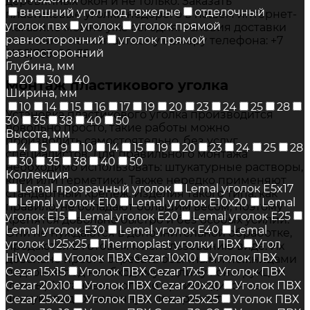
деревянных окон и не только. Заказать
внешний угол под тяжелые
отделочный
пластиковые уголки недорого в нашем интернет-
уголок пвх
уголок
уголок прямой
магазине можно уже сегодня. Условия доставки
равносторонний
уголок прямой
уточняйте по контактному номеру телефона: +7
разносторонний
(495)789-00-35.
Глубина, мм
20
30
40
Монтаж пластикового уголка
Ширина, мм
10
14
15
16
17
19
20
23
24
25
28
Установка пластикового уголка производится
30
35
38
40
50
довольно просто, такие работы можно
Высота, мм
производить самостоятельно, без услуг
4
5
9
10
14
15
19
20
23
24
25
28
специалистов. Для правильного монтажа
30
35
38
40
50
необходимо использовать: штукатурные растворы,
Коллекция
клеи или герметики. Также нередко применяют
Lemal прозрачный уголок
Lemal уголок E5x17
стандартный крепеж. Изделия такого типа, как
Lemal уголок E10
Lemal уголок E10х20
Lemal
правило, не обладают большим весом, поэтому
уголок E15
Lemal уголок E20
Lemal уголок E25
крепятся довольно быстро и без особых усилий.
Lemal уголок E30
Lemal уголок E40
Lemal
Они не нуждаются в дополнительной обработке,
уголок U25x25
Thermoplast уголки ПВХ
Угол
продаются в готовом к использованию виде. Их
HiWood
Уголок ПВХ Cezar 10х10
Уголок ПВХ
довольно просто отрезать обычными ножницами
Cezar 15х15
Уголок ПВХ Cezar 17х5
Уголок ПВХ
подгоняя под необходимую длину конструкции
Cezar 20х10
Уголок ПВХ Cezar 20х20
Уголок ПВХ
(стены). Установка должно производится на
чистую, подготовленную поверхность.
Cezar 25х20
Уголок ПВХ Cezar 25х25
Уголок ПВХ