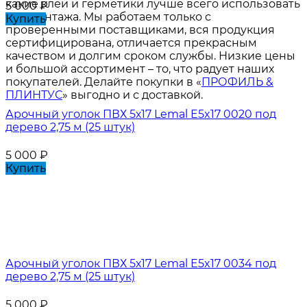
какие клеи и герметики лучше всего использовать
5 000
₽
для монтажа. Мы работаем только с
Купить
проверенными поставщиками, вся продукция
сертифицирована, отличается прекрасным
качеством и долгим сроком службы. Низкие цены
и большой ассортимент – то, что радует наших
покупателей. Делайте покупки в «
ПРОФИЛЬ &
ПЛИНТУС
» выгодно и с доставкой.
Арочный уголок ПВХ 5х17 Lemal E5x17 0020 под
дерево 2,75 м (25 штук)
5 000
₽
Купить
Арочный уголок ПВХ 5х17 Lemal E5x17 0034 под
дерево 2,75 м (25 штук)
5 000
₽