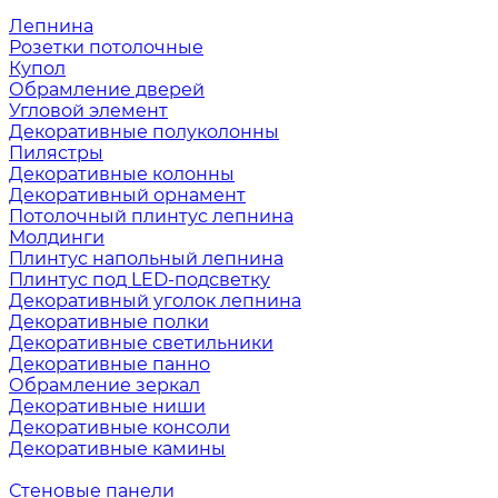
Лепнина
Розетки потолочные
Купол
Обрамление дверей
Угловой элемент
Декоративные полуколонны
Пилястры
Декоративные колонны
Декоративный орнамент
Потолочный плинтус лепнина
Молдинги
Плинтус напольный лепнина
Плинтус под LED-подсветку
Декоративный уголок лепнина
Декоративные полки
Декоративные светильники
Декоративные панно
Обрамление зеркал
Декоративные ниши
Декоративные консоли
Декоративные камины
Стеновые панели