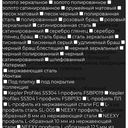
золото зеркальное
золото полированное
выпускается без какого-либо покрытия,
золото сатинированное
оружейный матовый
характеризуется довольно простым монтажом.
песок матовый
песок черный
полированная
L-образный профиль способен обеспечить
сталь
полированный
розовый браш
розовый
надежное крепление, которое будет служить на
зеркальный
сатинированная сталь
протяжении многих лет. Такое изделие является
сатинированный
серебро глянец
серебро
универсальным, выпускается в стандартных
глянец браш
сталь браш
сталь зеркальная
размерах: 50х50, 40х40, 30х30 и других. Для того
тисненый
тисненый серый
удлиненый браш
чтобы купить профили из нержавеющей стали
черный браш блестящий
черный зеркальный
недорого, вы можете обратиться в наш онлайн-
черный полированный
черный
магазин, именно здесь вы найдете большой
сатинированный
шлифованный
ассортимент строительного материала, продукции
Материал
из нержавейки, латуни, пластика.
нержавеющая сталь
Монтаж
Назначение L-образного профиля
Под плитку
под покрытие
Коллекция
Помимо сферы строительства, L-образный
Kepler Profiles SS304 l-профиль FSBP019
Kepler
профиль бывает задействован в отделочных
Profiles SS304 l-профиль FSBP130
L-профиль ПЛ
работах, а именно при укладке плитки,
L-профиль из нержавеющей стали FG
L-
керамогранита, а также декоративного камня на
стены и полы. Он поможет скрыть стыки на одном
профиль сталь SL-005
NEEXY профиль L-
или разных уровнях. Если вы покупаете профиль
образный 8 мм из нержавеющей стали
NEEXY
для таких работ, рекомендуется правильно
профиль L-образный 10 мм из нержавеющей
сочетать его с плиткой, так как внешний вид
стали
NEEXY профиль L-образный 12.5 мм из