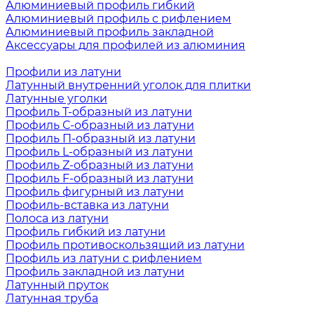
Алюминиевый профиль гибкий
Алюминиевый профиль с рифлением
Алюминиевый профиль закладной
Аксессуары для профилей из алюминия
Профили из латуни
Латунный внутренний уголок для плитки
Латунные уголки
Профиль Т-образный из латуни
Профиль С-образный из латуни
Профиль П-образный из латуни
Профиль L-образный из латуни
Профиль Z-образный из латуни
Профиль F-образный из латуни
Профиль фигурный из латуни
Профиль-вставка из латуни
Полоса из латуни
Профиль гибкий из латуни
Профиль противоскользящий из латуни
Профиль из латуни с рифлением
Профиль закладной из латуни
Латунный пруток
Латунная труба