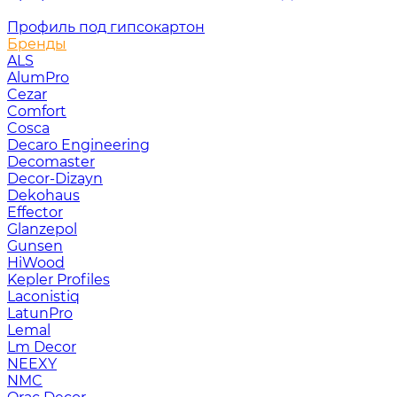
Профиль под гипсокартон
Бренды
ALS
AlumPro
Cezar
Comfort
Cosca
Decaro Engineering
Decomaster
Decor-Dizayn
Dekohaus
Effector
Glanzepol
Gunsen
HiWood
Kepler Profiles
Laconistiq
LatunPro
Lemal
Lm Decor
NEEXY
NMC