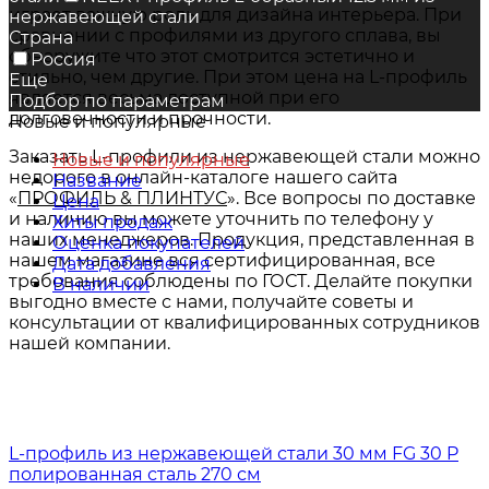
играет важную роль для дизайна интерьера. При
нержавеющей стали
сравнении с профилями из другого сплава, вы
Страна
обнаружите что этот смотрится эстетично и
Россия
стильно, чем другие. При этом цена на L-профиль
Еще
является весьма доступной при его
Подбор по параметрам
долговечности и прочности.
Новые и популярные
Заказать L-профили из нержавеющей стали можно
Новые и популярные
недорого в онлайн-каталоге нашего сайта
Название
«
ПРОФИЛЬ & ПЛИНТУС
». Все вопросы по доставке
Цена
и наличию вы можете уточнить по телефону у
Хиты продаж
наших менеджеров. Продукция, представленная в
Оценка покупателей
нашем магазине вся сертифицированная, все
Дата добавления
требования соблюдены по ГОСТ. Делайте покупки
В наличии
выгодно вместе с нами, получайте советы и
консультации от квалифицированных сотрудников
нашей компании.
L-профиль из нержавеющей стали 30 мм FG 30 P
полированная сталь 270 см