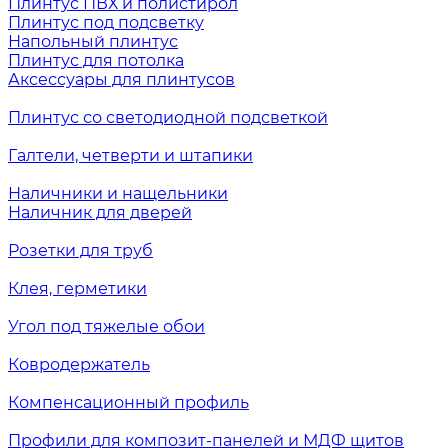
Плинтус ПВХ и полистирол
Плинтус под подсветку
Напольный плинтус
Плинтус для потолка
Аксессуары для плинтусов
Плинтус со светодиодной подсветкой
Галтели, четверти и штапики
Наличники и нащельники
Наличник для дверей
Розетки для труб
Клея, герметики
Угол под тяжелые обои
Ковродержатель
Компенсационный профиль
Профили для композит-панелей и МДФ щитов