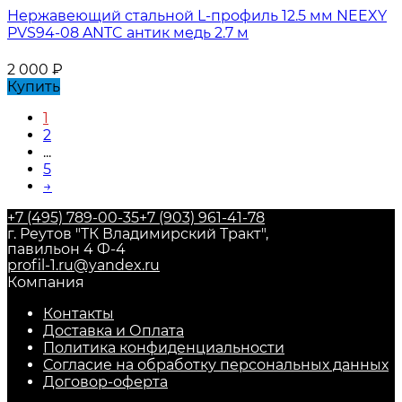
Нержавеющий стальной L-профиль 12.5 мм NEEXY
PVS94-08 ANTC антик медь 2.7 м
2 000
₽
Купить
1
2
...
5
→
+7 (495) 789-00-35
+7 (903) 961-41-78
г. Реутов "ТК Владимирский Тракт",
павильон 4 Ф-4
profil-1.ru@yandex.ru
Компания
Контакты
Доставка и Оплата
Политика конфиденциальности
Согласие на обработку персональных данных
Договор-оферта