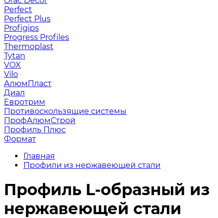
Orac Decor
Perfect
Perfect Plus
Profigips
Progress Profiles
Thermoplast
Tytan
VOX
Vilo
АлюмПласт
Диал
Евротрим
Противоскользящие системы
ПрофАлюмСтрой
Профиль Плюс
Формат
Главная
Профили из нержавеющей стали
Профиль L-образный из
нержавеющей стали