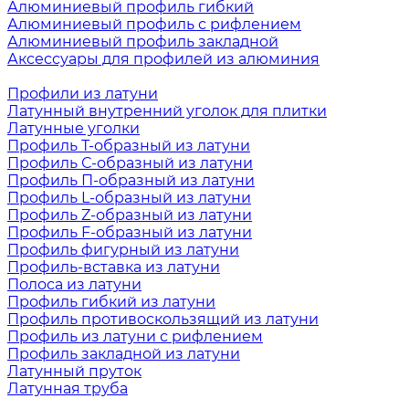
Алюминиевый профиль гибкий
Алюминиевый профиль с рифлением
Алюминиевый профиль закладной
Аксессуары для профилей из алюминия
Профили из латуни
Латунный внутренний уголок для плитки
Латунные уголки
Профиль Т-образный из латуни
Профиль С-образный из латуни
Профиль П-образный из латуни
Профиль L-образный из латуни
Профиль Z-образный из латуни
Профиль F-образный из латуни
Профиль фигурный из латуни
Профиль-вставка из латуни
Полоса из латуни
Профиль гибкий из латуни
Профиль противоскользящий из латуни
Профиль из латуни с рифлением
Профиль закладной из латуни
Латунный пруток
Латунная труба