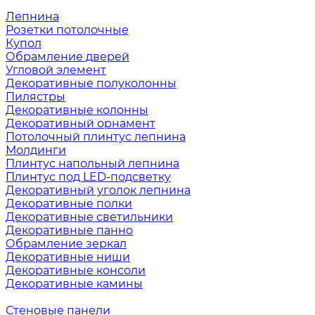
Лепнина
Розетки потолочные
Купол
Обрамление дверей
Угловой элемент
Декоративные полуколонны
Пилястры
Декоративные колонны
Декоративный орнамент
Потолочный плинтус лепнина
Молдинги
Плинтус напольный лепнина
Плинтус под LED-подсветку
Декоративный уголок лепнина
Декоративные полки
Декоративные светильники
Декоративные панно
Обрамление зеркал
Декоративные ниши
Декоративные консоли
Декоративные камины
Стеновые панели