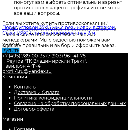
помогут вам выбрать оптимальный вариант
противоскользящего профиля и ответят на
все ваши вопросы.
Если вы хотите купить противоскользящий
Порог угловой 35х15 мм c резиновой вставкой
профиль из латуни у нас, то оставьте заявку на
Cezar LSSG L латунь полированная 2 м
нашем сайте или свяжитесь с нашими
менеджерами. Мы с радостью поможем вам
2 320
₽
сделать правильный выбор и оформить заказ.
Купить
+7 (495) 789-00-35
+7 (903) 961-41-78
г. Реутов "ТК Владимирский Тракт",
павильон 4 Ф-4
profil-1.ru@yandex.ru
Компания
Контакты
Доставка и Оплата
Политика конфиденциальности
Согласие на обработку персональных данных
Договор-оферта
Магазин
Корзина