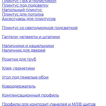
Плинтус ПВХ и полистирол
Плинтус под подсветку
Напольный плинтус
Плинтус для потолка
Аксессуары для плинтусов
Плинтус со светодиодной подсветкой
Галтели, четверти и штапики
Наличники и нащельники
Наличник для дверей
Розетки для труб
Клея, герметики
Угол под тяжелые обои
Ковродержатель
Компенсационный профиль
Профили для композит-панелей и МДФ щитов