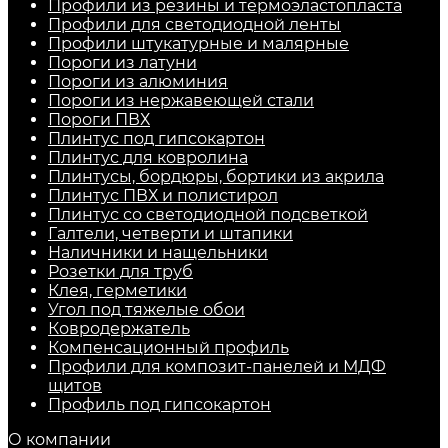
Профили из резины и термоэластопласта
Профили для светодиодной ленты
Профили штукатурные и малярные
Пороги из латуни
Пороги из алюминия
Пороги из нержавеющей стали
Пороги ПВХ
Плинтус под гипсокартон
Плинтус для ковролина
Плинтусы, бордюры, бортики из акрила
Плинтус ПВХ и полистирол
Плинтус со светодиодной подсветкой
Галтели, четверти и штапики
Наличники и нащельники
Розетки для труб
Клея, герметики
Угол под тяжелые обои
Ковродержатель
Компенсационный профиль
Профили для композит-панелей и МДФ
щитов
Профиль под гипсокартон
О компании