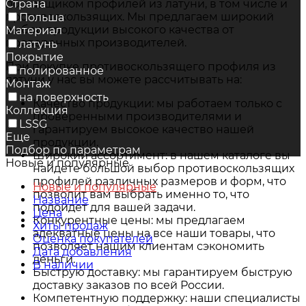
поставщиком профилей из латуни, в том числе и
Страна
противоскользящих. Мы предлагаем широкий
Польша
выбор продукции высокого качества от
Материал
проверенных производителей.
латунь
Покрытие
При покупке противоскользящего профиля из
полированное
латуни у нас вы можете рассчитывать на:
Монтаж
на поверхность
Качество продукции: мы работаем только с
Коллекция
проверенными производителями и
LSSG
гарантируем высокое качество нашей
Еще
продукции.
Подбор по параметрам
Широкий ассортимент: в нашем каталоге вы
Новые и популярные
найдете большой выбор противоскользящих
профилей различных размеров и форм, что
Новые и популярные
позволит вам выбрать именно то, что
Название
подойдет для вашей задачи.
Цена
Конкурентные цены: мы предлагаем
Хиты продаж
адекватные цены на все наши товары, что
Оценка покупателей
позволяет нашим клиентам сэкономить
Дата добавления
деньги.
В наличии
Быструю доставку: мы гарантируем быструю
доставку заказов по всей России.
Компетентную поддержку: наши специалисты