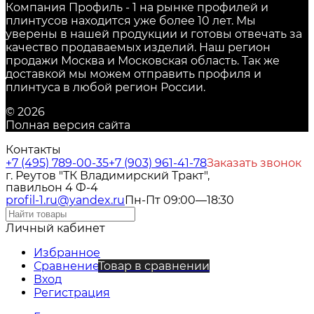
Компания Профиль - 1 на рынке профилей и
плинтусов находится уже более 10 лет. Мы
уверены в нашей продукции и готовы отвечать за
качество продаваемых изделий. Наш регион
продажи Москва и Московская область. Так же
доставкой мы можем отправить профиля и
плинтуса в любой регион России.
© 2026
Полная версия сайта
Контакты
+7 (495) 789-00-35
+7 (903) 961-41-78
Заказать звонок
г. Реутов "ТК Владимирский Тракт",
павильон 4 Ф-4
profil-1.ru@yandex.ru
Пн-Пт 09:00—18:30
Личный кабинет
Избранное
Сравнение
Товар в сравнении
Вход
Регистрация