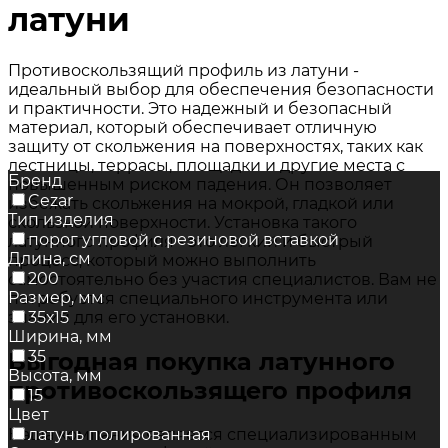
латуни
Противоскользящий профиль из латуни -
идеальный выбор для обеспечения безопасности
и практичности. Это надежный и безопасный
материал, который обеспечивает отличную
защиту от скольжения на поверхностях, таких как
лестницы, террасы, площадки и другие места с
Бренд
повышенным риском падения. Он позволяет
Cezar
избежать скольжения на мокрой, гладкой или
Тип изделия
скользкой поверхности. Установка такого
порог угловой с резиновой вставкой
латунного профиля - это легкий и быстрый
Длина, см
процесс, который можно выполнить
200
самостоятельно без участия специалистов. Вам не
Размер, мм
потребуется специального инструмента или
знаний для его установки.
35х15
Ширина, мм
Выгодная покупка латунного
35
Высота, мм
противоскользящего профиля
15
Цвет
Наша компания является специализированным
латунь полированная