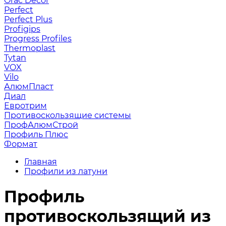
Orac Decor
Perfect
Perfect Plus
Profigips
Progress Profiles
Thermoplast
Tytan
VOX
Vilo
АлюмПласт
Диал
Евротрим
Противоскользящие системы
ПрофАлюмСтрой
Профиль Плюс
Формат
Главная
Профили из латуни
Профиль
противоскользящий из