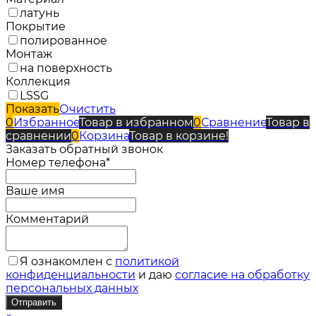
латунь
Покрытие
полированное
Монтаж
на поверхность
Коллекция
LSSG
Показать
Очистить
0
Избранное
Товар в избранном
0
Сравнение
Товар в
сравнении
0
Корзина
Товар в корзине!
Заказать обратный звонок
Номер телефона*
Ваше имя
Комментарий
Я ознакомлен с
политикой
конфиденциальности
и даю
согласие на обработку
персональных данных