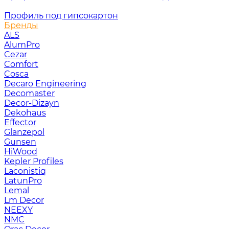
Профиль под гипсокартон
Бренды
ALS
AlumPro
Cezar
Comfort
Cosca
Decaro Engineering
Decomaster
Decor-Dizayn
Dekohaus
Effector
Glanzepol
Gunsen
HiWood
Kepler Profiles
Laconistiq
LatunPro
Lemal
Lm Decor
NEEXY
NMC