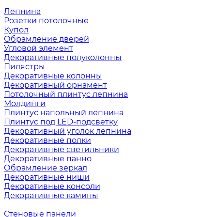
Лепнина
Розетки потолочные
Купол
Обрамление дверей
Угловой элемент
Декоративные полуколонны
Пилястры
Декоративные колонны
Декоративный орнамент
Потолочный плинтус лепнина
Молдинги
Плинтус напольный лепнина
Плинтус под LED-подсветку
Декоративный уголок лепнина
Декоративные полки
Декоративные светильники
Декоративные панно
Обрамление зеркал
Декоративные ниши
Декоративные консоли
Декоративные камины
Стеновые панели