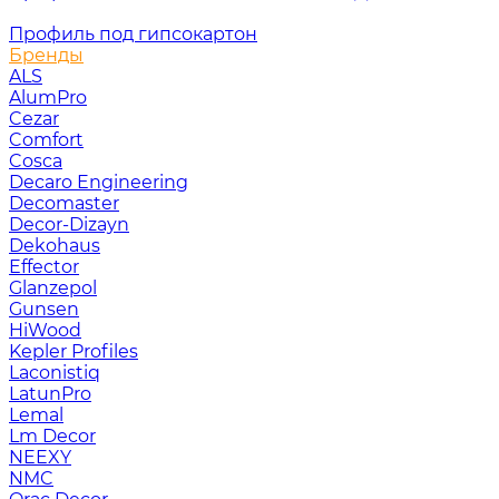
Профиль под гипсокартон
Бренды
ALS
AlumPro
Cezar
Comfort
Cosca
Decaro Engineering
Decomaster
Decor-Dizayn
Dekohaus
Effector
Glanzepol
Gunsen
HiWood
Kepler Profiles
Laconistiq
LatunPro
Lemal
Lm Decor
NEEXY
NMC