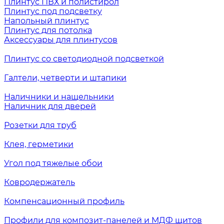
Плинтус ПВХ и полистирол
Плинтус под подсветку
Напольный плинтус
Плинтус для потолка
Аксессуары для плинтусов
Плинтус со светодиодной подсветкой
Галтели, четверти и штапики
Наличники и нащельники
Наличник для дверей
Розетки для труб
Клея, герметики
Угол под тяжелые обои
Ковродержатель
Компенсационный профиль
Профили для композит-панелей и МДФ щитов