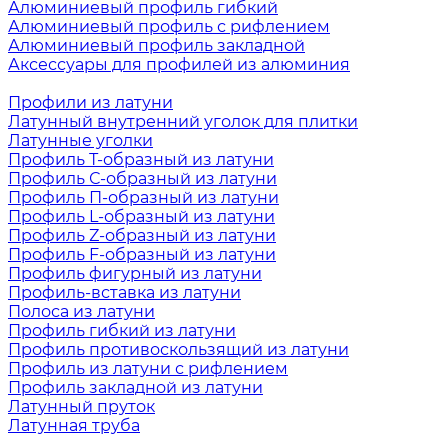
Алюминиевый профиль гибкий
Алюминиевый профиль с рифлением
Алюминиевый профиль закладной
Аксессуары для профилей из алюминия
Профили из латуни
Латунный внутренний уголок для плитки
Латунные уголки
Профиль Т-образный из латуни
Профиль С-образный из латуни
Профиль П-образный из латуни
Профиль L-образный из латуни
Профиль Z-образный из латуни
Профиль F-образный из латуни
Профиль фигурный из латуни
Профиль-вставка из латуни
Полоса из латуни
Профиль гибкий из латуни
Профиль противоскользящий из латуни
Профиль из латуни с рифлением
Профиль закладной из латуни
Латунный пруток
Латунная труба