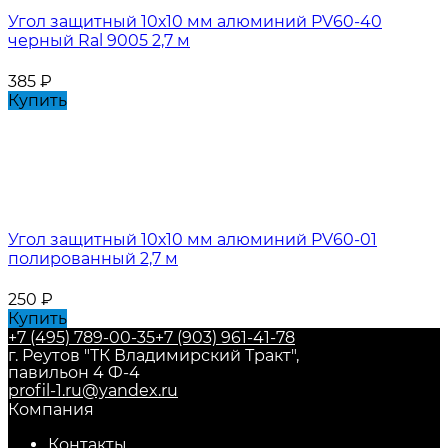
Угол защитный 10х10 мм алюминий PV60-40
черный Ral 9005 2,7 м
385
₽
Купить
Угол защитный 10х10 мм алюминий PV60-01
полированный 2,7 м
250
₽
Купить
+7 (495) 789-00-35
+7 (903) 961-41-78
г. Реутов "ТК Владимирский Тракт",
павильон 4 Ф-4
profil-1.ru@yandex.ru
Компания
Контакты