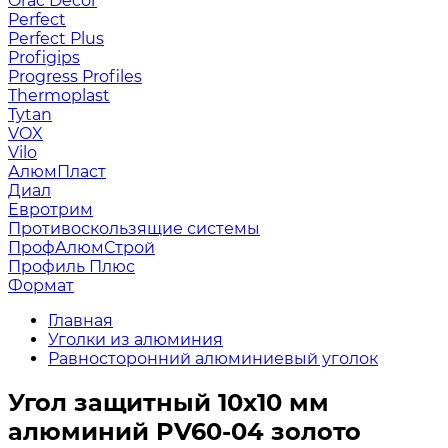
Orac Decor
Perfect
Perfect Plus
Profigips
Progress Profiles
Thermoplast
Tytan
VOX
Vilo
АлюмПласт
Диал
Евротрим
Противоскользящие системы
ПрофАлюмСтрой
Профиль Плюс
Формат
Главная
Уголки из алюминия
Равносторонний алюминиевый уголок
Угол защитный 10х10 мм
алюминий PV60-04 золото