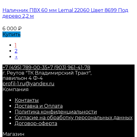
Наличник ПВХ 60 мм Lemal 22060 Цвет 8699 Под
дерево 2,2 м
6 000
₽
Купить
1
2
→
+7 (495) 789-00-35
+7 (903) 961-41-78
г. Реутов "ТК Владимирский Тракт",
павильон 4 Ф-4
profil-1.ru@yandex.ru
Компания
Контакты
Доставка и Оплата
Политика конфиденциальности
Согласие на обработку персональных данных
Договор-оферта
Магазин