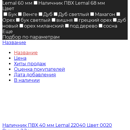
Lemal 60 мм
Наличник ПВХ Lemal 68 мм
Цвет
Бук
Венге
Дуб
Дуб светлый
Махагон
Орех
бук светлый
вишня
грецкий орех
дуб
новый
орех миланский
под дерево
сосна
Еще
Подбор по параметрам
Название
Название
Цена
Хиты продаж
Оценка покупателей
Дата добавления
В наличии
Наличник ПВХ 40 мм Lemal 22040 Цвет 0020