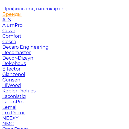
Профиль под гипсокартон
Бренды
ALS
AlumPro
Cezar
Comfort
Cosca
Decaro Engineering
Decomaster
Decor-Dizayn
Dekohaus
Effector
Glanzepol
Gunsen
HiWood
Kepler Profiles
Laconistiq
LatunPro
Lemal
Lm Decor
NEEXY
NMC