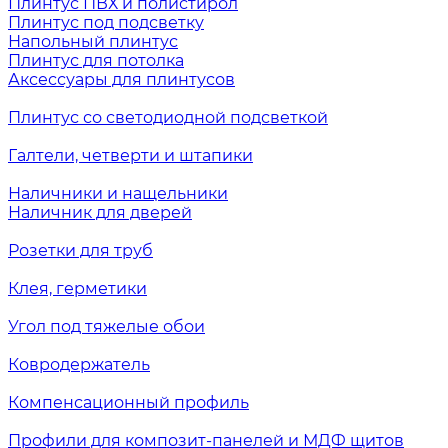
Плинтус ПВХ и полистирол
Плинтус под подсветку
Напольный плинтус
Плинтус для потолка
Аксессуары для плинтусов
Плинтус со светодиодной подсветкой
Галтели, четверти и штапики
Наличники и нащельники
Наличник для дверей
Розетки для труб
Клея, герметики
Угол под тяжелые обои
Ковродержатель
Компенсационный профиль
Профили для композит-панелей и МДФ щитов