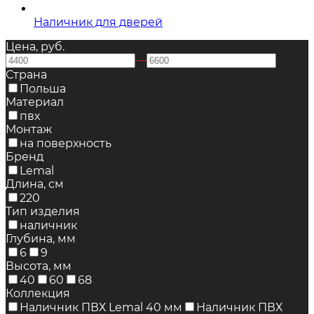
Наличник для дверей
Цена, руб.
—
Страна
Польша
Материал
пвх
Монтаж
на поверхность
Бренд
Lemal
Длина, см
220
Тип изделия
наличник
Глубина, мм
6
9
Высота, мм
40
60
68
Коллекция
Наличник ПВХ Lemal 40 мм
Наличник ПВХ