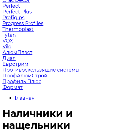
Orac Decor
Perfect
Perfect Plus
Profigips
Progress Profiles
Thermoplast
Tytan
VOX
Vilo
АлюмПласт
Диал
Евротрим
Противоскользящие системы
ПрофАлюмСтрой
Профиль Плюс
Формат
Главная
Наличники и
нащельники