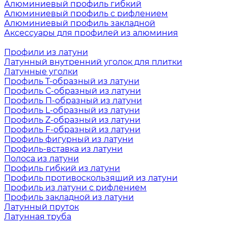
Алюминиевый профиль гибкий
Алюминиевый профиль с рифлением
Алюминиевый профиль закладной
Аксессуары для профилей из алюминия
Профили из латуни
Латунный внутренний уголок для плитки
Латунные уголки
Профиль Т-образный из латуни
Профиль С-образный из латуни
Профиль П-образный из латуни
Профиль L-образный из латуни
Профиль Z-образный из латуни
Профиль F-образный из латуни
Профиль фигурный из латуни
Профиль-вставка из латуни
Полоса из латуни
Профиль гибкий из латуни
Профиль противоскользящий из латуни
Профиль из латуни с рифлением
Профиль закладной из латуни
Латунный пруток
Латунная труба