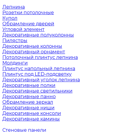
Лепнина
Розетки потолочные
Купол
Обрамление дверей
Угловой элемент
Декоративные полуколонны
Пилястры
Декоративные колонны
Декоративный орнамент
Потолочный плинтус лепнина
Молдинги
Плинтус напольный лепнина
Плинтус под LED-подсветку
Декоративный уголок лепнина
Декоративные полки
Декоративные светильники
Декоративные панно
Обрамление зеркал
Декоративные ниши
Декоративные консоли
Декоративные камины
Стеновые панели