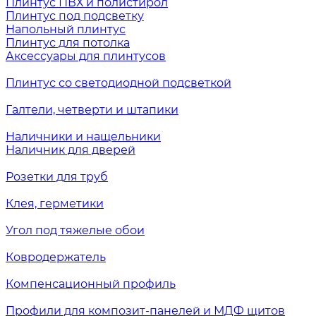
Плинтус ПВХ и полистирол
Плинтус под подсветку
Напольный плинтус
Плинтус для потолка
Аксессуары для плинтусов
Плинтус со светодиодной подсветкой
Галтели, четверти и штапики
Наличники и нащельники
Наличник для дверей
Розетки для труб
Клея, герметики
Угол под тяжелые обои
Ковродержатель
Компенсационный профиль
Профили для композит-панелей и МДФ щитов