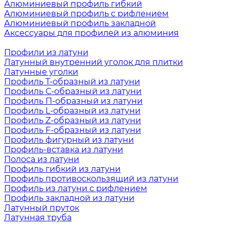
Алюминиевый профиль гибкий
Алюминиевый профиль с рифлением
Алюминиевый профиль закладной
Аксессуары для профилей из алюминия
Профили из латуни
Латунный внутренний уголок для плитки
Латунные уголки
Профиль Т-образный из латуни
Профиль С-образный из латуни
Профиль П-образный из латуни
Профиль L-образный из латуни
Профиль Z-образный из латуни
Профиль F-образный из латуни
Профиль фигурный из латуни
Профиль-вставка из латуни
Полоса из латуни
Профиль гибкий из латуни
Профиль противоскользящий из латуни
Профиль из латуни с рифлением
Профиль закладной из латуни
Латунный пруток
Латунная труба