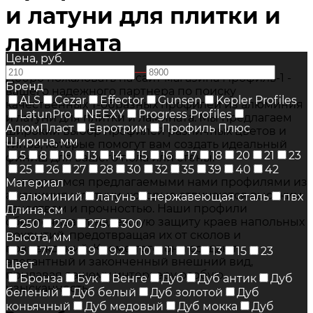
и латуни для плитки и
ламината
Цена, руб.
—
Добро пожаловать на сайт магазина Профиль-1 -
Бренд
вашего надежного партнера по поиску
ALS
Cezar
Effector
Gunsen
Kepler Profiles
качественных Т-образных профилей из алюминия
LatunPro
NEEXY
Progress Profiles
и латуни для плитки и ламината. Мы предлагаем
АлюмПласт
Евротрим
Профиль Плюс
широкий выбор профилей различных цветов и
Ширина, мм
типов, которые помогут вам создать идеальный
5
8
10
13
14
15
16
17
18
20
21
23
финиш для вашего пола или стены.
25
26
27
28
30
32
35
39
40
42
Мы гордимся предлагаемыми нами профилями из
Материал
алюминия и латуни, которые отличаются высоким
алюминий
латунь
нержавеющая сталь
пвх
качеством и прочностью. Наши профили
Длина, см
обеспечивают надежную защиту краев напольных
250
270
275
300
покрытий, предотвращая их от сколов и
Высота, мм
повреждений. Кроме того, они создают
5
7.7
8
9
9.2
10
11
12
13
15
23
элегантный и законченный внешний вид,
Цвет
придавая вашему интерьеру особую
Бронза
Бук
Венге
Дуб
Дуб антик
Дуб
изысканность.
беленый
Дуб белый
Дуб золотой
Дуб
коньячный
Дуб медовый
Дуб мокка
Дуб