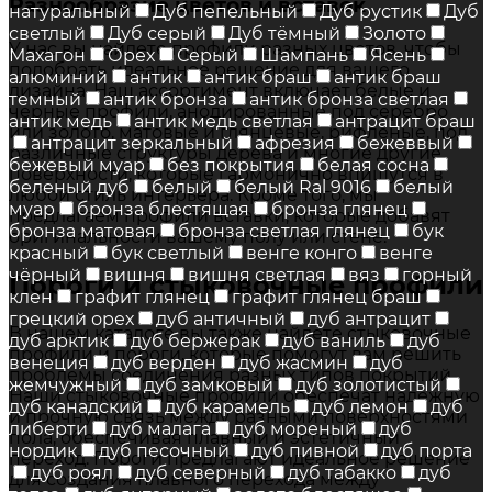
Разнообразие цветов и вставок
натуральный
Дуб пепельный
Дуб рустик
Дуб
светлый
Дуб серый
Дуб тёмный
Золото
У нас вы найдете профили разных цветов, чтобы
Махагон
Орех
Серый
Шампань
Ясень
подобрать идеальное решение для вашего
алюминий
антик
антик браш
антик браш
дизайна. Наш ассортимент включает белые и
темный
антик бронза
антик бронза светлая
черные профили, анодированные под серебро
антик медь
антик медь светлая
антрацит браш
или золото, матовые и глянцевые, рифленые, под
антрацит зеркальный
афрезия
бежеввый
различные структуры дерева и многие другие
бежевый муар
без покрытия
белая сосна
поверхности, которые гармонично впишутся в
беленый дуб
белый
белый Ral 9016
белый
любой стиль интерьера. Кроме того, мы
муар
бронза блестящая
бронза глянец
предлагаем профили вставки, которые добавят
бронза матовая
бронза светлая глянец
бук
оригинальности вашему полу или стене.
красный
бук светлый
венге конго
венге
чёрный
вишня
вишня светлая
вяз
горный
Пороги и стыковочные профили
клен
графит глянец
графит глянец браш
грецкий орех
дуб античный
дуб антрацит
В нашем каталоге вы также найдете стыковочные
дуб арктик
дуб бержерак
дуб ваниль
дуб
профили и пороги, которые помогут вам решить
венеция
дуб верден
дуб жасмин
дуб
проблемы соединения разных типов покрытий.
жемчужный
дуб замковый
дуб золотистый
Наши стыковочные профили обеспечат надежную
дуб канадский
дуб карамель
дуб лемон
дуб
и прочную связь между разными поверхностями
либерти
дуб малага
дуб мореный
дуб
пола, обеспечивая плавный и эстетичный
нордик
дуб песочный
дуб пивной
дуб порта
переход. Пороги предлагают идеальное решение
дуб роял
дуб северный
дуб табакко
дуб
для создания плавного перехода между