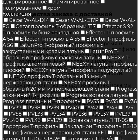
декорированное
ламинированное
место.
полированное
хром
Преимущества заказа с доставкой
Коллекция
Cezar W-AL-D14
Cezar W-AL-D17P
Cezar W-AL-
FG
Cezar профиль Т-образный Т17
Effector S 92
Заказывая Т-образный профиль с доставкой, вы
получаете ряд преимуществ:
Т-профиль гибкий закладной
Effector Т-профиль
A 54
Effector Т-профиль A 55
Effector Т-профиль
Удобство: Вам не нужно тратить время и
A 56
LatunPro Т-образный профиль с
усилия на поиск и транспортировку профиля
закругленными краями латунь
LatunPro Т-
самостоятельно. Мы сделаем все за вас.
образный профиль с фасками латунь
NEEXY Т-
Безопасность: Мы обеспечим надежную
профиль алюминиевый
NEEXY латунь Т-профиль
упаковку и доставку вашего профиля, чтобы
плоский
NEEXY латунь Т-профиль полукруглый
он прибыл в целостности и сохранности.
NEEXY профиль Т-образный 14 мм из
Экономия времени: Вы сможете
нержавеющей стали
NEEXY профиль Т-
сосредоточиться на других задачах, пока мы
образный 20 мм из нержавеющей стали
Progress
доставляем профиль к вам.
алюминий Т-профиль
Progress вставка латунь
Гарантированная доставка: Мы
Progress латунный Т-профиль
PV33
PV35
PV36
придерживаемся сроков доставки и
PV37
PV38
PV39
PV40
PV42
PV43
PV51
гарантируем, что ваш профиль будет
PV58
PVL33
PVL34
PVL36
PVL37
PVL39
доставлен в соответствии с указанным вами
PVL40
PVL43
PVL79
Вставка латунь ЛПТ-05
расписанием.
Евротрим Т-профиль
Закладной Т-профиль ПЗ-10
Профиль из нержавеющей стали FFT
Профиль
латунь ЛПТ-10-13-18-26
Т-профиль ПТ-13/5
Т-