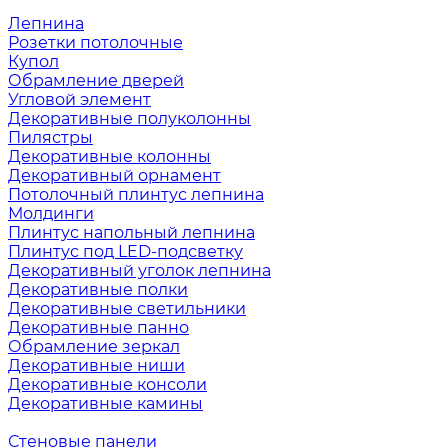
Лепнина
Розетки потолочные
Купол
Обрамление дверей
Угловой элемент
Декоративные полуколонны
Пилястры
Декоративные колонны
Декоративный орнамент
Потолочный плинтус лепнина
Молдинги
Плинтус напольный лепнина
Плинтус под LED-подсветку
Декоративный уголок лепнина
Декоративные полки
Декоративные светильники
Декоративные панно
Обрамление зеркал
Декоративные ниши
Декоративные консоли
Декоративные камины
Стеновые панели