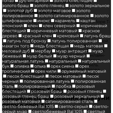
топаз
дуб янтарный
золото блестящее
комнатами или разными уровнями полов.
золото браш
золото глянец
золото зеркальное
золотой дуб
золото матовое
золото
Почему выбирают нас?
полированное
золото сатинированное
золото
шлифованное
инокс
карамель
каштан
Профиль-1 - ваш надежный партнер при выборе Т-
японский
клен
клен северный
коричневый
образных профилей из алюминия и латуни. Мы
блестящий
коричневый матовый
красное
предлагаем не только высокое качество и
дерево
красный клен
кремовый
латунь браш
разнообразие продукции, но и низкие цены,
латунь под бронзу
латунь полированная
чтобы сделать вашу покупку еще более выгодной.
Мы гарантируем, что вы получите профиль,
махагон того
медь блестящая
медь матовая
идеально подходящий для ваших потребностей.
меловый дуб
мербау
муар антрацит
муар
Мы также предлагаем удобную систему онлайн-
бежевый
муар белый
муар черный
заказа, которая позволяет вам быстро и легко
натуральная латунь
натуральный
натуральный
выбрать и приобрести нужный вам профиль.
бук
оливка
ольха
орех сиена
орех
Наша команда профессионалов всегда готова
тропический
орех чили
оружейный матовый
оказать вам поддержку и консультацию при
песок блестящий
песок матовый
песок
выборе и установке профиля.
черный
полированная латунь
полированная
сталь
полированный
пробка
розовый
Заказывайте Т-образные
блестящий
розовый браш
розовый глянец
розовый глянец браш
розовый зеркальный
профили из алюминия и латуни
розовый матовый
сатинированная сталь
прямо сейчас!
светло-бежевый Ral 1015
светло-серый
светло-
серый муар
светлобежевый Ral 1015
светлый