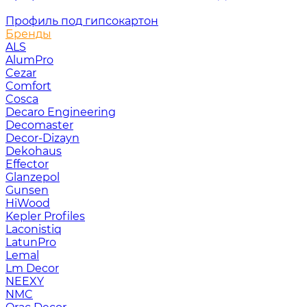
Профиль под гипсокартон
Бренды
ALS
AlumPro
Cezar
Comfort
Cosca
Decaro Engineering
Decomaster
Decor-Dizayn
Dekohaus
Effector
Glanzepol
Gunsen
HiWood
Kepler Profiles
Laconistiq
LatunPro
Lemal
Lm Decor
NEEXY
NMC