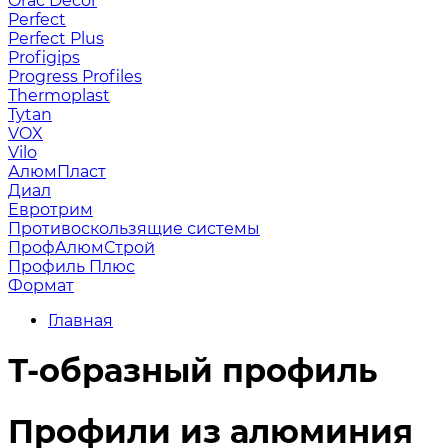
Orac Decor
Perfect
Perfect Plus
Profigips
Progress Profiles
Thermoplast
Tytan
VOX
Vilo
АлюмПласт
Диал
Евротрим
Противоскользящие системы
ПрофАлюмСтрой
Профиль Плюс
Формат
Главная
Т-образный профиль
Профили из алюминия