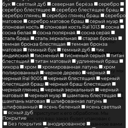
Не упускайте возможность приобрести
бук
светлый дуб
северная берёза
серебро
качественные Т-образные профили из алюминия
серебро блестящее
серебро блестящее браш
и латуни для плитки и ламината по низким ценам.
серебро глянец
серебро глянец браш
серебро
Посетите нашу страницу категории "Т-образный
матовое
серебро матовое браш
серый муар
профиль" на сайте нашего интернет магазина и
слоновая кость
слоновая кость Ral 1013
сосна
ознакомьтесь с широким ассортиментом.
сосна белая
сосна полярная
сосна серая
Закажите профиль прямо сейчас и создайте
сталь браш
сталь зеркальная
старая бронза
идеальный финиш для вашего пола или стены!
темная бронза блестящая
темная бронза
матовая
темный бук
темный дуб
тик
Удобная покупка и доставка Т-образного
индийский
тисненый
тисненый серый
титан
профиля
блестящий
титан матовый
удлиненый браш
хикора
хром
хромированная латунь
хром
Мы понимаем, что ваше время ценно, поэтому мы
полированный
черное дерево
черный
предлагаем удобную систему онлайн-заказа и
черный Ral 9005
черный блестящий
черный
доставку Т-профилей прямо к вам домой или в
блестящий браш
черный браш блестящий
офис. Наша цель - сделать процесс покупки
черный глянец
черный зеркальный
черный
простым и безопасным, чтобы вы могли получить
матовый
черный муар
шампань блестящая
нужный вам профиль с минимальными усилиями.
шампань матовая
шлифованная латунь
шлифованный
ясень беленый
ясень светлый
После оформления заказа наша команда
ясный дуб
немедленно приступит к его обработке. Мы
Покрытие
гарантируем, что ваш заказ будет упакован с
Без покрытия
анодированное
заботой и безопасно доставлен в указанное вами