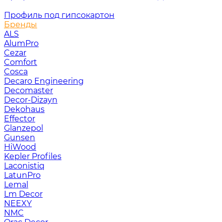
Профиль под гипсокартон
Бренды
ALS
AlumPro
Cezar
Comfort
Cosca
Decaro Engineering
Decomaster
Decor-Dizayn
Dekohaus
Effector
Glanzepol
Gunsen
HiWood
Kepler Profiles
Laconistiq
LatunPro
Lemal
Lm Decor
NEEXY
NMC