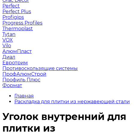
Orac Decor
Perfect
Perfect Plus
Profigips
Progress Profiles
Thermoplast
Tytan
VOX
Vilo
АлюмПласт
Диал
Евротрим
Противоскользящие системы
ПрофАлюмСтрой
Профиль Плюс
Формат
Главная
Раскладка для плитки из нержавеющей стали
Уголок внутренний для
плитки из