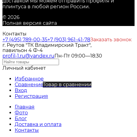
доставкой мы можем отправить профиля и
плинтуса в любой регион России.
© 2026
Полная версия сайта
Контакты
+7 (495) 789-00-35
+7 (903) 961-41-78
Заказать звонок
г. Реутов "ТК Владимирский Тракт",
павильон 4 Ф-4
profil-1.ru@yandex.ru
Пн-Пт 09:00—18:30
Личный кабинет
Избранное
Сравнение
Товар в сравнении
Вход
Регистрация
Главная
Фото
Блог
Доставка и оплата
Контакты