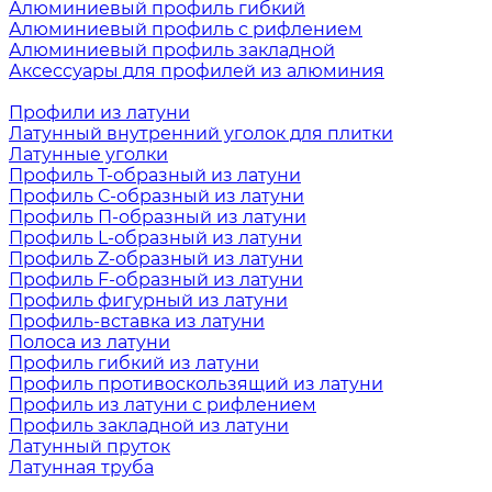
Алюминиевый профиль гибкий
Алюминиевый профиль с рифлением
Алюминиевый профиль закладной
Аксессуары для профилей из алюминия
Профили из латуни
Латунный внутренний уголок для плитки
Латунные уголки
Профиль Т-образный из латуни
Профиль С-образный из латуни
Профиль П-образный из латуни
Профиль L-образный из латуни
Профиль Z-образный из латуни
Профиль F-образный из латуни
Профиль фигурный из латуни
Профиль-вставка из латуни
Полоса из латуни
Профиль гибкий из латуни
Профиль противоскользящий из латуни
Профиль из латуни с рифлением
Профиль закладной из латуни
Латунный пруток
Латунная труба