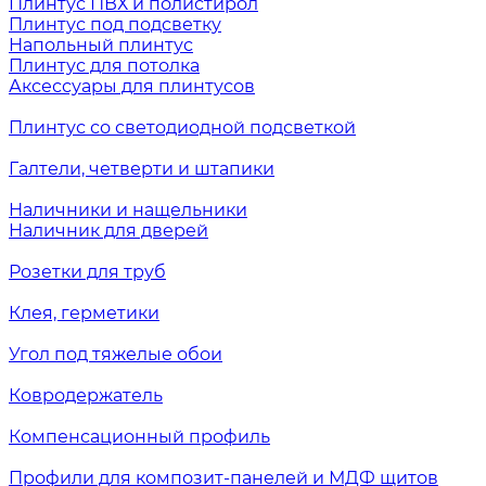
Плинтус ПВХ и полистирол
Плинтус под подсветку
Напольный плинтус
Плинтус для потолка
Аксессуары для плинтусов
Плинтус со светодиодной подсветкой
Галтели, четверти и штапики
Наличники и нащельники
Наличник для дверей
Розетки для труб
Клея, герметики
Угол под тяжелые обои
Ковродержатель
Компенсационный профиль
Профили для композит-панелей и МДФ щитов