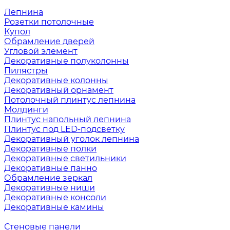
Лепнина
Розетки потолочные
Купол
Обрамление дверей
Угловой элемент
Декоративные полуколонны
Пилястры
Декоративные колонны
Декоративный орнамент
Потолочный плинтус лепнина
Молдинги
Плинтус напольный лепнина
Плинтус под LED-подсветку
Декоративный уголок лепнина
Декоративные полки
Декоративные светильники
Декоративные панно
Обрамление зеркал
Декоративные ниши
Декоративные консоли
Декоративные камины
Стеновые панели