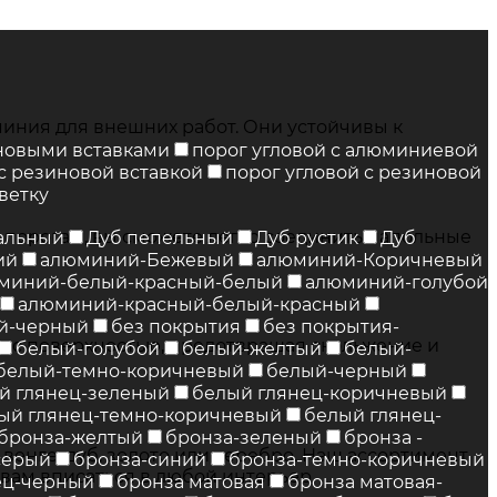
ния для внешних работ. Они устойчивы к
иновыми вставками
порог угловой с алюминиевой
 с резиновой вставкой
порог угловой с резиновой
ветку
порогам, вы сможете легко соединить напольные
альный
Дуб пепельный
Дуб рустик
Дуб
ий
алюминий-Бежевый
алюминий-Коричневый
миний-белый-красный-белый
алюминий-голубой
алюминий-красный-белый-красный
й-черный
без покрытия
без покрытия-
 с поверхностью, предотвращая скольжение и
белый-голубой
белый-желтый
белый-
белый-темно-коричневый
белый-черный
й глянец-зеленый
белый глянец-коричневый
ый глянец-темно-коричневый
белый глянец-
бронза-желтый
бронза-зеленый
бронза -
венге, дуб, золото или серебро. Наш ассортимент
серый
бронза-синий
бронза-темно-коричневый
вам вписаться в любой интерьер.
ец-черный
бронза матовая
бронза матовая-