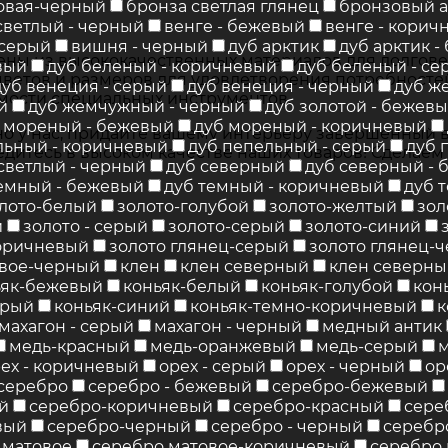
овая-черный
бронза светлая глянец
бронзовый а
светлый - черный
венге - бежевый
венге - корич
 серый
вишня - черный
дуб арктик
дуб арктик 
ены из высококачественных материалов для долгове
вый
дуб беленый - коричневый
дуб беленый - се
ветов и размеров для удовлетворения потребностей
дуб венеция - серый
дуб венеция - черный
дуб ж
мости специальных инструментов.
й
дуб жемчужный - черный
дуб золотой - бежев
 мореный - бежевый
дуб мореный - коричневый
о у нас, придайте вашему интерьеру завершенный в
льный - коричневый
дуб пепельный - серый
дуб 
едитесь в высоком качестве наших товаров! Сделаем
светлый - черный
дуб северный
дуб северный -
емный - бежевый
дуб темный - коричневый
дуб 
лото-белый
золото-голубой
золото-желтый
зол
й
золото - серый
золото-серый
золото-синий
коричневый
золото глянец-серый
золото глянец-
овое-черный
клен
клен северный
клен северны
ьяк-бежевый
коньяк-белый
коньяк-голубой
кон
ерый
коньяк-синий
коньяк-темно-коричневый
к
махагон - серый
махагон - черный
медный антик
медь-красный
медь-оранжевый
медь-серый
ех - коричневый
орех - серый
орех - черный
ор
серебро
серебро - бежевый
серебро-бежевый
й
серебро-коричневый
серебро-красный
сере
вый
серебро-черный
серебро - черный
серебр
 матовое
серебро матовое-коричневый
серебро