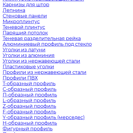
Карнизы для штор
Лепнина
Стеновые панели
Микроплинтус
Теневой плинтус
Парящий потолок
Теневая разделительная рейка
Алюминиевый профиль под стекло
Уголки из латуни
Уголки из алюминия
Уголки из нержавеющей стали
Пластиковые уголки
Профили из нержавеющей стали
Профили ПВХ
Т-образный профиль
С-образный профиль
П-образный профиль
L-образный профиль
Z-образный профиль
F-образный профиль
Y-образный профиль (мерседес)
H-образный профиль
Фигурный профиль