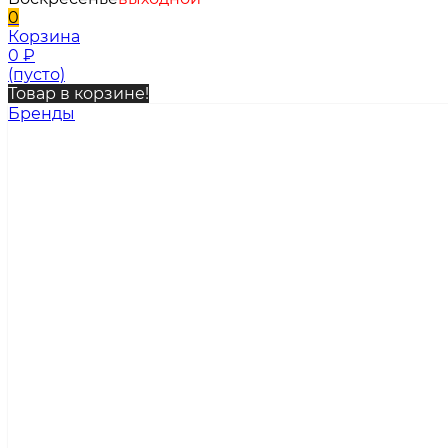
0
Корзина
0
₽
(пусто)
Товар в корзине!
Бренды