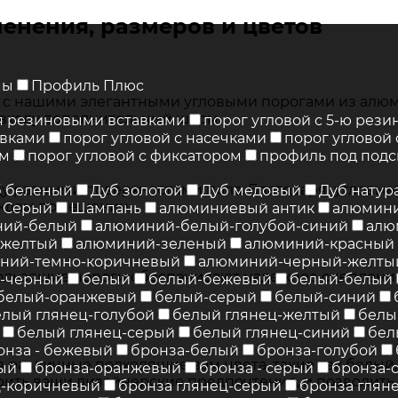
енения, размеров и цветов
мы
Профиль Плюс
 нашими элегантными угловыми порогами из алюми
 входу дополнительный шарм.
мя резиновыми вставками
порог угловой с 5-ю рез
авками
порог угловой с насечками
порог угловой
ем
порог угловой с фиксатором
профиль под подс
у разными поверхностями пола. Благодаря угловым 
б беленый
Дуб золотой
Дуб медовый
Дуб натур
аждом помещении.
Серый
Шампань
алюминиевый антик
алюмин
ний-белый
алюминий-белый-голубой-синий
алю
-желтый
алюминий-зеленый
алюминий-красный
ний-темно-коричневый
алюминий-черный-желты
ользящие пороги обеспечивают надежное сцепление
я-черный
белый
белый-бежевый
белый-белый
белый-оранжевый
белый-серый
белый-синий
елый глянец-голубой
белый глянец-желтый
белы
белый глянец-серый
белый глянец-синий
бел
онза - бежевый
бронза-белый
бронза-голубой
азличные подходящие вам цвета, такие как белый, 
ый
бронза-оранжевый
бронза - серый
бронза-
рить ваши дизайнерские предпочтения, и позволить 
ц-коричневый
бронза глянец-серый
бронза глян