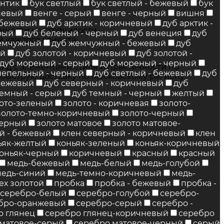
нтик
бук светлый
бук светлый - бежевый
бук
невый
венге - серый
венге - черный
вишня
- бежевый
дуб арктик - коричневый
дуб арктик -
чности и устойчивости.
рый
дуб беленый - черный
дуб венеция
дуб
 каждого клиента.
емчужный
дуб жемчужный - бежевый
дуб
ый
дуб золотой - коричневый
дуб золотой -
дуб мореный - серый
дуб мореный - черный
ид с элементами стиля и практичности по
пепельный - черный
дуб светлый - бежевый
дуб
 быструю доставку по Московскому региону
 бежевый
дуб северный - коричневый
дуб
темный - серый
дуб темный - черный
желтый
ото-зеленый
золото - коричневая
золото-
золото-темно-коричневый
золото-черный
черный
золото матовое
золото матовое-
й - бежевый
клен северный - коричневый
клен
ьяк-желтый
коньяк-зеленый
коньяк-коричневый
оньяк-черный
коричневый
красный
красный
медь-бежевый
медь-белый
медь-голубой
медь-синий
медь-темно-коричневый
медь-
ех золотой
пробка
пробка - бежевый
пробка -
серебро-белый
серебро-голубой
серебро-
бро-оранжевый
серебро-серый
серебро -
о глянец
серебро глянец-коричневый
серебро
 матовое-серый
серебро матовое-черный
серый