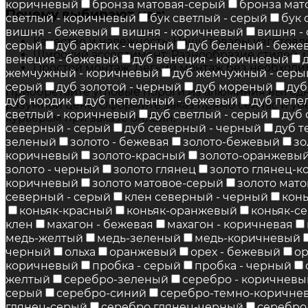
коричневый
бронза матовая-серый
бронза мат
Почему выбирают нас:
светлый - коричневый
бук светлый - серый
бук 
вишня - бежевый
вишня - коричневый
вишня -
Качество и надежность: Наши товары изготовл
серый
дуб арктик - черный
дуб беленый - беже
Широкий ассортимент: Разнообразие стилей, ц
венеция - бежевый
дуб венеция - коричневый
Простой монтаж: Легкий монтаж без необходи
жемчужный - коричневый
дуб жемчужный - серы
серый
дуб золотой - черный
дуб мореный
дуб
Приобретайте угловые пороги из алюминия выгодн
дуб нордик
дуб пепельный - бежевый
дуб пепе
разумной цене. Оформите заказ прямо сейчас и уб
светлый - коричневый
дуб светлый - серый
дуб 
курьером при заказе онлайн.
северный - серый
дуб северный - черный
дуб т
зеленый
золото - бежевая
золото-бежевый
зо
коричневый
золото-красный
золото-оранжевы
золото - черный
золото глянец
золото глянец-
коричневый
золото матовое-серый
золото мат
северный - серый
клен северный - черный
кон
коньяк-красный
коньяк-оранжевый
коньяк-с
клен
махагон - бежевая
махагон - коричневая
медь-желтый
медь-зеленый
медь-коричневый
черный
ольха
оранжевый
орех - бежевый
ор
коричневый
пробка - серый
пробка - черный
желтый
серебро-зеленый
серебро - коричневы
серый
серебро-синий
серебро-темно-коричне
глянец-серый
серебро глянец-черный
серебро