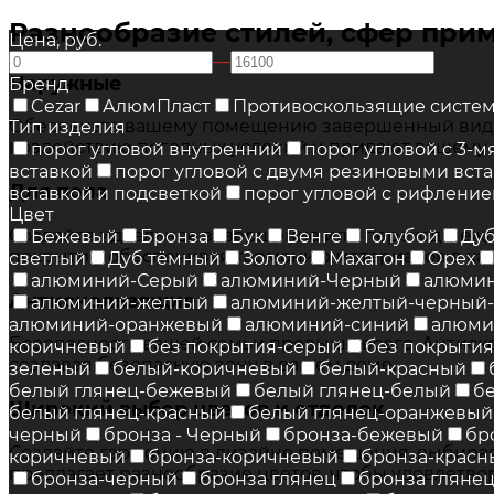
Разнообразие стилей, сфер прим
Цена, руб.
—
Наружные
Бренд
Cezar
АлюмПласт
Противоскользящие систе
Обеспечьте вашему помещению завершенный вид с
Тип изделия
воздействию погодных условий и придают вашему
порог угловой внутренний
порог угловой с 3-
вставкой
порог угловой с двумя резиновыми вст
Для пола
вставкой и подсветкой
порог угловой с рифлени
Цвет
Создайте идеальное завершение или переход межд
Бежевый
Бронза
Бук
Венге
Голубой
Ду
покрытия, обеспечивая гармонию материалов в к
светлый
Дуб тёмный
Золото
Махагон
Орех
алюминий-Серый
алюминий-Черный
алюми
Антискользящие
алюминий-желтый
алюминий-желтый-черный
алюминий-оранжевый
алюминий-синий
алюми
Безопасность вашей семьи превыше всего. Антиск
коричневый
без покрытия-серый
без покрыти
создавая безопасную зону в вашем доме.
зеленый
белый-коричневый
белый-красный
белый глянец-бежевый
белый глянец-белый
б
Широкий выбор цветов и отделок
белый глянец-красный
белый глянец-оранжевый
черный
бронза - Черный
бронза-бежевый
бр
Создайте гармонию в дизайне помещения, выбирая р
коричневый
бронза-коричневый
бронза-красн
предлагает разнообразие цветов, чтобы удовлетво
бронза-черный
бронза глянец
бронза гляне