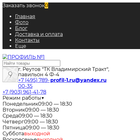
Заказать звонок
0
Главная
Фото
Блог
Доставка и оплата
Контакты
Еще
г. Реутов "ТК Владимирский Тракт",
павильон 4 Ф-4
+7 (495) 789-
profil-1.ru@yandex.ru
00-35
+7 (903) 961-41-78
Режим работы
▼
Понедельник
09:00 — 18:30
Вторник
09:00 — 18:30
Среда
09:00 — 18:30
Четверг
09:00 — 18:30
Пятница
09:00 — 18:30
Суббота
выходной
Воскресенье
выходной