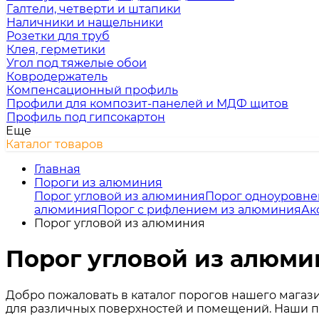
Галтели, четверти и штапики
Наличники и нащельники
Розетки для труб
Клея, герметики
Угол под тяжелые обои
Ковродержатель
Компенсационный профиль
Профили для композит-панелей и МДФ щитов
Профиль под гипсокартон
Еще
Каталог товаров
Главная
Пороги из алюминия
Порог угловой из алюминия
Порог одноуровне
алюминия
Порог с рифлением из алюминия
Ак
Порог угловой из алюминия
Порог угловой из алюми
Добро пожаловать в каталог порогов нашего магаз
для различных поверхностей и помещений. Наши пр