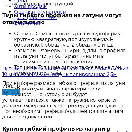
Цена
нестандартных конструкций.
Хиты продаж
Оценка покупателей
Типы гибкого профиля из латуни могут
Дата добавления
отличаться по
В наличии
Форма. Он может иметь различную форму:
круглую, квадратную, прямоугольную, l-
образную, t-образную, z-образную и т.д.
Размеры. Размеры - ширина, длина профиля
из латуни могут быть различными в
зависимости от его назначения.
Толщина. Толщина латуни также важна при
Профиль С-образный для плитки внешний гибкий
выборе материала.
10 мм Cezar PVL20 L латунь полированная 2,5м
При выборе размера гибкого профиля из латуни
2 800
₽
необходимо учитывать характеристики
Купить
поверхности, на которую он будет
устанавливаться, а также нагрузки, которые он
должен выдерживать. Например, для укладки на
пол необходим профиль большей толщины, чем
для облицовки стен.
Купить гибкий профиль из латуни в