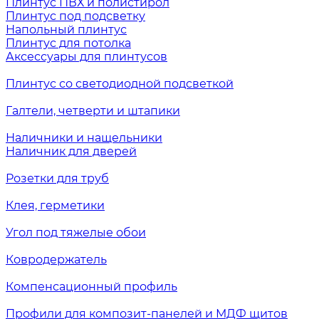
Плинтус ПВХ и полистирол
Плинтус под подсветку
Напольный плинтус
Плинтус для потолка
Аксессуары для плинтусов
Плинтус со светодиодной подсветкой
Галтели, четверти и штапики
Наличники и нащельники
Наличник для дверей
Розетки для труб
Клея, герметики
Угол под тяжелые обои
Ковродержатель
Компенсационный профиль
Профили для композит-панелей и МДФ щитов