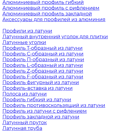
Алюминиевый профиль гибкий
Алюминиевый профиль с рифлением
Алюминиевый профиль закладной
Аксессуары для профилей из алюминия
Профили из латуни
Латунный внутренний уголок для плитки
Латунные уголки
Профиль Т-образный из латуни
Профиль С-образный из латуни
Профиль П-образный из латуни
Профиль L-образный из латуни
Профиль Z-образный из латуни
Профиль F-образный из латуни
Профиль фигурный из латуни
Профиль-вставка из латуни
Полоса из латуни
Профиль гибкий из латуни
Профиль противоскользящий из латуни
Профиль из латуни с рифлением
Профиль закладной из латуни
Латунный пруток
Латунная труба