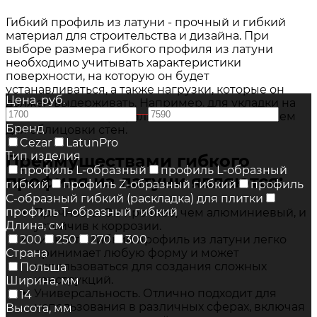
Гибкий профиль из латуни - прочный и гибкий
материал для строительства и дизайна. При
выборе размера гибкого профиля из латуни
необходимо учитывать характеристики
поверхности, на которую он будет
устанавливаться, а также нагрузки, которые он
Цена, руб.
должен выдерживать. Например, для укладки на
—
пол необходим профиль большей толщины, чем
Бренд
для облицовки стен.
Cezar
LatunPro
Тип изделия
Преимуществами гибкого
профиль L-образный
профиль L-образный
профиля из латуни являются:
гибкий
профиль Z-образный гибкий
профиль
С-образный гибкий (раскладка) для плитки
профиль Т-образный гибкий
Прочность. Он прочнее, чем алюминиевый, и
Длина, см
устойчив к коррозии.
Гибкость. Гибкий профиль из латуни легко
200
250
270
300
принимает любую форму и может
Страна
использоваться для создания сложных
Польша
конструкций.
Ширина, мм
Универсальность. Отлично подходит для
14
использования в различных сферах, включая
Высота, мм