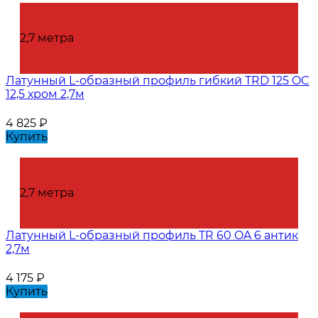
2,7 метра
Латунный L-образный профиль гибкий TRD 125 OC
12,5 хром 2,7м
4 825
₽
Купить
2,7 метра
Латунный L-образный профиль TR 60 OA 6 антик
2,7м
4 175
₽
Купить