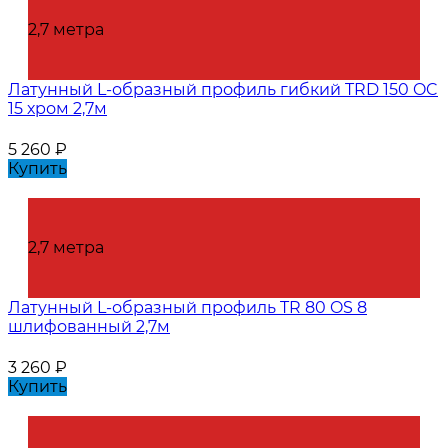
2,7 метра
Латунный L-образный профиль гибкий TRD 150 OC
15 хром 2,7м
5 260
₽
Купить
2,7 метра
Латунный L-образный профиль TR 80 OS 8
шлифованный 2,7м
3 260
₽
Купить