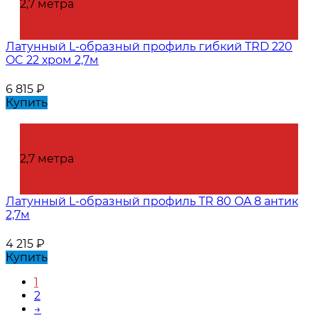
2,7 метра
Латунный L-образный профиль гибкий TRD 220
OC 22 хром 2,7м
6 815
₽
Купить
2,7 метра
Латунный L-образный профиль TR 80 OA 8 антик
2,7м
4 215
₽
Купить
1
2
→