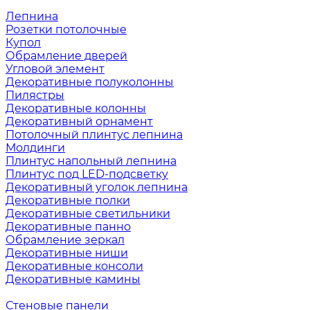
Лепнина
Розетки потолочные
Купол
Обрамление дверей
Угловой элемент
Декоративные полуколонны
Пилястры
Декоративные колонны
Декоративный орнамент
Потолочный плинтус лепнина
Молдинги
Плинтус напольный лепнина
Плинтус под LED-подсветку
Декоративный уголок лепнина
Декоративные полки
Декоративные светильники
Декоративные панно
Обрамление зеркал
Декоративные ниши
Декоративные консоли
Декоративные камины
Стеновые панели