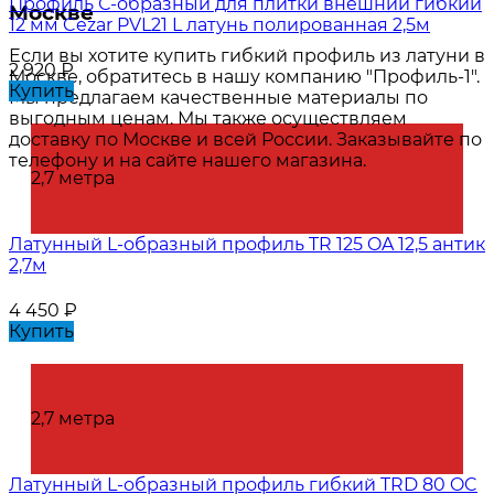
Профиль С-образный для плитки внешний гибкий
Москве
12 мм Cezar PVL21 L латунь полированная 2,5м
Если вы хотите купить гибкий профиль из латуни в
2 920
₽
Москве, обратитесь в нашу компанию "Профиль-1".
Купить
Мы предлагаем качественные материалы по
выгодным ценам. Мы также осуществляем
доставку по Москве и всей России. Заказывайте по
телефону и на сайте нашего магазина.
2,7 метра
Латунный L-образный профиль TR 125 OA 12,5 антик
2,7м
4 450
₽
Купить
2,7 метра
Латунный L-образный профиль гибкий TRD 80 OC