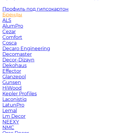
Профиль под гипсокартон
Бренды
ALS
AlumPro
Cezar
Comfort
Cosca
Decaro Engineering
Decomaster
Decor-Dizayn
Dekohaus
Effector
Glanzepol
Gunsen
HiWood
Kepler Profiles
Laconistiq
LatunPro
Lemal
Lm Decor
NEEXY
NMC