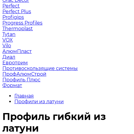
Orac Decor
Perfect
Perfect Plus
Profigips
Progress Profiles
Thermoplast
Tytan
VOX
Vilo
АлюмПласт
Диал
Евротрим
Противоскользящие системы
ПрофАлюмСтрой
Профиль Плюс
Формат
Главная
Профили из латуни
Профиль гибкий из
латуни