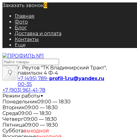
Заказать звонок
0
Главная
Фото
Блог
Доставка и оплата
Контакты
Еще
г. Реутов "ТК Владимирский Тракт",
павильон 4 Ф-4
+7 (495) 789-
profil-1.ru@yandex.ru
00-35
+7 (903) 961-41-78
Режим работы
▼
Понедельник
09:00 — 18:30
Вторник
09:00 — 18:30
Среда
09:00 — 18:30
Четверг
09:00 — 18:30
Пятница
09:00 — 18:30
Суббота
выходной
Воскресенье
выходной