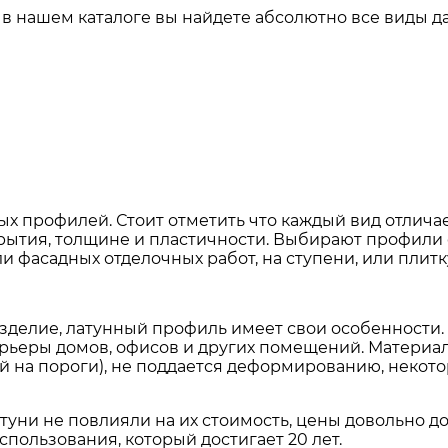
нашем каталоге вы найдете абсолютно все виды данног
ных профилей. Стоит отметить что каждый вид отлич
окрытия, толщине и пластичности. Выбирают профил
 фасадных отделочных работ, на ступени, или плитку 
 изделие, латунный профиль имеет свои особенност
рьеры домов, офисов и других помещений. Материа
й на пороги), не поддается деформированию, некот
ни не повлияли на их стоимость, цены довольно до
спользования, который достигает 20 лет.