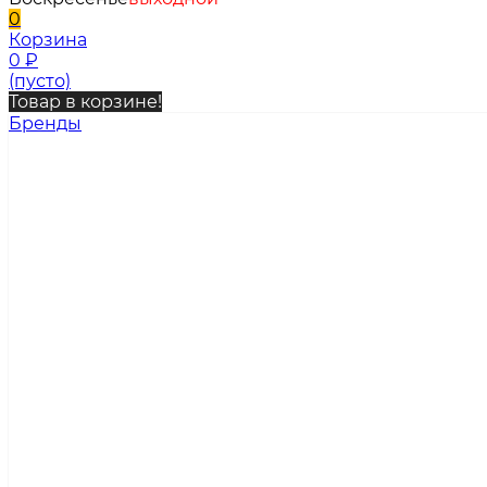
0
Корзина
0
₽
(пусто)
Товар в корзине!
Бренды