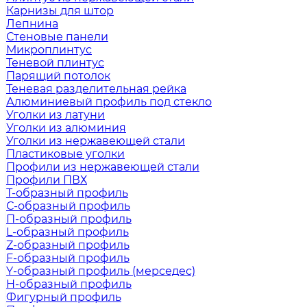
Карнизы для штор
Лепнина
Стеновые панели
Микроплинтус
Теневой плинтус
Парящий потолок
Теневая разделительная рейка
Алюминиевый профиль под стекло
Уголки из латуни
Уголки из алюминия
Уголки из нержавеющей стали
Пластиковые уголки
Профили из нержавеющей стали
Профили ПВХ
Т-образный профиль
С-образный профиль
П-образный профиль
L-образный профиль
Z-образный профиль
F-образный профиль
Y-образный профиль (мерседес)
H-образный профиль
Фигурный профиль