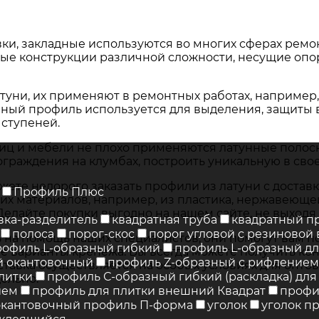
вки, закладные используются во многих сферах ремо
ые конструкции различной сложности, несущие опор
туни, их применяют в ремонтных работах, например
тивный профиль используется для выделения, защиты
ступеней.
иц и мебели не плохо применяются латунные полоск
ограждения на клумбах, построить уникальную в свое
е недорого заказать профили из латуни с доставкой
Профиль Плюс
их материалов, например, из пластика, нержавеющей
лайте покупки выгодно на нашем сайте, не выходя 
вка-разделитель
квадратная труба
квадратный п
полоса
порог-скос
порог угловой с резиновой 
 на помощь наших специалистов, они помогут вам 
рофиль L-образный гибкий
профиль L-образный дл
е варианты крепежа. Вы всегда можете получить кон
й окантовочный
профиль Z-образный с рифлением
тавка осуществляется на особых условиях для оптов
литки
профиль С-образный гибкий (раскладка) для
ельно.
ием
профиль для плитки внешний Квадрат
профи
окантовочный профиль П-форма
уголок
уголок п