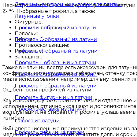
Латунный внутренний уголок для плитки
Несмотря на огромный выбор профилей из латуни, в 
Z-, Y-, H-образные профили, а также:
Латунные уголки
Фигурные;
Профили-вставки;
Профиль Т-образный из латуни
Полоски;
Гибкие;
Профиль С-образный из латуни
Противоскользящие;
Рифлёные;
Профиль П-образный из латуни
Закладные.
Профиль L-образный из латуни
Также в наличии всегда есть аксессуары для латун
конфигурации, виду сплава, габаритам, оттенку п
Профиль Z-образный из латуни
места использования, например, для внутренних или
Профиль F-образный из латуни
Особенности профилей из латуни
Профиль фигурный из латуни
Как и любое другое строительное или отделочное
исполнением, отлично украшают и дополняют инте
Профиль-вставка из латуни
эксплуатации, не стирается (профиль, укладываемы
изгибам.
Полоса из латуни
Вышеперечисленные преимущества изделий из лату
Профиль гибкий из латуни
медный прокат. Также стоит отметить долгий срок и