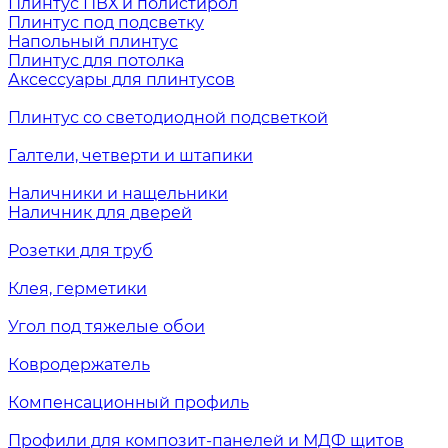
Плинтус ПВХ и полистирол
Плинтус под подсветку
Напольный плинтус
Плинтус для потолка
Аксессуары для плинтусов
Плинтус со светодиодной подсветкой
Галтели, четверти и штапики
Наличники и нащельники
Наличник для дверей
Розетки для труб
Клея, герметики
Угол под тяжелые обои
Ковродержатель
Компенсационный профиль
Профили для композит-панелей и МДФ щитов