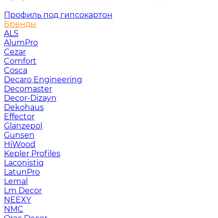
Профиль под гипсокартон
Бренды
ALS
AlumPro
Cezar
Comfort
Cosca
Decaro Engineering
Decomaster
Decor-Dizayn
Dekohaus
Effector
Glanzepol
Gunsen
HiWood
Kepler Profiles
Laconistiq
LatunPro
Lemal
Lm Decor
NEEXY
NMC