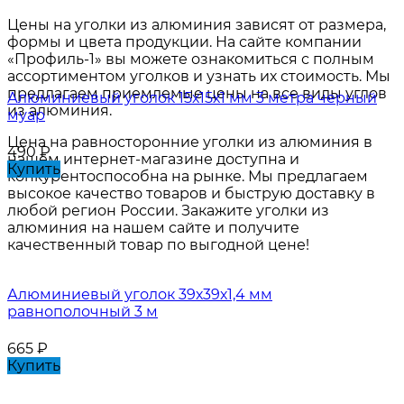
Цены на уголки из алюминия зависят от размера,
формы и цвета продукции. На сайте компании
«Профиль-1» вы можете ознакомиться с полным
ассортиментом уголков и узнать их стоимость. Мы
предлагаем приемлемые цены на все виды углов
Алюминиевый уголок 15х15х1 мм 3 метра черный
из алюминия.
муар
Цена на равносторонние уголки из алюминия в
490
₽
нашем интернет-магазине доступна и
Купить
конкурентоспособна на рынке. Мы предлагаем
высокое качество товаров и быструю доставку в
любой регион России. Закажите уголки из
алюминия на нашем сайте и получите
качественный товар по выгодной цене!
Алюминиевый уголок 39х39х1,4 мм
равнополочный 3 м
665
₽
Купить