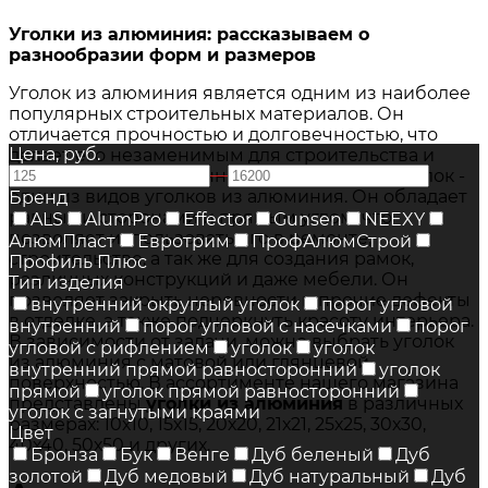
Уголки из алюминия: рассказываем о
разнообразии форм и размеров
Уголок из алюминия является одним из наиболее
популярных строительных материалов. Он
отличается прочностью и долговечностью, что
Цена, руб.
делает его незаменимым для строительства и
—
ремонта. Равносторонний алюминиевый уголок -
один из видов уголков из алюминия. Он обладает
Бренд
равными сторонами и прямым углом, что
ALS
AlumPro
Effector
Gunsen
NEEXY
позволяет использовать его в ремонте,
АлюмПласт
Евротрим
ПрофАлюмСтрой
строительстве, а так же для создания рамок,
Профиль Плюс
различных конструкций и даже мебели. Он
Тип изделия
позволяет закрыть неровности и прочие дефекты
внутренний округлый уголок
порог угловой
в отделке, а также подчеркнуть красоту интерьера.
внутренний
порог угловой с насечками
порог
В зависимости от задачи, можно выбрать уголок
угловой с рифлением
уголок
уголок
из алюминия с матовой или глянцевой
внутренний прямой равносторонний
уголок
поверхностью. В ассортименте нашего магазина
прямой
уголок прямой равносторонний
представлены
уголки из алюминия
в различных
уголок с загнутыми краями
размерах: 10х10, 15х15, 20х20, 21х21, 25х25, 30х30,
Цвет
40х40, 50х50 и других.
Бронза
Бук
Венге
Дуб беленый
Дуб
золотой
Дуб медовый
Дуб натуральный
Дуб