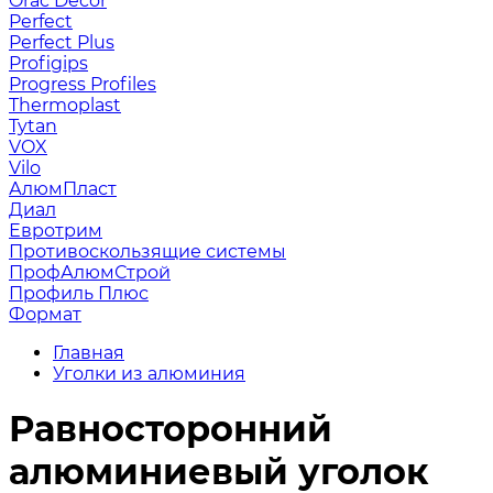
Orac Decor
Perfect
Perfect Plus
Profigips
Progress Profiles
Thermoplast
Tytan
VOX
Vilo
АлюмПласт
Диал
Евротрим
Противоскользящие системы
ПрофАлюмСтрой
Профиль Плюс
Формат
Главная
Уголки из алюминия
Равносторонний
алюминиевый уголок