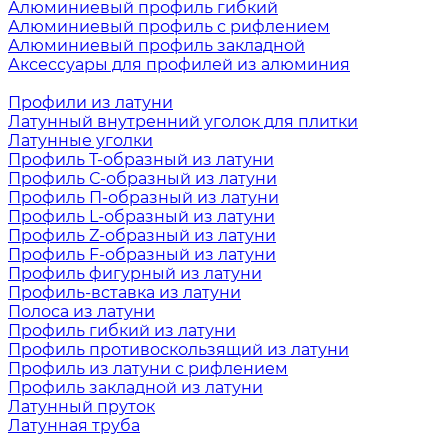
Алюминиевый профиль гибкий
Алюминиевый профиль с рифлением
Алюминиевый профиль закладной
Аксессуары для профилей из алюминия
Профили из латуни
Латунный внутренний уголок для плитки
Латунные уголки
Профиль Т-образный из латуни
Профиль С-образный из латуни
Профиль П-образный из латуни
Профиль L-образный из латуни
Профиль Z-образный из латуни
Профиль F-образный из латуни
Профиль фигурный из латуни
Профиль-вставка из латуни
Полоса из латуни
Профиль гибкий из латуни
Профиль противоскользящий из латуни
Профиль из латуни с рифлением
Профиль закладной из латуни
Латунный пруток
Латунная труба