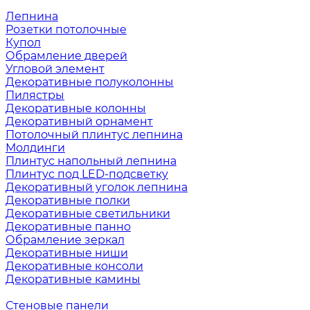
Лепнина
Розетки потолочные
Купол
Обрамление дверей
Угловой элемент
Декоративные полуколонны
Пилястры
Декоративные колонны
Декоративный орнамент
Потолочный плинтус лепнина
Молдинги
Плинтус напольный лепнина
Плинтус под LED-подсветку
Декоративный уголок лепнина
Декоративные полки
Декоративные светильники
Декоративные панно
Обрамление зеркал
Декоративные ниши
Декоративные консоли
Декоративные камины
Стеновые панели