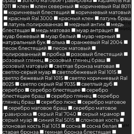
браш
золото матовое гравировка
карамель Ral
черный, белый и матовый, серебро, золото и
1011
клен
клен северный
коричневый Ral 8011
бронза.
коричневый блестящий
коричневый матовый
Уголки из алюминия также используются для
красный Ral 3000
красный клен
латунь браш
плитки, облицовки и отделки стен. На нашем сайте
латунь полированная
медный антик
медь
вы можете купить уголок для плитки из алюминия,
блестящая
медь матовая
муар антрацит
который обеспечивает прочное и надежное
муар бежевый
муар белый
муар черный
крепление плитки и защиту углов от
натуральный бук
ольха
оранжевый Ral 2004
повреждений.
песок блестящий
песок матовый
полированный
пробка
розовый блестящий
Алюминиевый уголок в
розовый глянец
розовый глянец браш
качестве порога
розовый матовый
светлая бронза матовая
светло-серый муар
светлобежевый Ral 1015
светло бежевый Ral 1015
светло коричневый Ral
Алюминиевый уголок является отличным
8025
светло серый Ral 7035
светлый дуб
материалом для использования в качестве
серебро
серебро блестящее
серебро
порожка на полу. Он имеет множество
блестящее браш
серебро глянец
серебро
преимуществ перед другими материалами,
глянец браш
серебро люкс
серебро матовое
такими как дерево или камень.
серебро матовое браш
серебро матовое
Во-первых
, алюминий является прочным и
гравировка
серый Ral 7040
серый мрамор
долговечным материалом. Он не подвержен
серый муар
синий Ral 5015
слоновая кость
коррозии и не ржавеет, что делает его идеальным
слоновая кость Ral 1013
сосна
сосна белая
для использования в помещениях с высокой
старая бронза
темная бронза блестящая