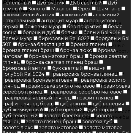
Алюминиевые уголки для
пепельный
Дуб рустик
Дуб светлый
Дуб
плитки
тёмный
Золото
Махагон
Орех
Шампань
алюминиевый антик
алюминий
алюминий
натуральный
антрацит муар
антрацитово-
Уголки из алюминия также часто используются
серый
бежевый муар
без покрытия
белая
для укладки плитки. Они могут быть как
сосна
беленый дуб
белый
белый Ral 9016
внутренними, так и наружными. Внутренние
белый муар
бирюзовый Ral 6027
бордовый Ral
уголки обычно используются для защиты углов
3011
бронза блестящая
бронза глянец
стен от механических повреждений, а наружные
бронза глянец браш
бронза люкс
бронза
уголки помогают скрыть неровности и неточности
матовая
бронза матовая браш
бронза светлая
углов. Так же они позволяют придать интерьеру
глянец
бронза светлая глянец браш
элегантность и стиль.
бронзовый антик
бук светлый
вишня
Равносторонний алюминиевый уголок является
голубой Ral 5024
гравировка бронза глянец
одним из самых популярных типов уголков,
гравировка бронза матовая
гравировка золото
который используется в различных отраслях. Он
глянец
гравировка золото матовое
гравировка
имеет равные стороны и обеспечивает прочную и
серебро глянец
гравировка серебро матовое
надежную конструкцию.
гравировка черный глянец
графит глянец
графит глянец браш
дуб арктик
дуб венеция
В нашем каталоге вы найдете анодированный
дуб жемчужный
дуб мореный
дуб нордик
алюминиевый уголок и глянцевый, который имеет
дуб северный
золото блестящее
золото
защитное покрытие, увеличивающее срок службы
глянец
золото глянец браш
золотой дуб
конструкций. Также мы предлагаем уголки из
золото люкс
золото матовое
золото матовое
алюминия разных цветов и фактур, включая