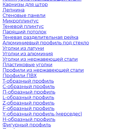
Карнизы для штор
Лепнина
Стеновые панели
Микроплинтус
Теневой плинтус
Парящий потолок
Теневая разделительная рейка
Алюминиевый профиль под стекло
Уголки из латуни
Уголки из алюминия
Уголки из нержавеющей стали
Пластиковые уголки
Профили из нержавеющей стали
Профили ПВХ
Т-образный профиль
С-образный профиль
П-образный профиль
L-образный профиль
Z-образный профиль
F-образный профиль
Y-образный профиль (мерседес)
H-образный профиль
Фигурный профиль