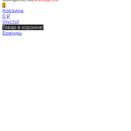
0
Корзина
0
₽
(пусто)
Товар в корзине!
Бренды