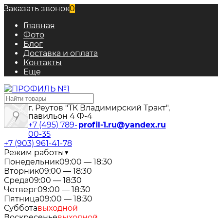
Заказать звонок
0
Главная
Фото
Блог
Доставка и оплата
Контакты
Еще
г. Реутов "ТК Владимирский Тракт",
павильон 4 Ф-4
+7 (495) 789-
profil-1.ru@yandex.ru
00-35
+7 (903) 961-41-78
Режим работы
▼
Понедельник
09:00 — 18:30
Вторник
09:00 — 18:30
Среда
09:00 — 18:30
Четверг
09:00 — 18:30
Пятница
09:00 — 18:30
Суббота
выходной
Воскресенье
выходной