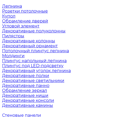
Лепнина
Розетки потолочные
Купол
Обрамление дверей
Угловой элемент
Декоративные полуколонны
Пилястры
Декоративные колонны
Декоративный орнамент
Потолочный плинтус лепнина
Молдинги
Плинтус напольный лепнина
Плинтус под LED-подсветку
Декоративный уголок лепнина
Декоративные полки
Декоративные светильники
Декоративные панно
Обрамление зеркал
Декоративные ниши
Декоративные консоли
Декоративные камины
Стеновые панели