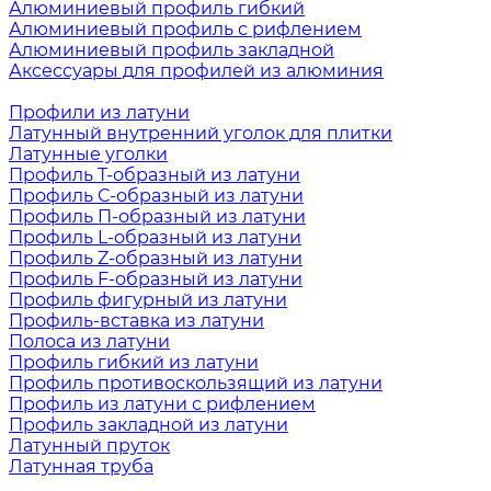
Алюминиевый профиль гибкий
Алюминиевый профиль с рифлением
Алюминиевый профиль закладной
Аксессуары для профилей из алюминия
Профили из латуни
Латунный внутренний уголок для плитки
Латунные уголки
Профиль Т-образный из латуни
Профиль С-образный из латуни
Профиль П-образный из латуни
Профиль L-образный из латуни
Профиль Z-образный из латуни
Профиль F-образный из латуни
Профиль фигурный из латуни
Профиль-вставка из латуни
Полоса из латуни
Профиль гибкий из латуни
Профиль противоскользящий из латуни
Профиль из латуни с рифлением
Профиль закладной из латуни
Латунный пруток
Латунная труба