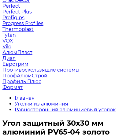
Orac Decor
Perfect
Perfect Plus
Profigips
Progress Profiles
Thermoplast
Tytan
VOX
Vilo
АлюмПласт
Диал
Евротрим
Противоскользящие системы
ПрофАлюмСтрой
Профиль Плюс
Формат
Главная
Уголки из алюминия
Равносторонний алюминиевый уголок
Угол защитный 30х30 мм
алюминий PV65-04 золото