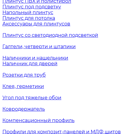
Плинтус ПВХ и полистирол
Плинтус под подсветку
Напольный плинтус
Плинтус для потолка
Аксессуары для плинтусов
Плинтус со светодиодной подсветкой
Галтели, четверти и штапики
Наличники и нащельники
Наличник для дверей
Розетки для труб
Клея, герметики
Угол под тяжелые обои
Ковродержатель
Компенсационный профиль
Профили для композит-панелей и МДФ щитов