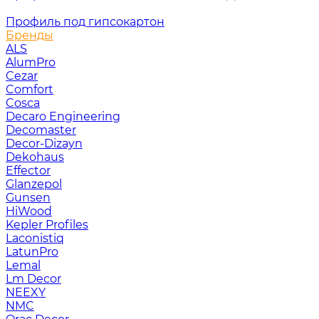
Профиль под гипсокартон
Бренды
ALS
AlumPro
Cezar
Comfort
Cosca
Decaro Engineering
Decomaster
Decor-Dizayn
Dekohaus
Effector
Glanzepol
Gunsen
HiWood
Kepler Profiles
Laconistiq
LatunPro
Lemal
Lm Decor
NEEXY
NMC