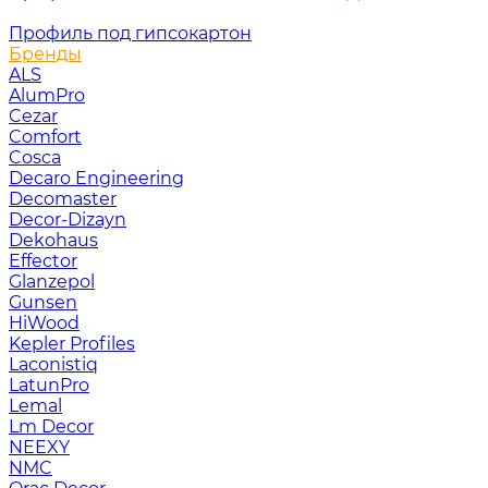
Профиль под гипсокартон
Бренды
ALS
AlumPro
Cezar
Comfort
Cosca
Decaro Engineering
Decomaster
Decor-Dizayn
Dekohaus
Effector
Glanzepol
Gunsen
HiWood
Kepler Profiles
Laconistiq
LatunPro
Lemal
Lm Decor
NEEXY
NMC