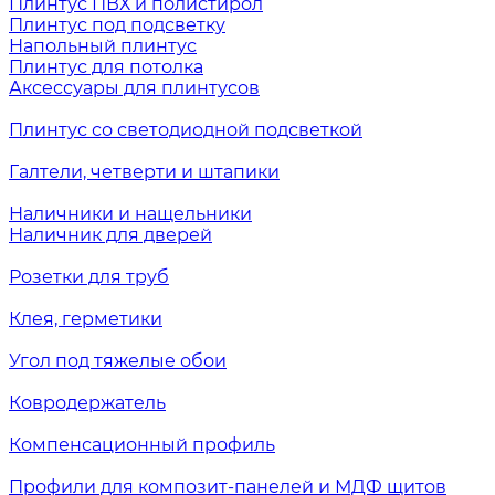
Плинтус ПВХ и полистирол
Плинтус под подсветку
Напольный плинтус
Плинтус для потолка
Аксессуары для плинтусов
Плинтус со светодиодной подсветкой
Галтели, четверти и штапики
Наличники и нащельники
Наличник для дверей
Розетки для труб
Клея, герметики
Угол под тяжелые обои
Ковродержатель
Компенсационный профиль
Профили для композит-панелей и МДФ щитов