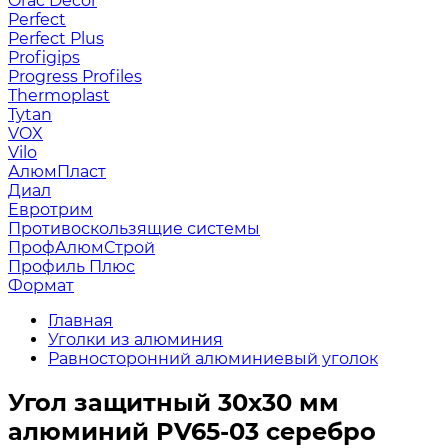
Orac Decor
Perfect
Perfect Plus
Profigips
Progress Profiles
Thermoplast
Tytan
VOX
Vilo
АлюмПласт
Диал
Евротрим
Противоскользящие системы
ПрофАлюмСтрой
Профиль Плюс
Формат
Главная
Уголки из алюминия
Равносторонний алюминиевый уголок
Угол защитный 30х30 мм
алюминий PV65-03 серебро