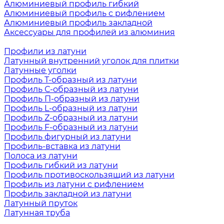
Алюминиевый профиль гибкий
Алюминиевый профиль с рифлением
Алюминиевый профиль закладной
Аксессуары для профилей из алюминия
Профили из латуни
Латунный внутренний уголок для плитки
Латунные уголки
Профиль Т-образный из латуни
Профиль С-образный из латуни
Профиль П-образный из латуни
Профиль L-образный из латуни
Профиль Z-образный из латуни
Профиль F-образный из латуни
Профиль фигурный из латуни
Профиль-вставка из латуни
Полоса из латуни
Профиль гибкий из латуни
Профиль противоскользящий из латуни
Профиль из латуни с рифлением
Профиль закладной из латуни
Латунный пруток
Латунная труба