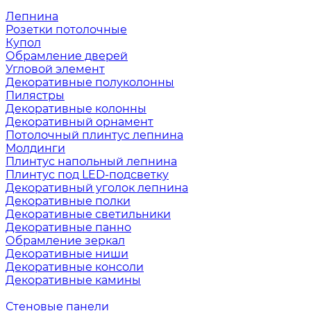
Лепнина
Розетки потолочные
Купол
Обрамление дверей
Угловой элемент
Декоративные полуколонны
Пилястры
Декоративные колонны
Декоративный орнамент
Потолочный плинтус лепнина
Молдинги
Плинтус напольный лепнина
Плинтус под LED-подсветку
Декоративный уголок лепнина
Декоративные полки
Декоративные светильники
Декоративные панно
Обрамление зеркал
Декоративные ниши
Декоративные консоли
Декоративные камины
Стеновые панели