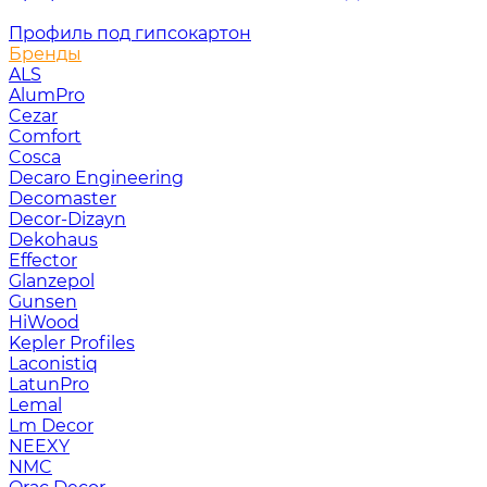
Профиль под гипсокартон
Бренды
ALS
AlumPro
Cezar
Comfort
Cosca
Decaro Engineering
Decomaster
Decor-Dizayn
Dekohaus
Effector
Glanzepol
Gunsen
HiWood
Kepler Profiles
Laconistiq
LatunPro
Lemal
Lm Decor
NEEXY
NMC