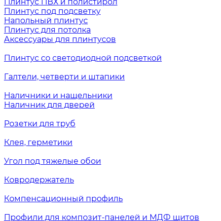
Плинтус ПВХ и полистирол
Плинтус под подсветку
Напольный плинтус
Плинтус для потолка
Аксессуары для плинтусов
Плинтус со светодиодной подсветкой
Галтели, четверти и штапики
Наличники и нащельники
Наличник для дверей
Розетки для труб
Клея, герметики
Угол под тяжелые обои
Ковродержатель
Компенсационный профиль
Профили для композит-панелей и МДФ щитов