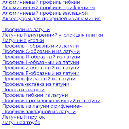
Алюминиевый профиль гибкий
Алюминиевый профиль с рифлением
Алюминиевый профиль закладной
Аксессуары для профилей из алюминия
Профили из латуни
Латунный внутренний уголок для плитки
Латунные уголки
Профиль Т-образный из латуни
Профиль С-образный из латуни
Профиль П-образный из латуни
Профиль L-образный из латуни
Профиль Z-образный из латуни
Профиль F-образный из латуни
Профиль фигурный из латуни
Профиль-вставка из латуни
Полоса из латуни
Профиль гибкий из латуни
Профиль противоскользящий из латуни
Профиль из латуни с рифлением
Профиль закладной из латуни
Латунный пруток
Латунная труба