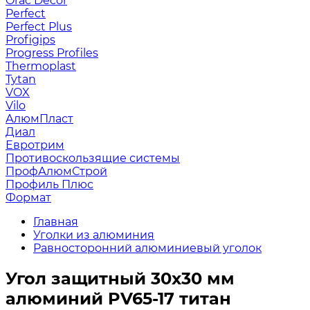
Orac Decor
Perfect
Perfect Plus
Profigips
Progress Profiles
Thermoplast
Tytan
VOX
Vilo
АлюмПласт
Диал
Евротрим
Противоскользящие системы
ПрофАлюмСтрой
Профиль Плюс
Формат
Главная
Уголки из алюминия
Равносторонний алюминиевый уголок
Угол защитный 30х30 мм
алюминий PV65-17 титан