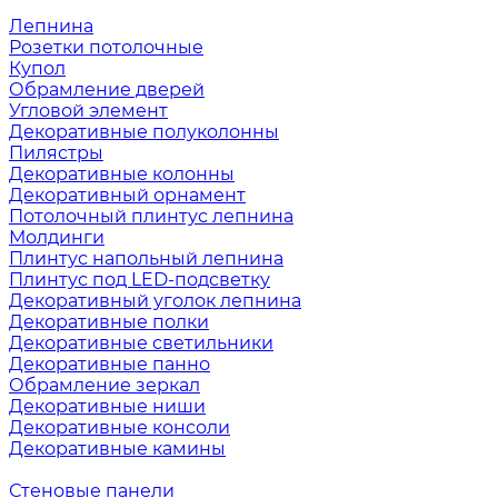
Лепнина
Розетки потолочные
Купол
Обрамление дверей
Угловой элемент
Декоративные полуколонны
Пилястры
Декоративные колонны
Декоративный орнамент
Потолочный плинтус лепнина
Молдинги
Плинтус напольный лепнина
Плинтус под LED-подсветку
Декоративный уголок лепнина
Декоративные полки
Декоративные светильники
Декоративные панно
Обрамление зеркал
Декоративные ниши
Декоративные консоли
Декоративные камины
Стеновые панели