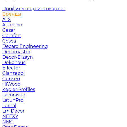
Профиль под гипсокартон
Бренды
ALS
AlumPro
Cezar
Comfort
Cosca
Decaro Engineering
Decomaster
Decor-Dizayn
Dekohaus
Effector
Glanzepol
Gunsen
HiWood
Kepler Profiles
Laconistiq
LatunPro
Lemal
Lm Decor
NEEXY
NMC