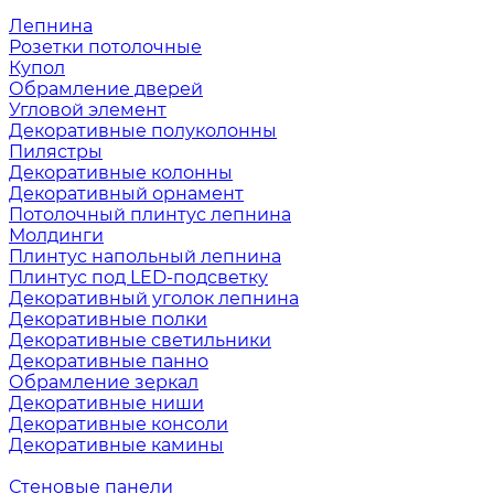
Лепнина
Розетки потолочные
Купол
Обрамление дверей
Угловой элемент
Декоративные полуколонны
Пилястры
Декоративные колонны
Декоративный орнамент
Потолочный плинтус лепнина
Молдинги
Плинтус напольный лепнина
Плинтус под LED-подсветку
Декоративный уголок лепнина
Декоративные полки
Декоративные светильники
Декоративные панно
Обрамление зеркал
Декоративные ниши
Декоративные консоли
Декоративные камины
Стеновые панели