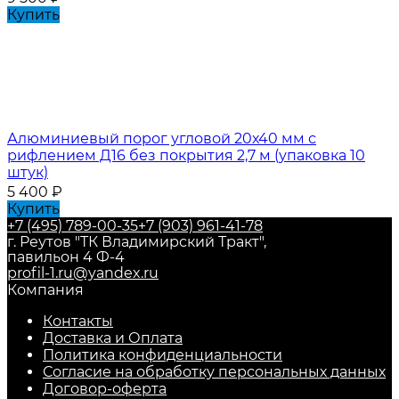
Купить
Алюминиевый порог угловой 20х40 мм с
рифлением Д16 без покрытия 2,7 м (упаковка 10
штук)
5 400
₽
Купить
+7 (495) 789-00-35
+7 (903) 961-41-78
г. Реутов "ТК Владимирский Тракт",
павильон 4 Ф-4
profil-1.ru@yandex.ru
Компания
Контакты
Доставка и Оплата
Политика конфиденциальности
Согласие на обработку персональных данных
Договор-оферта