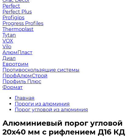
Orac Decor
Perfect
Perfect Plus
Profigips
Progress Profiles
Thermoplast
Tytan
VOX
Vilo
АлюмПласт
Диал
Евротрим
Противоскользящие системы
ПрофАлюмСтрой
Профиль Плюс
Формат
Главная
Пороги из алюминия
Порог угловой из алюминия
Алюминиевый порог угловой
20х40 мм с рифлением Д16 КД