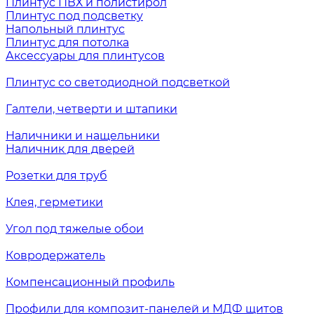
Плинтус ПВХ и полистирол
Плинтус под подсветку
Напольный плинтус
Плинтус для потолка
Аксессуары для плинтусов
Плинтус со светодиодной подсветкой
Галтели, четверти и штапики
Наличники и нащельники
Наличник для дверей
Розетки для труб
Клея, герметики
Угол под тяжелые обои
Ковродержатель
Компенсационный профиль
Профили для композит-панелей и МДФ щитов