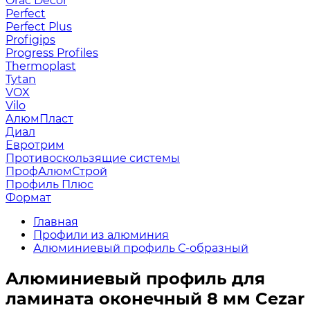
Orac Decor
Perfect
Perfect Plus
Profigips
Progress Profiles
Thermoplast
Tytan
VOX
Vilo
АлюмПласт
Диал
Евротрим
Противоскользящие системы
ПрофАлюмСтрой
Профиль Плюс
Формат
Главная
Профили из алюминия
Алюминиевый профиль С-образный
Алюминиевый профиль для
ламината оконечный 8 мм Cezar