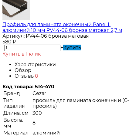
Профиль для ламината оконечный Panel L
алюминий 10 мм PV44-06 бронза матовая 2,7 м
Артикул:
PV44-06 бронза матовая
580
₽
-
+
Купить
Купить в 1 клик
Характеристики
Обзор
Отзывы
0
Код товара:
514-470
Бренд
Cezar
Тип
профиль для ламината оконечный (С-
изделия
профиль)
Длина, см
300
Высота,
8
мм
Материал
алюминий