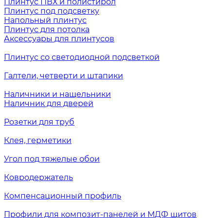
Плинтус ПВХ и полистирол
Плинтус под подсветку
Напольный плинтус
Плинтус для потолка
Аксессуары для плинтусов
Плинтус со светодиодной подсветкой
Галтели, четверти и штапики
Наличники и нащельники
Наличник для дверей
Розетки для труб
Клея, герметики
Угол под тяжелые обои
Ковродержатель
Компенсационный профиль
Профили для композит-панелей и МДФ щитов