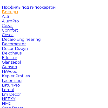
Профиль под гипсокартон
Бренды
ALS
AlumPro
Cezar
Comfort
Cosca
Decaro Engineering
Decomaster
Decor-Dizayn
Dekohaus
Effector
Glanzepol
Gunsen
HiWood
Kepler Profiles
Laconistiq
LatunPro
Lemal
Lm Decor
NEEXY
NMC