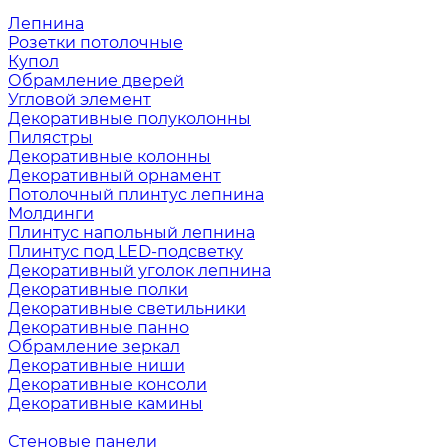
Лепнина
Розетки потолочные
Купол
Обрамление дверей
Угловой элемент
Декоративные полуколонны
Пилястры
Декоративные колонны
Декоративный орнамент
Потолочный плинтус лепнина
Молдинги
Плинтус напольный лепнина
Плинтус под LED-подсветку
Декоративный уголок лепнина
Декоративные полки
Декоративные светильники
Декоративные панно
Обрамление зеркал
Декоративные ниши
Декоративные консоли
Декоративные камины
Стеновые панели