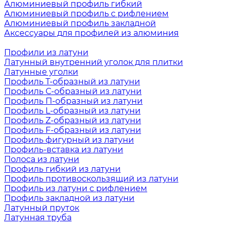
Алюминиевый профиль гибкий
Алюминиевый профиль с рифлением
Алюминиевый профиль закладной
Аксессуары для профилей из алюминия
Профили из латуни
Латунный внутренний уголок для плитки
Латунные уголки
Профиль Т-образный из латуни
Профиль С-образный из латуни
Профиль П-образный из латуни
Профиль L-образный из латуни
Профиль Z-образный из латуни
Профиль F-образный из латуни
Профиль фигурный из латуни
Профиль-вставка из латуни
Полоса из латуни
Профиль гибкий из латуни
Профиль противоскользящий из латуни
Профиль из латуни с рифлением
Профиль закладной из латуни
Латунный пруток
Латунная труба