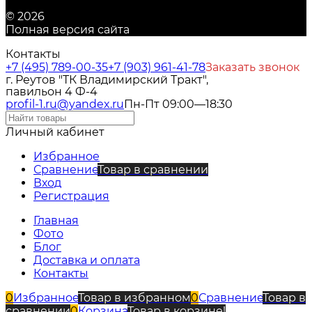
© 2026
Полная версия сайта
Контакты
+7 (495) 789-00-35
+7 (903) 961-41-78
Заказать звонок
г. Реутов "ТК Владимирский Тракт",
павильон 4 Ф-4
profil-1.ru@yandex.ru
Пн-Пт 09:00—18:30
Личный кабинет
Избранное
Сравнение
Товар в сравнении
Вход
Регистрация
Главная
Фото
Блог
Доставка и оплата
Контакты
0
Избранное
Товар в избранном
0
Сравнение
Товар в
сравнении
0
Корзина
Товар в корзине!