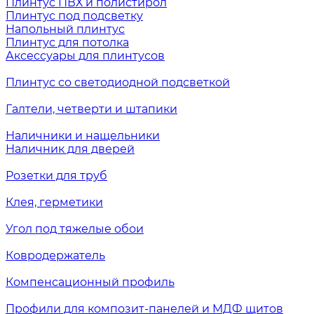
Плинтус ПВХ и полистирол
Плинтус под подсветку
Напольный плинтус
Плинтус для потолка
Аксессуары для плинтусов
Плинтус со светодиодной подсветкой
Галтели, четверти и штапики
Наличники и нащельники
Наличник для дверей
Розетки для труб
Клея, герметики
Угол под тяжелые обои
Ковродержатель
Компенсационный профиль
Профили для композит-панелей и МДФ щитов