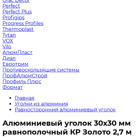
Orac Decor
Perfect
Perfect Plus
Profigips
Progress Profiles
Thermoplast
Tytan
VOX
Vilo
АлюмПласт
Диал
Евротрим
Противоскользящие системы
ПрофАлюмСтрой
Профиль Плюс
Формат
Главная
Уголки из алюминия
Равносторонний алюминиевый уголок
Алюминиевый уголок 30х30 мм
равнополочный КР Золото 2,7 м