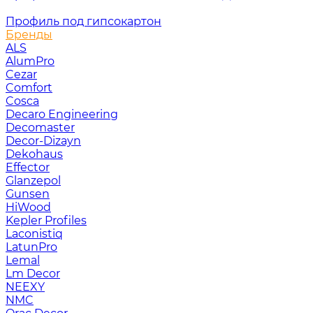
Профиль под гипсокартон
Бренды
ALS
AlumPro
Cezar
Comfort
Cosca
Decaro Engineering
Decomaster
Decor-Dizayn
Dekohaus
Effector
Glanzepol
Gunsen
HiWood
Kepler Profiles
Laconistiq
LatunPro
Lemal
Lm Decor
NEEXY
NMC