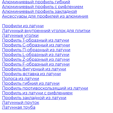
Алюминиевый профиль гибкий
Алюминиевый профиль с рифлением
Алюминиевый профиль закладной
Аксессуары для профилей из алюминия
Профили из латуни
Латунный внутренний уголок для плитки
Латунные уголки
Профиль Т-образный из латуни
Профиль С-образный из латуни
Профиль П-образный из латуни
Профиль L-образный из латуни
Профиль Z-образный из латуни
Профиль F-образный из латуни
Профиль фигурный из латуни
Профиль-вставка из латуни
Полоса из латуни
Профиль гибкий из латуни
Профиль противоскользящий из латуни
Профиль из латуни с рифлением
Профиль закладной из латуни
Латунный пруток
Латунная труба