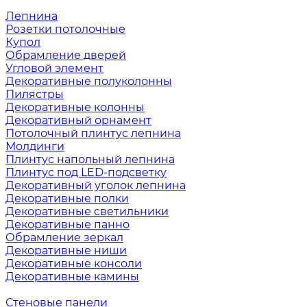
Лепнина
Розетки потолочные
Купол
Обрамление дверей
Угловой элемент
Декоративные полуколонны
Пилястры
Декоративные колонны
Декоративный орнамент
Потолочный плинтус лепнина
Молдинги
Плинтус напольный лепнина
Плинтус под LED-подсветку
Декоративный уголок лепнина
Декоративные полки
Декоративные светильники
Декоративные панно
Обрамление зеркал
Декоративные ниши
Декоративные консоли
Декоративные камины
Стеновые панели