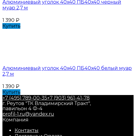
Алюминиевый уголок 40х40 ПБ40х40 черный
муар 2,7 м
1 390
₽
Купить
Алюминиевый уголок 40х40 ПБ40х40 белый муар
2,7 м
1 390
₽
Купить
+7 (495) 789-00-35
+7 (903) 961-41-78
г. Реутов "ТК Владимирский Тракт",
павильон 4 Ф-4
profil-1.ru@yandex.ru
Компания
Контакты