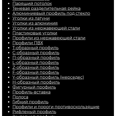
Парящий потолок
Теневая разделительная рейка
Алюминиевый профиль под стекло
Уголки из латуни
Уголки из алюминия
Уголки из нержавеющей стали
Пластиковые уголки
Профили из нержавеющей стали
Профили ПВХ
Т-образный профиль
С-образный профиль
П-образный профиль
L-образный профиль
Z-образный профиль
F-образный профиль
Y-образный профиль (мерседес)
H-образный профиль
Фигурный профиль
Профиль-вставка
Полоса
Гибкий профиль
Профили и пороги противоскользящие
Рифленый профиль