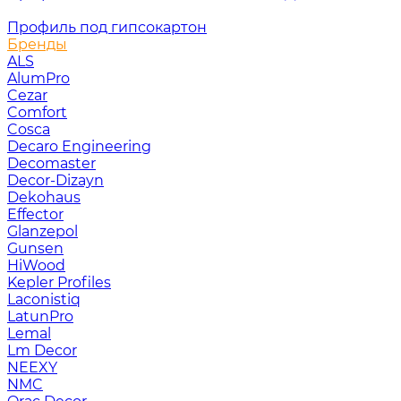
Профиль под гипсокартон
Бренды
ALS
AlumPro
Cezar
Comfort
Cosca
Decaro Engineering
Decomaster
Decor-Dizayn
Dekohaus
Effector
Glanzepol
Gunsen
HiWood
Kepler Profiles
Laconistiq
LatunPro
Lemal
Lm Decor
NEEXY
NMC