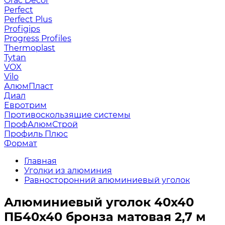
Orac Decor
Perfect
Perfect Plus
Profigips
Progress Profiles
Thermoplast
Tytan
VOX
Vilo
АлюмПласт
Диал
Евротрим
Противоскользящие системы
ПрофАлюмСтрой
Профиль Плюс
Формат
Главная
Уголки из алюминия
Равносторонний алюминиевый уголок
Алюминиевый уголок 40х40
ПБ40х40 бронза матовая 2,7 м