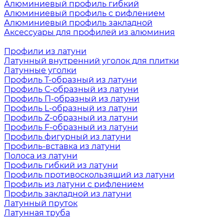
Алюминиевый профиль гибкий
Алюминиевый профиль с рифлением
Алюминиевый профиль закладной
Аксессуары для профилей из алюминия
Профили из латуни
Латунный внутренний уголок для плитки
Латунные уголки
Профиль Т-образный из латуни
Профиль С-образный из латуни
Профиль П-образный из латуни
Профиль L-образный из латуни
Профиль Z-образный из латуни
Профиль F-образный из латуни
Профиль фигурный из латуни
Профиль-вставка из латуни
Полоса из латуни
Профиль гибкий из латуни
Профиль противоскользящий из латуни
Профиль из латуни с рифлением
Профиль закладной из латуни
Латунный пруток
Латунная труба