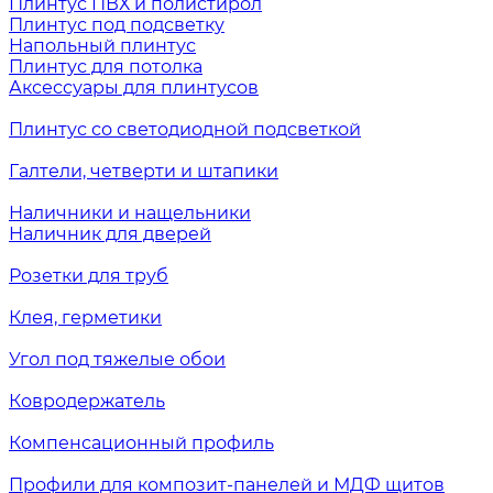
Плинтус ПВХ и полистирол
Плинтус под подсветку
Напольный плинтус
Плинтус для потолка
Аксессуары для плинтусов
Плинтус со светодиодной подсветкой
Галтели, четверти и штапики
Наличники и нащельники
Наличник для дверей
Розетки для труб
Клея, герметики
Угол под тяжелые обои
Ковродержатель
Компенсационный профиль
Профили для композит-панелей и МДФ щитов