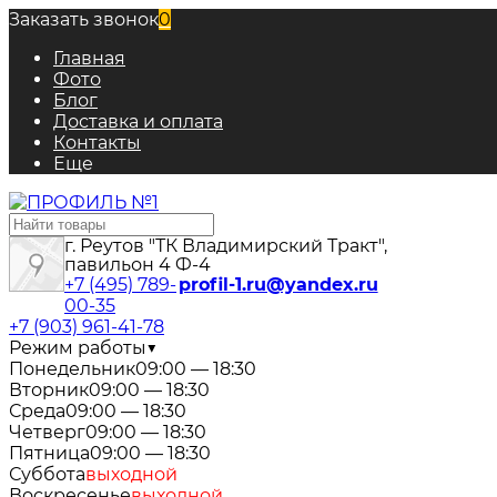
Заказать звонок
0
Главная
Фото
Блог
Доставка и оплата
Контакты
Еще
г. Реутов "ТК Владимирский Тракт",
павильон 4 Ф-4
+7 (495) 789-
profil-1.ru@yandex.ru
00-35
+7 (903) 961-41-78
Режим работы
▼
Понедельник
09:00 — 18:30
Вторник
09:00 — 18:30
Среда
09:00 — 18:30
Четверг
09:00 — 18:30
Пятница
09:00 — 18:30
Суббота
выходной
Воскресенье
выходной