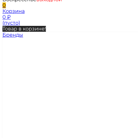
0
Корзина
0
₽
(пусто)
Товар в корзине!
Бренды