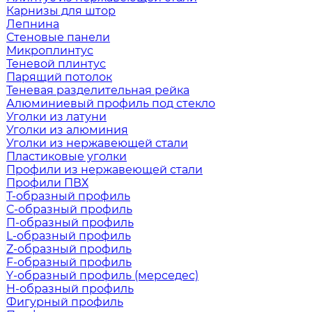
Карнизы для штор
Лепнина
Стеновые панели
Микроплинтус
Теневой плинтус
Парящий потолок
Теневая разделительная рейка
Алюминиевый профиль под стекло
Уголки из латуни
Уголки из алюминия
Уголки из нержавеющей стали
Пластиковые уголки
Профили из нержавеющей стали
Профили ПВХ
Т-образный профиль
С-образный профиль
П-образный профиль
L-образный профиль
Z-образный профиль
F-образный профиль
Y-образный профиль (мерседес)
H-образный профиль
Фигурный профиль