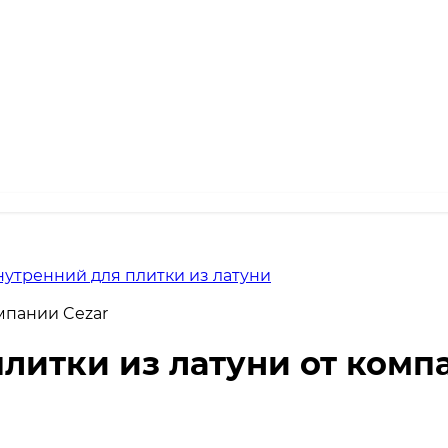
нутренний для плитки из латуни
мпании Cezar
литки из латуни от комп