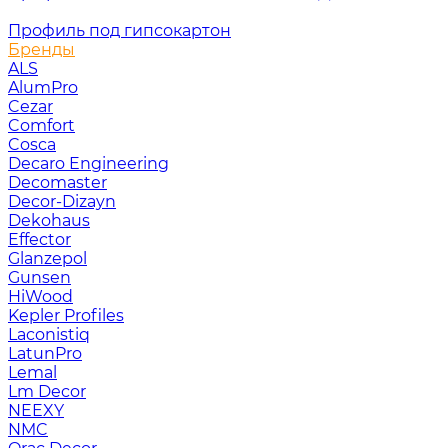
Профиль под гипсокартон
Бренды
ALS
AlumPro
Cezar
Comfort
Cosca
Decaro Engineering
Decomaster
Decor-Dizayn
Dekohaus
Effector
Glanzepol
Gunsen
HiWood
Kepler Profiles
Laconistiq
LatunPro
Lemal
Lm Decor
NEEXY
NMC