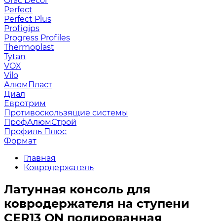
Orac Decor
Perfect
Perfect Plus
Profigips
Progress Profiles
Thermoplast
Tytan
VOX
Vilo
АлюмПласт
Диал
Евротрим
Противоскользящие системы
ПрофАлюмСтрой
Профиль Плюс
Формат
Главная
Ковродержатель
Латунная консоль для
ковродержателя на ступени
CER13 ON полированная