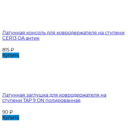
Латунная консоль для ковродержателя на ступени
CER13 OA антик
815
₽
Купить
Латунная заглушка для ковродержателя на
ступени TAP 9 ON полированная
90
₽
Купить