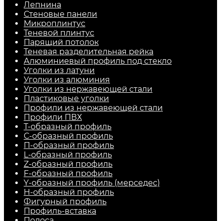
Лепнина
Стеновые панели
Микроплинтус
Теневой плинтус
Парящий потолок
Теневая разделительная рейка
Алюминиевый профиль под стекло
Уголки из латуни
Уголки из алюминия
Уголки из нержавеющей стали
Пластиковые уголки
Профили из нержавеющей стали
Профили ПВХ
Т-образный профиль
С-образный профиль
П-образный профиль
L-образный профиль
Z-образный профиль
F-образный профиль
Y-образный профиль (мерседес)
H-образный профиль
Фигурный профиль
Профиль-вставка
Полоса