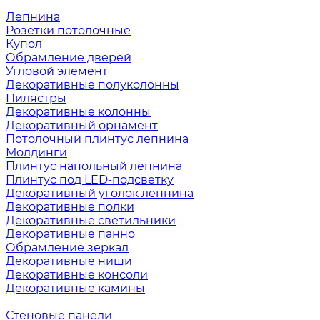
Лепнина
Розетки потолочные
Купол
Обрамление дверей
Угловой элемент
Декоративные полуколонны
Пилястры
Декоративные колонны
Декоративный орнамент
Потолочный плинтус лепнина
Молдинги
Плинтус напольный лепнина
Плинтус под LED-подсветку
Декоративный уголок лепнина
Декоративные полки
Декоративные светильники
Декоративные панно
Обрамление зеркал
Декоративные ниши
Декоративные консоли
Декоративные камины
Стеновые панели