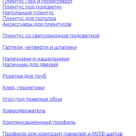
Плинтус ПВХ и полистирол
Плинтус под подсветку
Напольный плинтус
Плинтус для потолка
Аксессуары для плинтусов
Плинтус со светодиодной подсветкой
Галтели, четверти и штапики
Наличники и нащельники
Наличник для дверей
Розетки для труб
Клея, герметики
Угол под тяжелые обои
Ковродержатель
Компенсационный профиль
Профили для композит-панелей и МДФ щитов