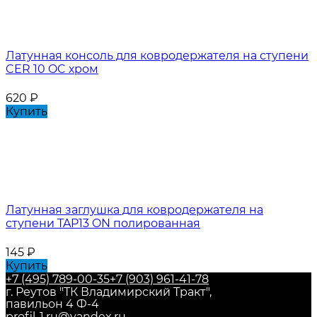
Латунная консоль для ковродержателя на ступени
CER 10 OC хром
620
₽
Купить
Латунная заглушка для ковродержателя на
ступени TAP13 ON полированная
145
₽
Купить
+7 (495) 789-00-35
+7 (903) 961-41-78
г. Реутов "ТК Владимирский Тракт",
павильон 4 Ф-4
profil-1.ru@yandex.ru