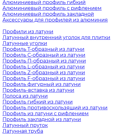
Алюминиевый профиль гибкий
Алюминиевый профиль с рифлением
Алюминиевый профиль закладной
Аксессуары для профилей из алюминия
Профили из латуни
Латунный внутренний уголок для плитки
Латунные уголки
Профиль Т-образный из латуни
Профиль С-образный из латуни
Профиль П-образный из латуни
Профиль L-образный из латуни
Профиль Z-образный из латуни
Профиль F-образный из латуни
Профиль фигурный из латуни
Профиль-вставка из латуни
Полоса из латуни
Профиль гибкий из латуни
Профиль противоскользящий из латуни
Профиль из латуни с рифлением
Профиль закладной из латуни
Латунный пруток
Латунная труба