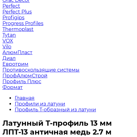
Orac Decor
Perfect
Perfect Plus
Profigips
Progress Profiles
Thermoplast
Tytan
VOX
Vilo
АлюмПласт
Диал
Евротрим
Противоскользящие системы
ПрофАлюмСтрой
Профиль Плюс
Формат
Главная
Профили из латуни
Профиль Т-образный из латуни
Латунный Т-профиль 13 мм
ЛПТ-13 античная медь 2.7 м