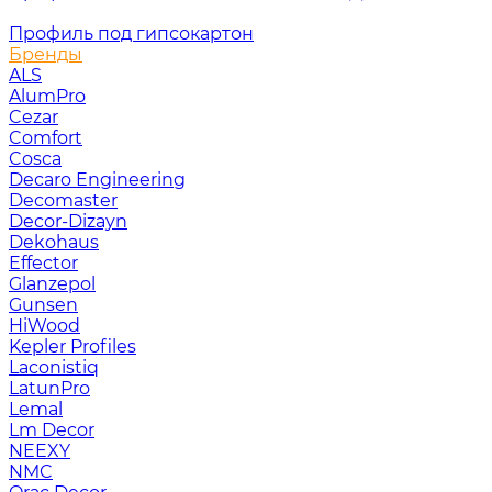
Профиль под гипсокартон
Бренды
ALS
AlumPro
Cezar
Comfort
Cosca
Decaro Engineering
Decomaster
Decor-Dizayn
Dekohaus
Effector
Glanzepol
Gunsen
HiWood
Kepler Profiles
Laconistiq
LatunPro
Lemal
Lm Decor
NEEXY
NMC