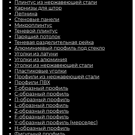
Плинтус из нержавеющей стали
Карнизы для штор
Лепнина
Стеновые панели
Микроплинтус
Теневой плинтус
Парящий потолок
Теневая разделительная рейка
Алюминиевый профиль под стекло
Уголки из латуни
Уголки из алюминия
Уголки из нержавеющей стали
Пластиковые уголки
Профили из нержавеющей стали
Профили ПВХ
Т-образный профиль
С-образный профиль
П-образный профиль
L-образный профиль
Z-образный профиль
F-образный профиль
Y-образный профиль (мерседес)
H-образный профиль
Фигурный профиль