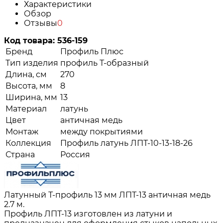
Характеристики
Обзор
Отзывы
0
Код товара:
536-159
Бренд
Профиль Плюс
Тип изделия
профиль Т-образный
Длина, см
270
Высота, мм
8
Ширина, мм
13
Материал
латунь
Цвет
античная медь
Монтаж
между покрытиями
Коллекция
Профиль латунь ЛПТ-10-13-18-26
Страна
Россия
Латунный Т-профиль 13 мм ЛПТ-13 античная медь
2.7 м.
Профиль ЛПТ-13 изготовлен из латуни и