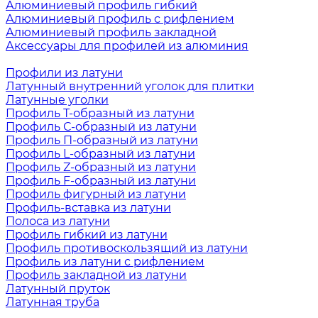
Алюминиевый профиль гибкий
Алюминиевый профиль с рифлением
Алюминиевый профиль закладной
Аксессуары для профилей из алюминия
Профили из латуни
Латунный внутренний уголок для плитки
Латунные уголки
Профиль Т-образный из латуни
Профиль С-образный из латуни
Профиль П-образный из латуни
Профиль L-образный из латуни
Профиль Z-образный из латуни
Профиль F-образный из латуни
Профиль фигурный из латуни
Профиль-вставка из латуни
Полоса из латуни
Профиль гибкий из латуни
Профиль противоскользящий из латуни
Профиль из латуни с рифлением
Профиль закладной из латуни
Латунный пруток
Латунная труба