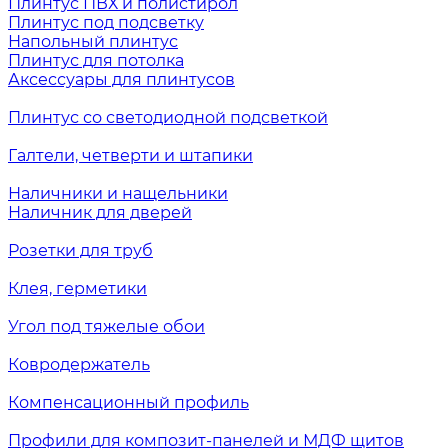
Плинтус ПВХ и полистирол
Плинтус под подсветку
Напольный плинтус
Плинтус для потолка
Аксессуары для плинтусов
Плинтус со светодиодной подсветкой
Галтели, четверти и штапики
Наличники и нащельники
Наличник для дверей
Розетки для труб
Клея, герметики
Угол под тяжелые обои
Ковродержатель
Компенсационный профиль
Профили для композит-панелей и МДФ щитов