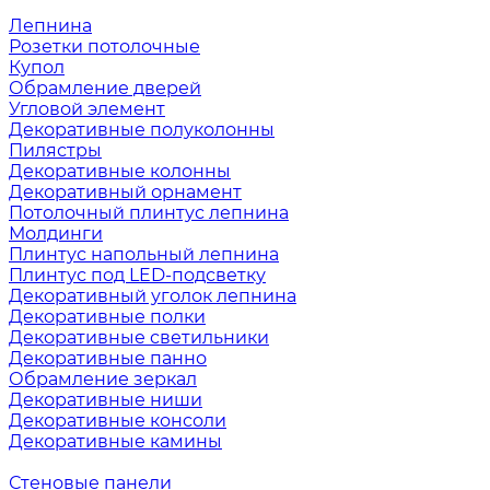
Лепнина
Розетки потолочные
Купол
Обрамление дверей
Угловой элемент
Декоративные полуколонны
Пилястры
Декоративные колонны
Декоративный орнамент
Потолочный плинтус лепнина
Молдинги
Плинтус напольный лепнина
Плинтус под LED-подсветку
Декоративный уголок лепнина
Декоративные полки
Декоративные светильники
Декоративные панно
Обрамление зеркал
Декоративные ниши
Декоративные консоли
Декоративные камины
Стеновые панели