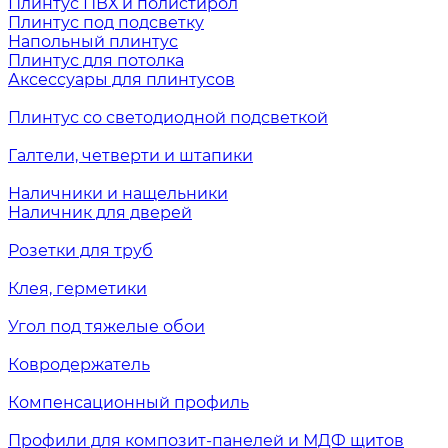
Плинтус ПВХ и полистирол
Плинтус под подсветку
Напольный плинтус
Плинтус для потолка
Аксессуары для плинтусов
Плинтус со светодиодной подсветкой
Галтели, четверти и штапики
Наличники и нащельники
Наличник для дверей
Розетки для труб
Клея, герметики
Угол под тяжелые обои
Ковродержатель
Компенсационный профиль
Профили для композит-панелей и МДФ щитов