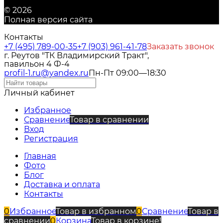
© 2026
Полная версия сайта
Контакты
+7 (495) 789-00-35
+7 (903) 961-41-78
Заказать звонок
г. Реутов "ТК Владимирский Тракт",
павильон 4 Ф-4
profil-1.ru@yandex.ru
Пн-Пт 09:00—18:30
Личный кабинет
Избранное
Сравнение
Товар в сравнении
Вход
Регистрация
Главная
Фото
Блог
Доставка и оплата
Контакты
0
Избранное
Товар в избранном
0
Сравнение
Товар в
сравнении
0
Корзина
Товар в корзине!