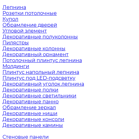
Лепнина
Розетки потолочные
Купол
Обрамление дверей
Угловой элемент
Декоративные полуколонны
Пилястры
Декоративные колонны
Декоративный орнамент
Потолочный плинтус лепнина
Молдинги
Плинтус напольный лепнина
Плинтус под LED-подсветку
Декоративный уголок лепнина
Декоративные полки
Декоративные светильники
Декоративные панно
Обрамление зеркал
Декоративные ниши
Декоративные консоли
Декоративные камины
Стеновые панели