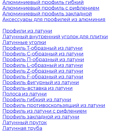
Алюминиевый профиль гибкий
Алюминиевый профиль с рифлением
Алюминиевый профиль закладной
Аксессуары для профилей из алюминия
Профили из латуни
Латунный внутренний уголок для плитки
Латунные уголки
Профиль Т-образный из латуни
Профиль С-образный из латуни
Профиль П-образный из латуни
Профиль L-образный из латуни
Профиль Z-образный из латуни
Профиль F-образный из латуни
Профиль фигурный из латуни
Профиль-вставка из латуни
Полоса из латуни
Профиль гибкий из латуни
Профиль противоскользящий из латуни
Профиль из латуни с рифлением
Профиль закладной из латуни
Латунный пруток
Латунная труба