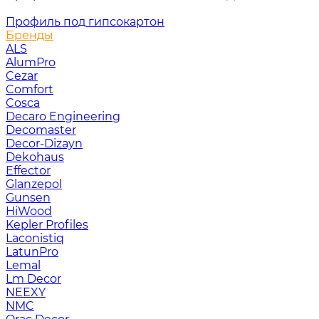
Профиль под гипсокартон
Бренды
ALS
AlumPro
Cezar
Comfort
Cosca
Decaro Engineering
Decomaster
Decor-Dizayn
Dekohaus
Effector
Glanzepol
Gunsen
HiWood
Kepler Profiles
Laconistiq
LatunPro
Lemal
Lm Decor
NEEXY
NMC