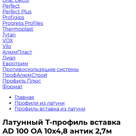
Orac Decor
Perfect
Perfect Plus
Profigips
Progress Profiles
Thermoplast
Tytan
VOX
Vilo
АлюмПласт
Диал
Евротрим
Противоскользящие системы
ПрофАлюмСтрой
Профиль Плюс
Формат
Главная
Профили из латуни
Профиль-вставка из латуни
Латунный Т-профиль вставка
AD 100 OA 10х4,8 антик 2,7м