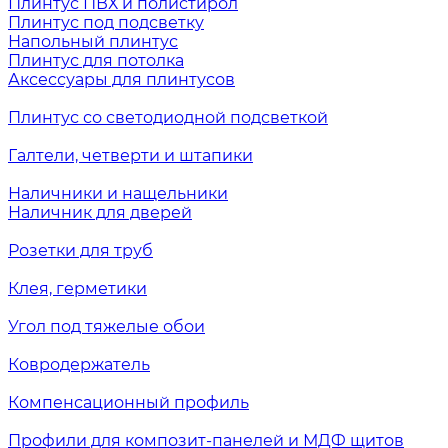
Плинтус ПВХ и полистирол
Плинтус под подсветку
Напольный плинтус
Плинтус для потолка
Аксессуары для плинтусов
Плинтус со светодиодной подсветкой
Галтели, четверти и штапики
Наличники и нащельники
Наличник для дверей
Розетки для труб
Клея, герметики
Угол под тяжелые обои
Ковродержатель
Компенсационный профиль
Профили для композит-панелей и МДФ щитов