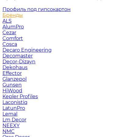
Профиль под гипсокартон
Бренды
ALS
AlumPro
Cezar
Comfort
Cosca
Decaro Engineering
Decomaster
Decor-Dizayn
Dekohaus
Effector
Glanzepol
Gunsen
HiWood
Kepler Profiles
Laconistiq
LatunPro
Lemal
Lm Decor
NEEXY
NMC