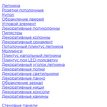
Лепнина
Розетки потолочные
Купол
Обрамление дверей
Угловой элемент
Декоративные полуколонны
Пилястры
Декоративные колонны
Декоративный орнамент
Потолочный плинтус лепнина
Молдинги
Плинтус напольный лепнина
Плинтус под LED-подсветку
Декоративный уголок лепнина
Декоративные полки
Декоративные светильники
Декоративные панно
Обрамление зеркал
Декоративные ниши
Декоративные консоли
Декоративные камины
Стеновые панели