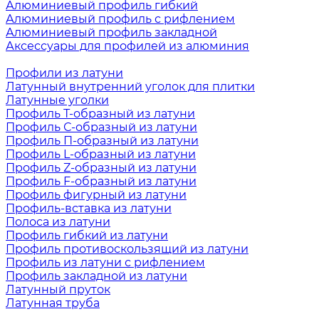
Алюминиевый профиль гибкий
Алюминиевый профиль с рифлением
Алюминиевый профиль закладной
Аксессуары для профилей из алюминия
Профили из латуни
Латунный внутренний уголок для плитки
Латунные уголки
Профиль Т-образный из латуни
Профиль С-образный из латуни
Профиль П-образный из латуни
Профиль L-образный из латуни
Профиль Z-образный из латуни
Профиль F-образный из латуни
Профиль фигурный из латуни
Профиль-вставка из латуни
Полоса из латуни
Профиль гибкий из латуни
Профиль противоскользящий из латуни
Профиль из латуни с рифлением
Профиль закладной из латуни
Латунный пруток
Латунная труба