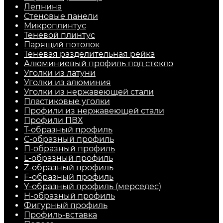
Лепнина
Стеновые панели
Микроплинтус
Теневой плинтус
Парящий потолок
Теневая разделительная рейка
Алюминиевый профиль под стекло
Уголки из латуни
Уголки из алюминия
Уголки из нержавеющей стали
Пластиковые уголки
Профили из нержавеющей стали
Профили ПВХ
Т-образный профиль
С-образный профиль
П-образный профиль
L-образный профиль
Z-образный профиль
F-образный профиль
Y-образный профиль (мерседес)
H-образный профиль
Фигурный профиль
Профиль-вставка