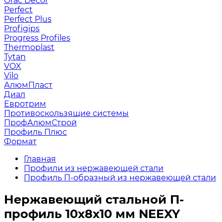
Orac Decor
Perfect
Perfect Plus
Profigips
Progress Profiles
Thermoplast
Tytan
VOX
Vilo
АлюмПласт
Диал
Евротрим
Противоскользящие системы
ПрофАлюмСтрой
Профиль Плюс
Формат
Главная
Профили из нержавеющей стали
Профиль П-образный из нержавеющей стали
Нержавеющий стальной П-
профиль 10х8х10 мм NEEXY