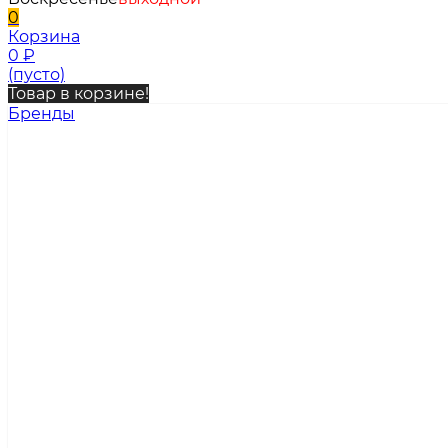
0
Корзина
0
₽
(пусто)
Товар в корзине!
Бренды