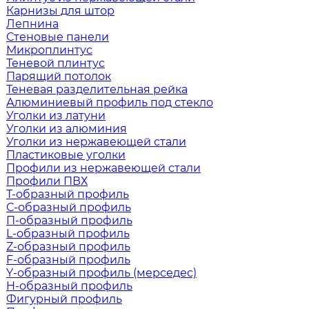
Карнизы для штор
Лепнина
Стеновые панели
Микроплинтус
Теневой плинтус
Парящий потолок
Теневая разделительная рейка
Алюминиевый профиль под стекло
Уголки из латуни
Уголки из алюминия
Уголки из нержавеющей стали
Пластиковые уголки
Профили из нержавеющей стали
Профили ПВХ
Т-образный профиль
С-образный профиль
П-образный профиль
L-образный профиль
Z-образный профиль
F-образный профиль
Y-образный профиль (мерседес)
H-образный профиль
Фигурный профиль