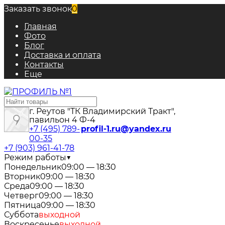
Заказать звонок
0
Главная
Фото
Блог
Доставка и оплата
Контакты
Еще
г. Реутов "ТК Владимирский Тракт",
павильон 4 Ф-4
+7 (495) 789-
profil-1.ru@yandex.ru
00-35
+7 (903) 961-41-78
Режим работы
▼
Понедельник
09:00 — 18:30
Вторник
09:00 — 18:30
Среда
09:00 — 18:30
Четверг
09:00 — 18:30
Пятница
09:00 — 18:30
Суббота
выходной
Воскресенье
выходной