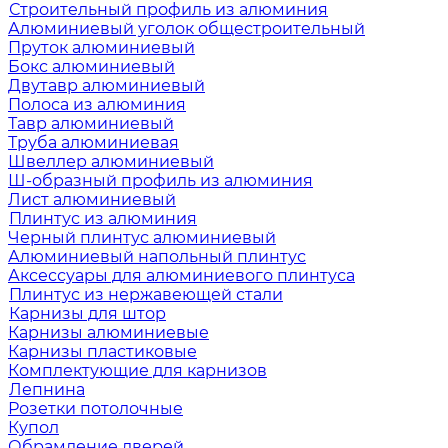
Строительный профиль из алюминия
Алюминиевый уголок общестроительный
Пруток алюминиевый
Бокс алюминиевый
Двутавр алюминиевый
Полоса из алюминия
Тавр алюминиевый
Труба алюминиевая
Швеллер алюминиевый
Ш-образный профиль из алюминия
Лист алюминиевый
Плинтус из алюминия
Черный плинтус алюминиевый
Алюминиевый напольный плинтус
Аксессуары для алюминиевого плинтуса
Плинтус из нержавеющей стали
Карнизы для штор
Карнизы алюминиевые
Карнизы пластиковые
Комплектующие для карнизов
Лепнина
Розетки потолочные
Купол
Обрамление дверей