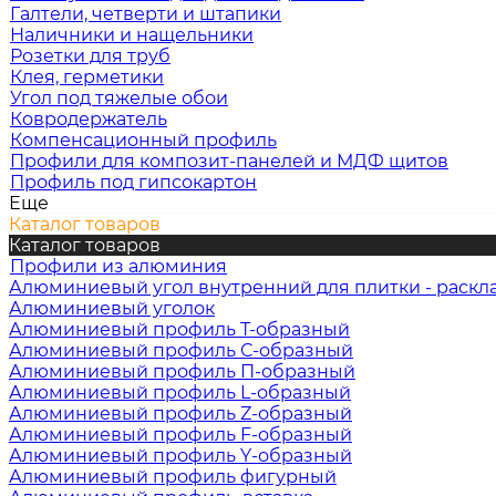
Галтели, четверти и штапики
Наличники и нащельники
Розетки для труб
Клея, герметики
Угол под тяжелые обои
Ковродержатель
Компенсационный профиль
Профили для композит-панелей и МДФ щитов
Профиль под гипсокартон
Еще
Каталог товаров
Каталог товаров
Профили из алюминия
Алюминиевый угол внутренний для плитки - раскл
Алюминиевый уголок
Алюминиевый профиль Т-образный
Алюминиевый профиль С-образный
Алюминиевый профиль П-образный
Алюминиевый профиль L-образный
Алюминиевый профиль Z-образный
Алюминиевый профиль F-образный
Алюминиевый профиль Y-образный
Алюминиевый профиль фигурный