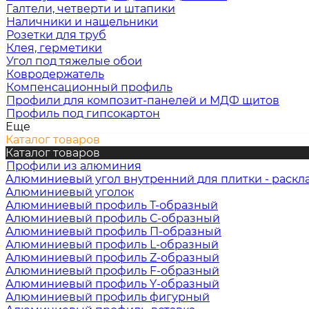
Галтели, четверти и штапики
Наличники и нащельники
Розетки для труб
Клея, герметики
Угол под тяжелые обои
Ковродержатель
Компенсационный профиль
Профили для композит-панелей и МДФ щитов
Профиль под гипсокартон
Еще
Каталог товаров
Каталог товаров
Профили из алюминия
Алюминиевый угол внутренний для плитки - раскл
Алюминиевый уголок
Алюминиевый профиль Т-образный
Алюминиевый профиль С-образный
Алюминиевый профиль П-образный
Алюминиевый профиль L-образный
Алюминиевый профиль Z-образный
Алюминиевый профиль F-образный
Алюминиевый профиль Y-образный
Алюминиевый профиль фигурный