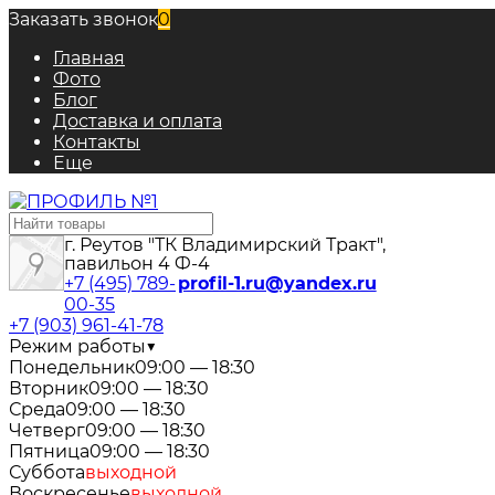
Заказать звонок
0
Главная
Фото
Блог
Доставка и оплата
Контакты
Еще
г. Реутов "ТК Владимирский Тракт",
павильон 4 Ф-4
+7 (495) 789-
profil-1.ru@yandex.ru
00-35
+7 (903) 961-41-78
Режим работы
▼
Понедельник
09:00 — 18:30
Вторник
09:00 — 18:30
Среда
09:00 — 18:30
Четверг
09:00 — 18:30
Пятница
09:00 — 18:30
Суббота
выходной
Воскресенье
выходной