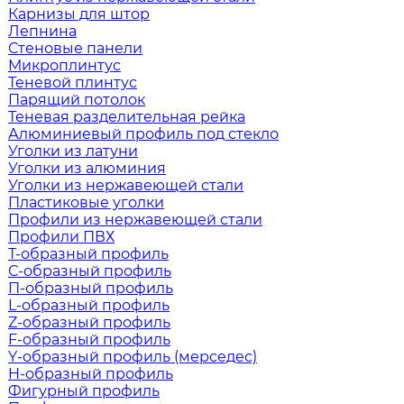
Карнизы для штор
Лепнина
Стеновые панели
Микроплинтус
Теневой плинтус
Парящий потолок
Теневая разделительная рейка
Алюминиевый профиль под стекло
Уголки из латуни
Уголки из алюминия
Уголки из нержавеющей стали
Пластиковые уголки
Профили из нержавеющей стали
Профили ПВХ
Т-образный профиль
С-образный профиль
П-образный профиль
L-образный профиль
Z-образный профиль
F-образный профиль
Y-образный профиль (мерседес)
H-образный профиль
Фигурный профиль