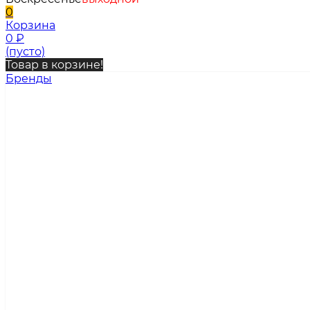
0
Корзина
0
₽
(пусто)
Товар в корзине!
Бренды