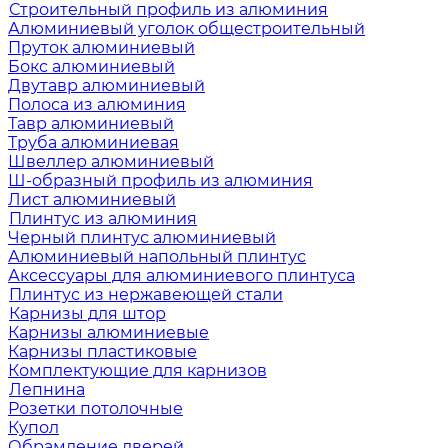
Строительный профиль из алюминия
Алюминиевый уголок общестроительный
Пруток алюминиевый
Бокс алюминиевый
Двутавр алюминиевый
Полоса из алюминия
Тавр алюминиевый
Труба алюминиевая
Швеллер алюминиевый
Ш-образный профиль из алюминия
Лист алюминиевый
Плинтус из алюминия
Черный плинтус алюминиевый
Алюминиевый напольный плинтус
Аксессуары для алюминиевого плинтуса
Плинтус из нержавеющей стали
Карнизы для штор
Карнизы алюминиевые
Карнизы пластиковые
Комплектующие для карнизов
Лепнина
Розетки потолочные
Купол
Обрамление дверей