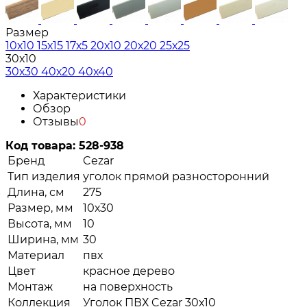
Размер
10х10
15х15
17х5
20х10
20х20
25х25
30х10
30х30
40х20
40х40
Характеристики
Обзор
Отзывы
0
Код товара:
528-938
Бренд
Cezar
Тип изделия
уголок прямой разносторонний
Длина, см
275
Размер, мм
10х30
Высота, мм
10
Ширина, мм
30
Материал
пвх
Цвет
красное дерево
Монтаж
на поверхность
Коллекция
Уголок ПВХ Cezar 30х10