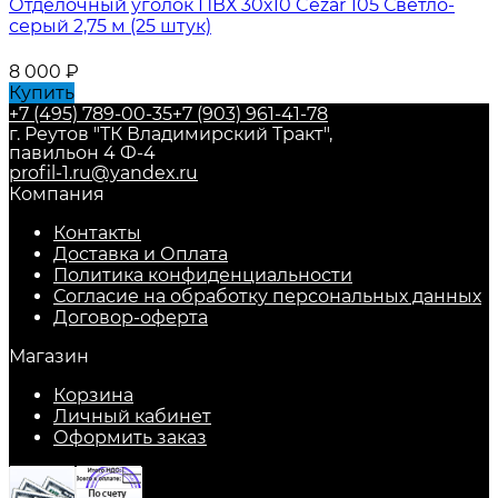
Отделочный уголок ПВХ 30х10 Cezar 105 Светло-
серый 2,75 м (25 штук)
8 000
₽
Купить
+7 (495) 789-00-35
+7 (903) 961-41-78
г. Реутов "ТК Владимирский Тракт",
павильон 4 Ф-4
profil-1.ru@yandex.ru
Компания
Контакты
Доставка и Оплата
Политика конфиденциальности
Согласие на обработку персональных данных
Договор-оферта
Магазин
Корзина
Личный кабинет
Оформить заказ