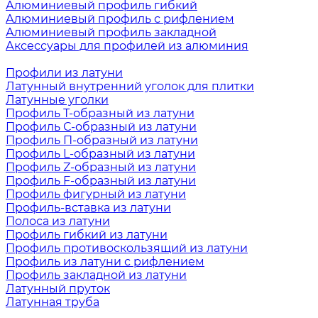
Алюминиевый профиль гибкий
Алюминиевый профиль с рифлением
Алюминиевый профиль закладной
Аксессуары для профилей из алюминия
Профили из латуни
Латунный внутренний уголок для плитки
Латунные уголки
Профиль Т-образный из латуни
Профиль С-образный из латуни
Профиль П-образный из латуни
Профиль L-образный из латуни
Профиль Z-образный из латуни
Профиль F-образный из латуни
Профиль фигурный из латуни
Профиль-вставка из латуни
Полоса из латуни
Профиль гибкий из латуни
Профиль противоскользящий из латуни
Профиль из латуни с рифлением
Профиль закладной из латуни
Латунный пруток
Латунная труба