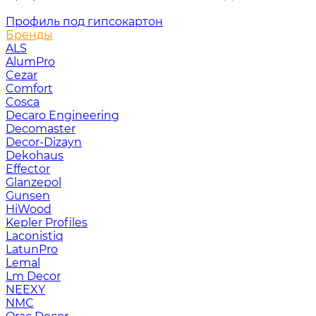
Профиль под гипсокартон
Бренды
ALS
AlumPro
Cezar
Comfort
Cosca
Decaro Engineering
Decomaster
Decor-Dizayn
Dekohaus
Effector
Glanzepol
Gunsen
HiWood
Kepler Profiles
Laconistiq
LatunPro
Lemal
Lm Decor
NEEXY
NMC