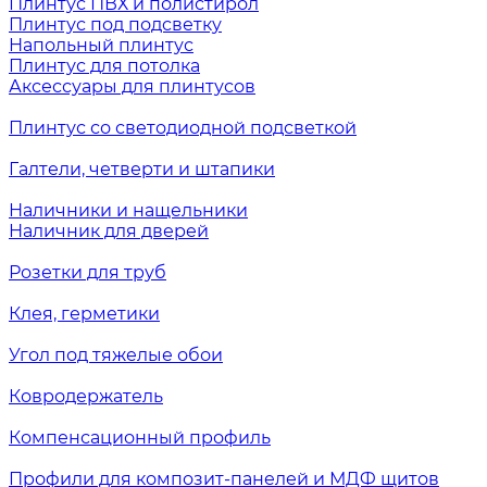
Плинтус ПВХ и полистирол
Плинтус под подсветку
Напольный плинтус
Плинтус для потолка
Аксессуары для плинтусов
Плинтус со светодиодной подсветкой
Галтели, четверти и штапики
Наличники и нащельники
Наличник для дверей
Розетки для труб
Клея, герметики
Угол под тяжелые обои
Ковродержатель
Компенсационный профиль
Профили для композит-панелей и МДФ щитов