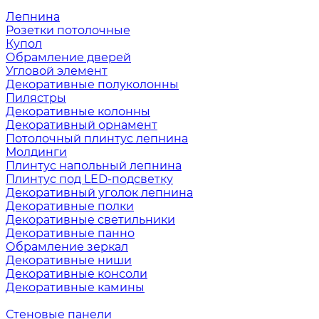
Лепнина
Розетки потолочные
Купол
Обрамление дверей
Угловой элемент
Декоративные полуколонны
Пилястры
Декоративные колонны
Декоративный орнамент
Потолочный плинтус лепнина
Молдинги
Плинтус напольный лепнина
Плинтус под LED-подсветку
Декоративный уголок лепнина
Декоративные полки
Декоративные светильники
Декоративные панно
Обрамление зеркал
Декоративные ниши
Декоративные консоли
Декоративные камины
Стеновые панели