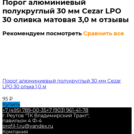
Порог алюминиевый
полукруглый 30 мм Cezar LPO
30 оливка матовая 3,0 м отзывы
Рекомендуем посмотреть
Сравнить все
Порог алюминиевый полукруглый 30 мм Cezar
LPO 30 ольха 1,0 м
95
₽
Купить
+7 (495) 789-00-35
+7 (903) 961-41-78
г. Реутов "ТК Владимирский Тракт",
павильон 4 Ф-4
profil-1.ru@yandex.ru
Компания