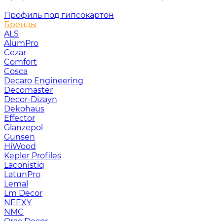
Профиль под гипсокартон
Бренды
ALS
AlumPro
Cezar
Comfort
Cosca
Decaro Engineering
Decomaster
Decor-Dizayn
Dekohaus
Effector
Glanzepol
Gunsen
HiWood
Kepler Profiles
Laconistiq
LatunPro
Lemal
Lm Decor
NEEXY
NMC