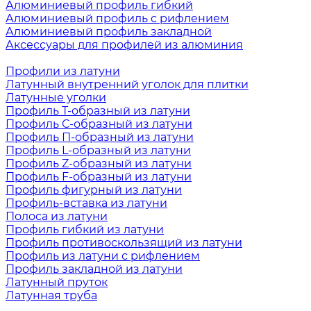
Алюминиевый профиль гибкий
Алюминиевый профиль с рифлением
Алюминиевый профиль закладной
Аксессуары для профилей из алюминия
Профили из латуни
Латунный внутренний уголок для плитки
Латунные уголки
Профиль Т-образный из латуни
Профиль С-образный из латуни
Профиль П-образный из латуни
Профиль L-образный из латуни
Профиль Z-образный из латуни
Профиль F-образный из латуни
Профиль фигурный из латуни
Профиль-вставка из латуни
Полоса из латуни
Профиль гибкий из латуни
Профиль противоскользящий из латуни
Профиль из латуни с рифлением
Профиль закладной из латуни
Латунный пруток
Латунная труба