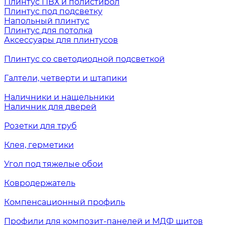
Плинтус ПВХ и полистирол
Плинтус под подсветку
Напольный плинтус
Плинтус для потолка
Аксессуары для плинтусов
Плинтус со светодиодной подсветкой
Галтели, четверти и штапики
Наличники и нащельники
Наличник для дверей
Розетки для труб
Клея, герметики
Угол под тяжелые обои
Ковродержатель
Компенсационный профиль
Профили для композит-панелей и МДФ щитов