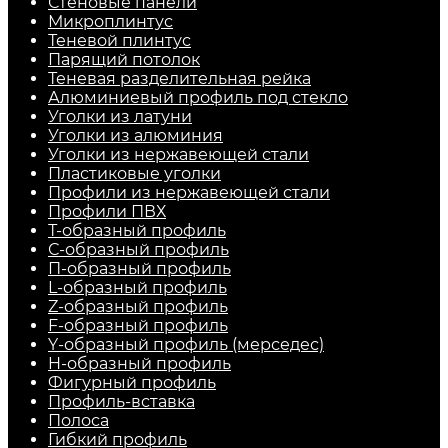
Стеновые панели
Микроплинтус
Теневой плинтус
Парящий потолок
Теневая разделительная рейка
Алюминиевый профиль под стекло
Уголки из латуни
Уголки из алюминия
Уголки из нержавеющей стали
Пластиковые уголки
Профили из нержавеющей стали
Профили ПВХ
Т-образный профиль
С-образный профиль
П-образный профиль
L-образный профиль
Z-образный профиль
F-образный профиль
Y-образный профиль (мерседес)
H-образный профиль
Фигурный профиль
Профиль-вставка
Полоса
Гибкий профиль