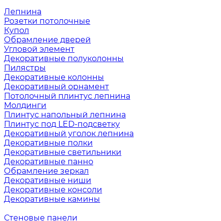
Лепнина
Розетки потолочные
Купол
Обрамление дверей
Угловой элемент
Декоративные полуколонны
Пилястры
Декоративные колонны
Декоративный орнамент
Потолочный плинтус лепнина
Молдинги
Плинтус напольный лепнина
Плинтус под LED-подсветку
Декоративный уголок лепнина
Декоративные полки
Декоративные светильники
Декоративные панно
Обрамление зеркал
Декоративные ниши
Декоративные консоли
Декоративные камины
Стеновые панели