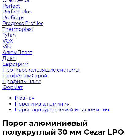
Orac Decor
Perfect
Perfect Plus
Profigips
Progress Profiles
Thermoplast
Tytan
VOX
Vilo
АлюмПласт
Диал
Евротрим
Противоскользящие системы
ПрофАлюмСтрой
Профиль Плюс
Формат
Главная
Пороги из алюминия
Порог одноуровневый из алюминия
Порог алюминиевый
полукруглый 30 мм Cezar LPO