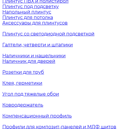
Плинтус ПВХ и полистирол
Плинтус под подсветку
Напольный плинтус
Плинтус для потолка
Аксессуары для плинтусов
Плинтус со светодиодной подсветкой
Галтели, четверти и штапики
Наличники и нащельники
Наличник для дверей
Розетки для труб
Клея, герметики
Угол под тяжелые обои
Ковродержатель
Компенсационный профиль
Профили для композит-панелей и МДФ щитов