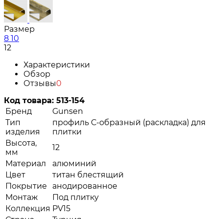
Размер
8
10
12
Характеристики
Обзор
Отзывы
0
Код товара:
513-154
Бренд
Gunsen
Тип
профиль С-образный (раскладка) для
изделия
плитки
Высота,
12
мм
Материал
алюминий
Цвет
титан блестящий
Покрытие
анодированное
Монтаж
Под плитку
Коллекция
PV15