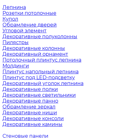
Лепнина
Розетки потолочные
Купол
Обрамление дверей
Угловой элемент
Декоративные полуколонны
Пилястры
Декоративные колонны
Декоративный орнамент
Потолочный плинтус лепнина
Молдинги
Плинтус напольный лепнина
Плинтус под LED-подсветку
Декоративный уголок лепнина
Декоративные полки
Декоративные светильники
Декоративные панно
Обрамление зеркал
Декоративные ниши
Декоративные консоли
Декоративные камины
Стеновые панели