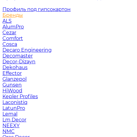
Профиль под гипсокартон
Бренды
ALS
AlumPro
Cezar
Comfort
Cosca
Decaro Engineering
Decomaster
Decor-Dizayn
Dekohaus
Effector
Glanzepol
Gunsen
HiWood
Kepler Profiles
Laconistiq
LatunPro
Lemal
Lm Decor
NEEXY
NMC