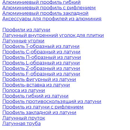
Алюминиевый профиль гибкий
Алюминиевый профиль с рифлением
Алюминиевый профиль закладной
Аксессуары для профилей из алюминия
Профили из латуни
Латунный внутренний уголок для плитки
Латунные уголки
Профиль Т-образный из латуни
Профиль С-образный из латуни
Профиль П-образный из латуни
Профиль L-образный из латуни
Профиль Z-образный из латуни
Профиль F-образный из латуни
Профиль фигурный из латуни
Профиль-вставка из латуни
Полоса из латуни
Профиль гибкий из латуни
Профиль противоскользящий из латуни
Профиль из латуни с рифлением
Профиль закладной из латуни
Латунный пруток
Латунная труба