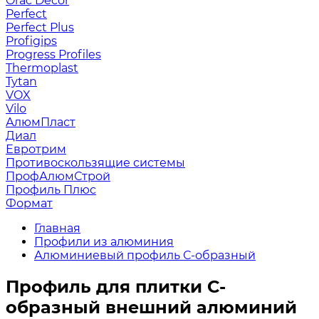
Orac Decor
Perfect
Perfect Plus
Profigips
Progress Profiles
Thermoplast
Tytan
VOX
Vilo
АлюмПласт
Диал
Евротрим
Противоскользящие системы
ПрофАлюмСтрой
Профиль Плюс
Формат
Главная
Профили из алюминия
Алюминиевый профиль С-образный
Профиль для плитки С-
образный внешний алюминий