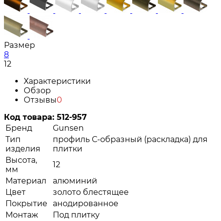
Размер
8
12
Характеристики
Обзор
Отзывы
0
Код товара:
512-957
Бренд
Gunsen
Тип
профиль С-образный (раскладка) для
изделия
плитки
Высота,
12
мм
Материал
алюминий
Цвет
золото блестящее
Покрытие
анодированное
Монтаж
Под плитку