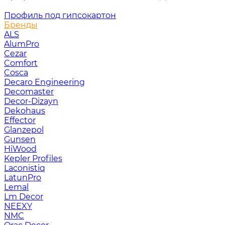
Профиль под гипсокартон
Бренды
ALS
AlumPro
Cezar
Comfort
Cosca
Decaro Engineering
Decomaster
Decor-Dizayn
Dekohaus
Effector
Glanzepol
Gunsen
HiWood
Kepler Profiles
Laconistiq
LatunPro
Lemal
Lm Decor
NEEXY
NMC