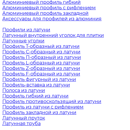
Алюминиевый профиль гибкий
Алюминиевый профиль с рифлением
Алюминиевый профиль закладной
Аксессуары для профилей из алюминия
Профили из латуни
Латунный внутренний уголок для плитки
Латунные уголки
Профиль Т-образный из латуни
Профиль С-образный из латуни
Профиль П-образный из латуни
Профиль L-образный из латуни
Профиль Z-образный из латуни
Профиль F-образный из латуни
Профиль фигурный из латуни
Профиль-вставка из латуни
Полоса из латуни
Профиль гибкий из латуни
Профиль противоскользящий из латуни
Профиль из латуни с рифлением
Профиль закладной из латуни
Латунный пруток
Латунная труба