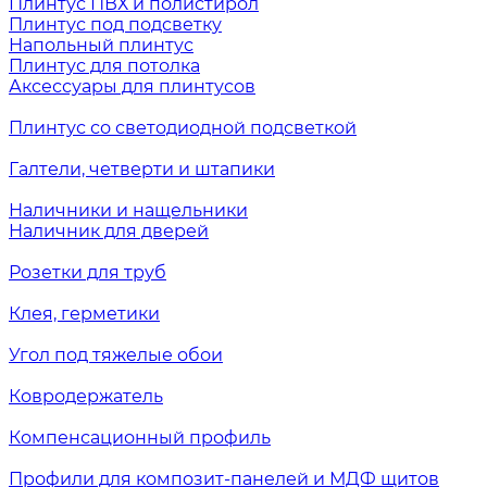
Плинтус ПВХ и полистирол
Плинтус под подсветку
Напольный плинтус
Плинтус для потолка
Аксессуары для плинтусов
Плинтус со светодиодной подсветкой
Галтели, четверти и штапики
Наличники и нащельники
Наличник для дверей
Розетки для труб
Клея, герметики
Угол под тяжелые обои
Ковродержатель
Компенсационный профиль
Профили для композит-панелей и МДФ щитов