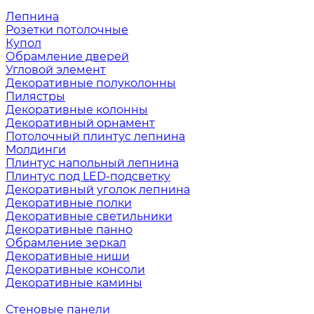
Лепнина
Розетки потолочные
Купол
Обрамление дверей
Угловой элемент
Декоративные полуколонны
Пилястры
Декоративные колонны
Декоративный орнамент
Потолочный плинтус лепнина
Молдинги
Плинтус напольный лепнина
Плинтус под LED-подсветку
Декоративный уголок лепнина
Декоративные полки
Декоративные светильники
Декоративные панно
Обрамление зеркал
Декоративные ниши
Декоративные консоли
Декоративные камины
Стеновые панели