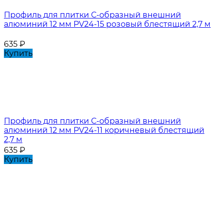
Профиль для плитки С-образный внешний
алюминий 12 мм PV24-15 розовый блестящий 2,7 м
635
₽
Купить
Профиль для плитки С-образный внешний
алюминий 12 мм PV24-11 коричневый блестящий
2,7 м
635
₽
Купить