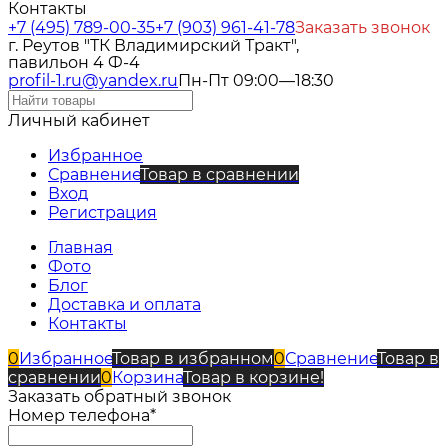
Контакты
+7 (495) 789-00-35
+7 (903) 961-41-78
Заказать звонок
г. Реутов "ТК Владимирский Тракт",
павильон 4 Ф-4
profil-1.ru@yandex.ru
Пн-Пт 09:00—18:30
Личный кабинет
Избранное
Сравнение
Товар в сравнении
Вход
Регистрация
Главная
Фото
Блог
Доставка и оплата
Контакты
0
Избранное
Товар в избранном
0
Сравнение
Товар в
сравнении
0
Корзина
Товар в корзине!
Заказать обратный звонок
Номер телефона*