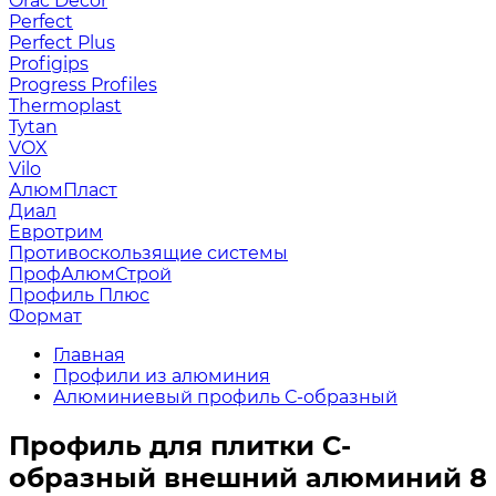
Orac Decor
Perfect
Perfect Plus
Profigips
Progress Profiles
Thermoplast
Tytan
VOX
Vilo
АлюмПласт
Диал
Евротрим
Противоскользящие системы
ПрофАлюмСтрой
Профиль Плюс
Формат
Главная
Профили из алюминия
Алюминиевый профиль С-образный
Профиль для плитки С-
образный внешний алюминий 8