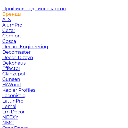
Профиль под гипсокартон
Бренды
ALS
AlumPro
Cezar
Comfort
Cosca
Decaro Engineering
Decomaster
Decor-Dizayn
Dekohaus
Effector
Glanzepol
Gunsen
HiWood
Kepler Profiles
Laconistiq
LatunPro
Lemal
Lm Decor
NEEXY
NMC