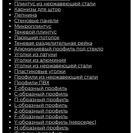
Плинтус из нержавеющей стали
Карнизы для штор
Лепнина
Стеновые панели
Микроплинтус
Теневой плинтус
Парящий потолок
Теневая разделительная рейка
Алюминиевый профиль под стекло
Уголки из латуни
Уголки из алюминия
Уголки из нержавеющей стали
Пластиковые уголки
Профили из нержавеющей стали
Профили ПВХ
Т-образный профиль
С-образный профиль
П-образный профиль
L-образный профиль
Z-образный профиль
F-образный профиль
Y-образный профиль (мерседес)
H-образный профиль