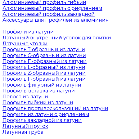
Алюминиевый профиль гибкий
Алюминиевый профиль с рифлением
Алюминиевый профиль закладной
Аксессуары для профилей из алюминия
Профили из латуни
Латунный внутренний уголок для плитки
Латунные уголки
Профиль Т-образный из латуни
Профиль С-образный из латуни
Профиль П-образный из латуни
Профиль L-образный из латуни
Профиль Z-образный из латуни
Профиль F-образный из латуни
Профиль фигурный из латуни
Профиль-вставка из латуни
Полоса из латуни
Профиль гибкий из латуни
Профиль противоскользящий из латуни
Профиль из латуни с рифлением
Профиль закладной из латуни
Латунный пруток
Латунная труба