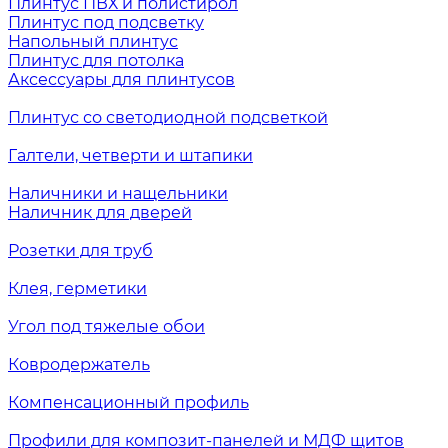
Плинтус ПВХ и полистирол
Плинтус под подсветку
Напольный плинтус
Плинтус для потолка
Аксессуары для плинтусов
Плинтус со светодиодной подсветкой
Галтели, четверти и штапики
Наличники и нащельники
Наличник для дверей
Розетки для труб
Клея, герметики
Угол под тяжелые обои
Ковродержатель
Компенсационный профиль
Профили для композит-панелей и МДФ щитов