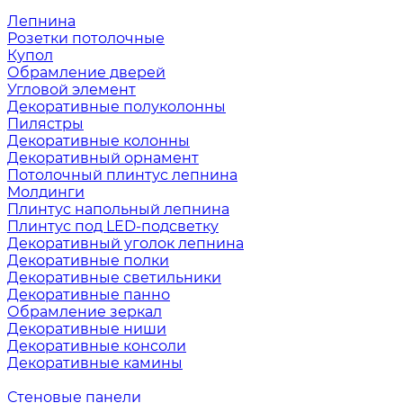
Лепнина
Розетки потолочные
Купол
Обрамление дверей
Угловой элемент
Декоративные полуколонны
Пилястры
Декоративные колонны
Декоративный орнамент
Потолочный плинтус лепнина
Молдинги
Плинтус напольный лепнина
Плинтус под LED-подсветку
Декоративный уголок лепнина
Декоративные полки
Декоративные светильники
Декоративные панно
Обрамление зеркал
Декоративные ниши
Декоративные консоли
Декоративные камины
Стеновые панели