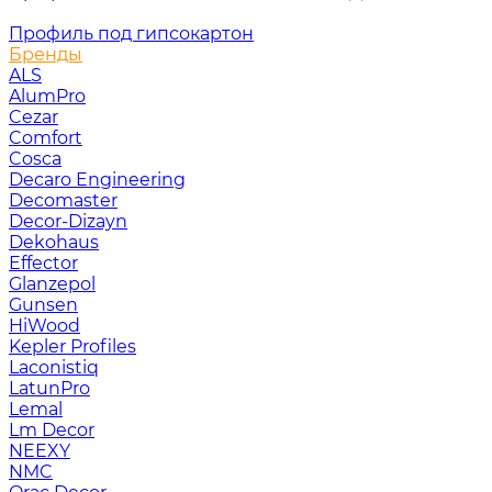
Профиль под гипсокартон
Бренды
ALS
AlumPro
Cezar
Comfort
Cosca
Decaro Engineering
Decomaster
Decor-Dizayn
Dekohaus
Effector
Glanzepol
Gunsen
HiWood
Kepler Profiles
Laconistiq
LatunPro
Lemal
Lm Decor
NEEXY
NMC