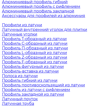
Алюминиевый профиль гибкий
Алюминиевый профиль с рифлением
Алюминиевый профиль закладной
Аксессуары для профилей из алюминия
Профили из латуни
Латунный внутренний уголок для плитки
Латунные уголки
Профиль Т-образный из латуни
Профиль С-образный из латуни
Профиль П-образный из латуни
Профиль L-образный из латуни
Профиль Z-образный из латуни
Профиль F-образный из латуни
Профиль фигурный из латуни
Профиль-вставка из латуни
Полоса из латуни
Профиль гибкий из латуни
Профиль противоскользящий из латуни
Профиль из латуни с рифлением
Профиль закладной из латуни
Латунный пруток
Латунная труба