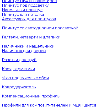
Плинтус ПВХ и полистирол
Плинтус под подсветку
Напольный плинтус
Плинтус для потолка
Аксессуары для плинтусов
Плинтус со светодиодной подсветкой
Галтели, четверти и штапики
Наличники и нащельники
Наличник для дверей
Розетки для труб
Клея, герметики
Угол под тяжелые обои
Ковродержатель
Компенсационный профиль
Профили для композит-панелей и МДФ щитов