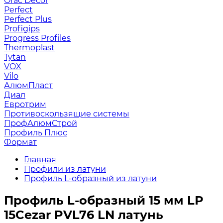
Orac Decor
Perfect
Perfect Plus
Profigips
Progress Profiles
Thermoplast
Tytan
VOX
Vilo
АлюмПласт
Диал
Евротрим
Противоскользящие системы
ПрофАлюмСтрой
Профиль Плюс
Формат
Главная
Профили из латуни
Профиль L-образный из латуни
Профиль L-образный 15 мм LP
15Cezar PVL76 LN латунь