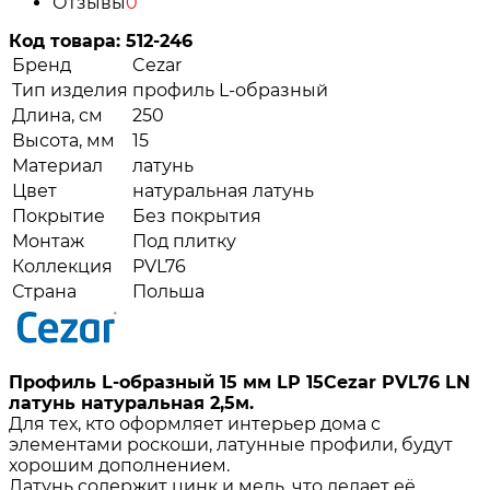
Отзывы
0
Код товара:
512-246
Бренд
Cezar
Тип изделия
профиль L-образный
Длина, см
250
Высота, мм
15
Материал
латунь
Цвет
натуральная латунь
Покрытие
Без покрытия
Монтаж
Под плитку
Коллекция
PVL76
Страна
Польша
Профиль L-образный 15 мм LP 15Cezar PVL76 LN
латунь натуральная 2,5м.
Для тех, кто оформляет интерьер дома с
элементами роскоши, латунные профили, будут
хорошим дополнением.
Латунь содержит цинк и медь, что делает её