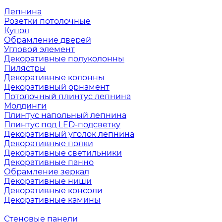
Лепнина
Розетки потолочные
Купол
Обрамление дверей
Угловой элемент
Декоративные полуколонны
Пилястры
Декоративные колонны
Декоративный орнамент
Потолочный плинтус лепнина
Молдинги
Плинтус напольный лепнина
Плинтус под LED-подсветку
Декоративный уголок лепнина
Декоративные полки
Декоративные светильники
Декоративные панно
Обрамление зеркал
Декоративные ниши
Декоративные консоли
Декоративные камины
Стеновые панели