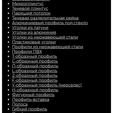
Микроплинтус
Теневой плинтус
Парящий потолок
Теневая разделительная рейка
Алюминиевый профиль под стекло
Уголки из латуни
Уголки из алюминия
Уголки из нержавеющей стали
Пластиковые уголки
Профили из нержавеющей стали
Профили ПВХ
Т-образный профиль
С-образный профиль
П-образный профиль
L-образный профиль
Z-образный профиль
F-образный профиль
Y-образный профиль (мерседес)
H-образный профиль
Фигурный профиль
Профиль-вставка
Полоса
Гибкий профиль