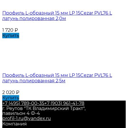
Профиль L-образный 15 мм LP 15Cezar PVL76 L
латунь полированная 2,0м
1 720
₽
Купить
Профиль L-образный 15 мм LP 15Cezar PVL76 L
латунь полированная 2,5м
2 020
₽
Купить
+7 (495) 789-00-35
+7 (903) 961-41-78
г. Реутов "ТК Владимирский Тракт",
павильон 4 Ф-4
profil-1.ru@yandex.ru
Компания