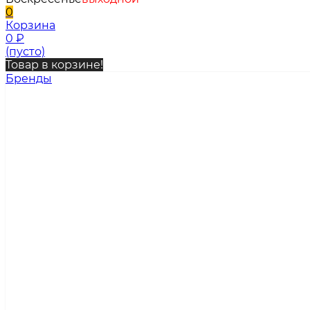
0
Корзина
0
₽
(пусто)
Товар в корзине!
Бренды