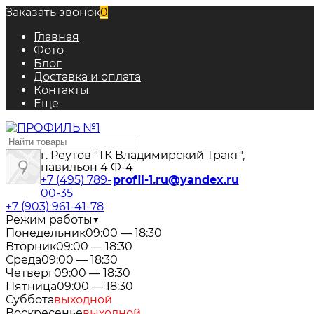
Заказать звонок
0
Главная
Фото
Блог
Доставка и оплата
Контакты
Еще
г. Реутов "ТК Владимирский Тракт",
павильон 4 Ф-4
+7 (495) 789-
profil-1.ru@yandex.ru
00-35
+7 (903) 961-41-78
Режим работы
▼
Понедельник
09:00 — 18:30
Вторник
09:00 — 18:30
Среда
09:00 — 18:30
Четверг
09:00 — 18:30
Пятница
09:00 — 18:30
Суббота
выходной
Воскресенье
выходной