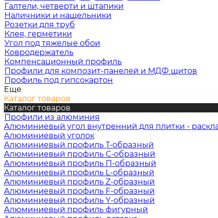
Галтели, четверти и штапики
Наличники и нащельники
Розетки для труб
Клея, герметики
Угол под тяжелые обои
Ковродержатель
Компенсационный профиль
Профили для композит-панелей и МДФ щитов
Профиль под гипсокартон
Еще
Каталог товаров
Каталог товаров
Профили из алюминия
Алюминиевый угол внутренний для плитки - раскл
Алюминиевый уголок
Алюминиевый профиль Т-образный
Алюминиевый профиль С-образный
Алюминиевый профиль П-образный
Алюминиевый профиль L-образный
Алюминиевый профиль Z-образный
Алюминиевый профиль F-образный
Алюминиевый профиль Y-образный
Алюминиевый профиль фигурный