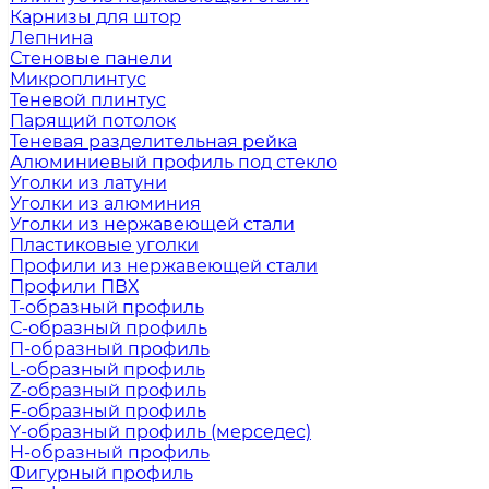
Карнизы для штор
Лепнина
Стеновые панели
Микроплинтус
Теневой плинтус
Парящий потолок
Теневая разделительная рейка
Алюминиевый профиль под стекло
Уголки из латуни
Уголки из алюминия
Уголки из нержавеющей стали
Пластиковые уголки
Профили из нержавеющей стали
Профили ПВХ
Т-образный профиль
С-образный профиль
П-образный профиль
L-образный профиль
Z-образный профиль
F-образный профиль
Y-образный профиль (мерседес)
H-образный профиль
Фигурный профиль