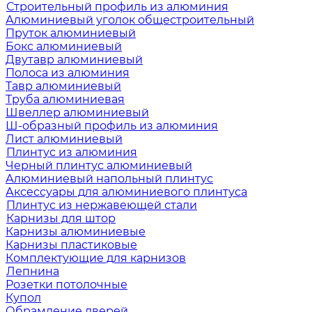
Строительный профиль из алюминия
Алюминиевый уголок общестроительный
Пруток алюминиевый
Бокс алюминиевый
Двутавр алюминиевый
Полоса из алюминия
Тавр алюминиевый
Труба алюминиевая
Швеллер алюминиевый
Ш-образный профиль из алюминия
Лист алюминиевый
Плинтус из алюминия
Черный плинтус алюминиевый
Алюминиевый напольный плинтус
Аксессуары для алюминиевого плинтуса
Плинтус из нержавеющей стали
Карнизы для штор
Карнизы алюминиевые
Карнизы пластиковые
Комплектующие для карнизов
Лепнина
Розетки потолочные
Купол
Обрамление дверей