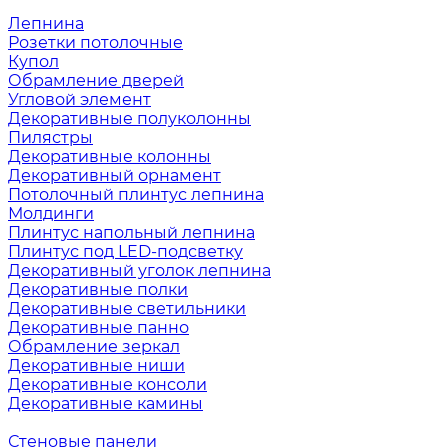
Лепнина
Розетки потолочные
Купол
Обрамление дверей
Угловой элемент
Декоративные полуколонны
Пилястры
Декоративные колонны
Декоративный орнамент
Потолочный плинтус лепнина
Молдинги
Плинтус напольный лепнина
Плинтус под LED-подсветку
Декоративный уголок лепнина
Декоративные полки
Декоративные светильники
Декоративные панно
Обрамление зеркал
Декоративные ниши
Декоративные консоли
Декоративные камины
Стеновые панели