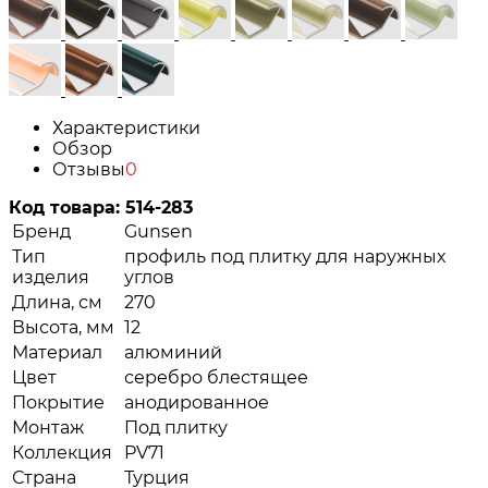
Характеристики
Обзор
Отзывы
0
Код товара:
514-283
Бренд
Gunsen
Тип
профиль под плитку для наружных
изделия
углов
Длина, см
270
Высота, мм
12
Материал
алюминий
Цвет
серебро блестящее
Покрытие
анодированное
Монтаж
Под плитку
Коллекция
PV71
Страна
Турция