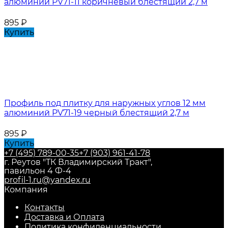
алюминий PV71-11 коричневый блестящий 2,7 м
895
₽
Купить
Профиль под плитку для наружных углов 12 мм
алюминий PV71-19 черный блестящий 2,7 м
895
₽
Купить
+7 (495) 789-00-35
+7 (903) 961-41-78
г. Реутов "ТК Владимирский Тракт",
павильон 4 Ф-4
profil-1.ru@yandex.ru
Компания
Контакты
Доставка и Оплата
Политика конфиденциальности