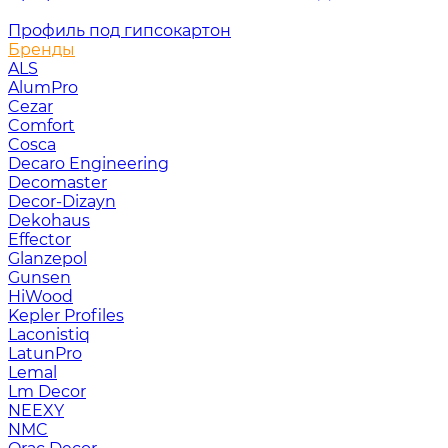
Профиль под гипсокартон
Бренды
ALS
AlumPro
Cezar
Comfort
Cosca
Decaro Engineering
Decomaster
Decor-Dizayn
Dekohaus
Effector
Glanzepol
Gunsen
HiWood
Kepler Profiles
Laconistiq
LatunPro
Lemal
Lm Decor
NEEXY
NMC