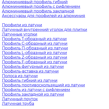
Алюминиевый профиль гибкий
Алюминиевый профиль с рифлением
Алюминиевый профиль закладной
Аксессуары для профилей из алюминия
Профили из латуни
Латунный внутренний уголок для плитки
Латунные уголки
Профиль Т-образный из латуни
Профиль С-образный из латуни
Профиль П-образный из латуни
Профиль L-образный из латуни
Профиль Z-образный из латуни
Профиль F-образный из латуни
Профиль фигурный из латуни
Профиль-вставка из латуни
Полоса из латуни
Профиль гибкий из латуни
Профиль противоскользящий из латуни
Профиль из латуни с рифлением
Профиль закладной из латуни
Латунный пруток
Латунная труба