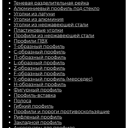
Теневая разделительная рейка
Алюминиевый профиль под стекло
Уголки из латуни
Уголки из алюминия
Уголки из нержавеющей стали
Пластиковые уголки
Профили из нержавеющей стали
Профили ПВХ
Т-образный профиль
С-образный профиль
П-образный профиль
L-образный профиль
Z-образный профиль
F-образный профиль
Y-образный профиль (мерседес)
H-образный профиль
Фигурный профиль
Профиль-вставка
Полоса
Гибкий профиль
Профили и пороги противоскользящие
Рифленый профиль
Закладной профиль
Аксессуары для профиля