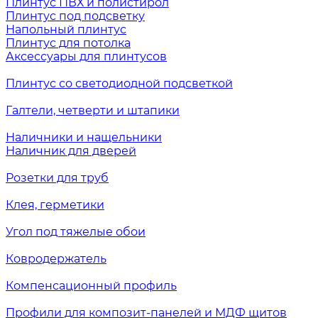
Плинтус ПВХ и полистирол
Плинтус под подсветку
Напольный плинтус
Плинтус для потолка
Аксессуары для плинтусов
Плинтус со светодиодной подсветкой
Галтели, четверти и штапики
Наличники и нащельники
Наличник для дверей
Розетки для труб
Клея, герметики
Угол под тяжелые обои
Ковродержатель
Компенсационный профиль
Профили для композит-панелей и МДФ щитов