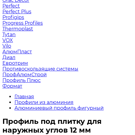
Orac Decor
Perfect
Perfect Plus
Profigips
Progress Profiles
Thermoplast
Tytan
VOX
Vilo
АлюмПласт
Диал
Евротрим
Противоскользящие системы
ПрофАлюмСтрой
Профиль Плюс
Формат
Главная
Профили из алюминия
Алюминиевый профиль фигурный
Профиль под плитку для
наружных углов 12 мм