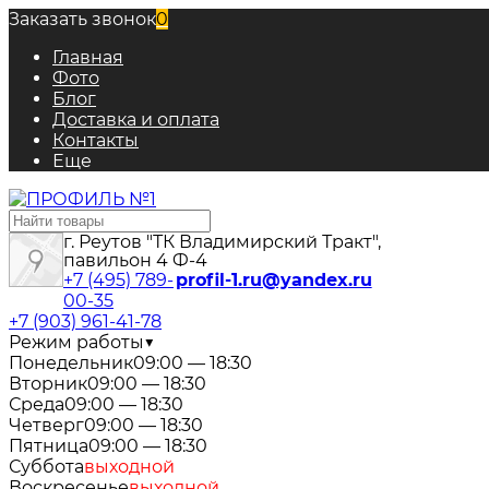
Заказать звонок
0
Главная
Фото
Блог
Доставка и оплата
Контакты
Еще
г. Реутов "ТК Владимирский Тракт",
павильон 4 Ф-4
+7 (495) 789-
profil-1.ru@yandex.ru
00-35
+7 (903) 961-41-78
Режим работы
▼
Понедельник
09:00 — 18:30
Вторник
09:00 — 18:30
Среда
09:00 — 18:30
Четверг
09:00 — 18:30
Пятница
09:00 — 18:30
Суббота
выходной
Воскресенье
выходной