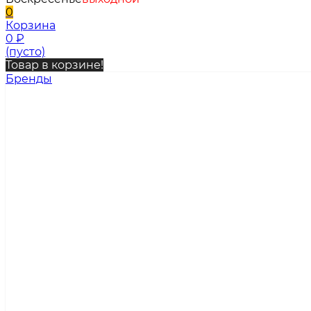
0
Корзина
0
₽
(пусто)
Товар в корзине!
Бренды