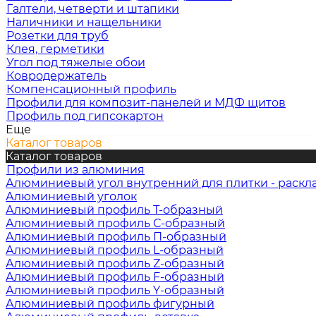
Галтели, четверти и штапики
Наличники и нащельники
Розетки для труб
Клея, герметики
Угол под тяжелые обои
Ковродержатель
Компенсационный профиль
Профили для композит-панелей и МДФ щитов
Профиль под гипсокартон
Еще
Каталог товаров
Каталог товаров
Профили из алюминия
Алюминиевый угол внутренний для плитки - раскл
Алюминиевый уголок
Алюминиевый профиль Т-образный
Алюминиевый профиль С-образный
Алюминиевый профиль П-образный
Алюминиевый профиль L-образный
Алюминиевый профиль Z-образный
Алюминиевый профиль F-образный
Алюминиевый профиль Y-образный
Алюминиевый профиль фигурный