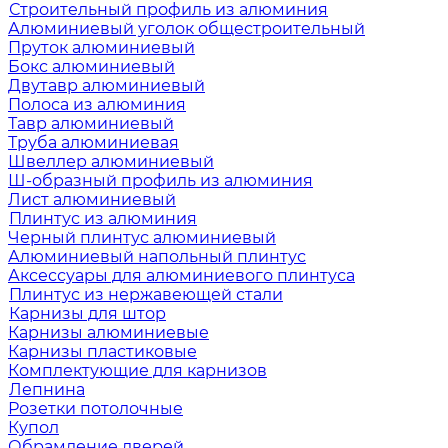
Строительный профиль из алюминия
Алюминиевый уголок общестроительный
Пруток алюминиевый
Бокс алюминиевый
Двутавр алюминиевый
Полоса из алюминия
Тавр алюминиевый
Труба алюминиевая
Швеллер алюминиевый
Ш-образный профиль из алюминия
Лист алюминиевый
Плинтус из алюминия
Черный плинтус алюминиевый
Алюминиевый напольный плинтус
Аксессуары для алюминиевого плинтуса
Плинтус из нержавеющей стали
Карнизы для штор
Карнизы алюминиевые
Карнизы пластиковые
Комплектующие для карнизов
Лепнина
Розетки потолочные
Купол
Обрамление дверей