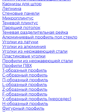
Карнизы для штор
Лепнина
Стеновые панели
Микроплинтус
Теневой плинтус
Парящий потолок
Теневая разделительная рейка
Алюминиевый профиль под стекло
Уголки из латуни
Уголки из алюминия
Уголки из нержавеющей стали
Пластиковые уголки
Профили из нержавеющей стали
Профили ПВХ
Т-образный профиль
С-образный профиль
П-образный профиль
L-образный профиль
Z-образный профиль
F-образный профиль
Y-образный профиль (мерседес)
H-образный профиль
Фигурный профиль