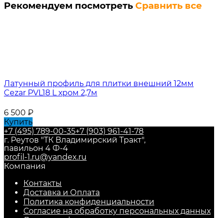
Рекомендуем посмотреть
Сравнить все
Латунный профиль для плитки внешний 12мм
Cezar PVL18 L хром 2,7м
6 500
₽
Купить
+7 (495) 789-00-35
+7 (903) 961-41-78
г. Реутов "ТК Владимирский Тракт",
павильон 4 Ф-4
profil-1.ru@yandex.ru
Компания
Контакты
Доставка и Оплата
Политика конфиденциальности
Согласие на обработку персональных данных