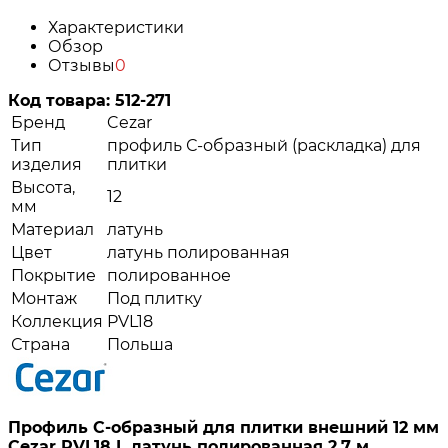
Характеристики
Обзор
Отзывы
0
Код товара:
512-271
Бренд
Cezar
Тип
профиль С-образный (раскладка) для
изделия
плитки
Высота,
12
мм
Материал
латунь
Цвет
латунь полированная
Покрытие
полированное
Монтаж
Под плитку
Коллекция
PVL18
Страна
Польша
Профиль С-образный для плитки внешний 12 мм
Cezar PVL18 L латунь полированная 2,7 м.