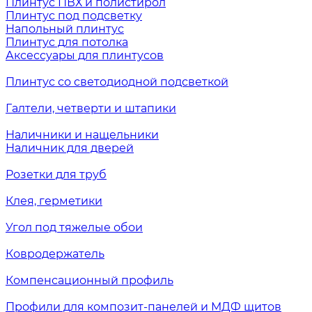
Плинтус ПВХ и полистирол
Плинтус под подсветку
Напольный плинтус
Плинтус для потолка
Аксессуары для плинтусов
Плинтус со светодиодной подсветкой
Галтели, четверти и штапики
Наличники и нащельники
Наличник для дверей
Розетки для труб
Клея, герметики
Угол под тяжелые обои
Ковродержатель
Компенсационный профиль
Профили для композит-панелей и МДФ щитов