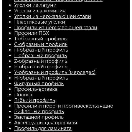
Уголки из латуни
Уголки из алюминия
Уголки из нержавеющей стали
Пластиковые уголки
Профили из нержавеющей стали
Профили ПВХ
Т-образный профиль
С-образный профиль
П-образный профиль
L-образный профиль
Z-образный профиль
F-образный профиль
Y-образный профиль (мерседес)
H-образный профиль
Фигурный профиль
Профиль-вставка
Полоса
Гибкий профиль
Профили и пороги противоскользящие
Рифленый профиль
Закладной профиль
Аксессуары для профиля
Профиль для ламината