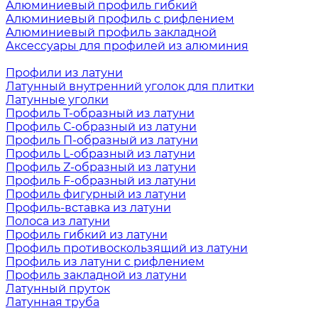
Алюминиевый профиль гибкий
Алюминиевый профиль с рифлением
Алюминиевый профиль закладной
Аксессуары для профилей из алюминия
Профили из латуни
Латунный внутренний уголок для плитки
Латунные уголки
Профиль Т-образный из латуни
Профиль С-образный из латуни
Профиль П-образный из латуни
Профиль L-образный из латуни
Профиль Z-образный из латуни
Профиль F-образный из латуни
Профиль фигурный из латуни
Профиль-вставка из латуни
Полоса из латуни
Профиль гибкий из латуни
Профиль противоскользящий из латуни
Профиль из латуни с рифлением
Профиль закладной из латуни
Латунный пруток
Латунная труба