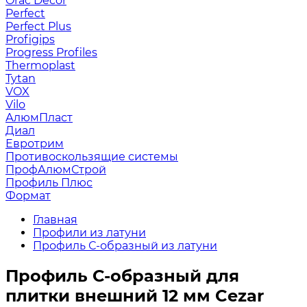
Orac Decor
Perfect
Perfect Plus
Profigips
Progress Profiles
Thermoplast
Tytan
VOX
Vilo
АлюмПласт
Диал
Евротрим
Противоскользящие системы
ПрофАлюмСтрой
Профиль Плюс
Формат
Главная
Профили из латуни
Профиль С-образный из латуни
Профиль С-образный для
плитки внешний 12 мм Cezar