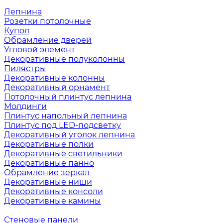
Лепнина
Розетки потолочные
Купол
Обрамление дверей
Угловой элемент
Декоративные полуколонны
Пилястры
Декоративные колонны
Декоративный орнамент
Потолочный плинтус лепнина
Молдинги
Плинтус напольный лепнина
Плинтус под LED-подсветку
Декоративный уголок лепнина
Декоративные полки
Декоративные светильники
Декоративные панно
Обрамление зеркал
Декоративные ниши
Декоративные консоли
Декоративные камины
Стеновые панели