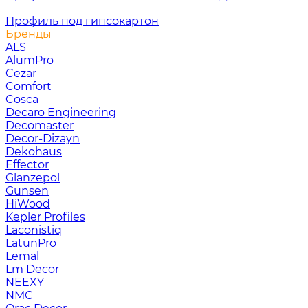
Профиль под гипсокартон
Бренды
ALS
AlumPro
Cezar
Comfort
Cosca
Decaro Engineering
Decomaster
Decor-Dizayn
Dekohaus
Effector
Glanzepol
Gunsen
HiWood
Kepler Profiles
Laconistiq
LatunPro
Lemal
Lm Decor
NEEXY
NMC