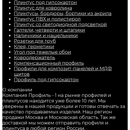
Плинтус под гипсокартон
Плинтус для ковролина
Плинтусы, бордюры, бортики из акрила
Плинтус ПВХ и полистирол
Плинтус со светодиодной подсветкой
Галтели, четверти и штапики
Наличники и нащельники
Розетки для труб
Клея, герметики
Угол под тяжелые обои
Ковродержатель
Компенсационный профиль
Профили для композит-панелей и МДФ
щитов
Профиль под гипсокартон
О компании
Компания Профиль - 1 на рынке профилей и
плинтусов находится уже более 10 лет. Мы
уверены в нашей продукции и готовы отвечать за
качество продаваемых изделий. Наш регион
продажи Москва и Московская область. Так же
доставкой мы можем отправить профиля и
плинтуса в любой регион России.