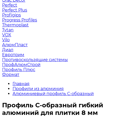
Orac Decor
Perfect
Perfect Plus
Profigips
Progress Profiles
Thermoplast
Tytan
VOX
Vilo
АлюмПласт
Диал
Евротрим
Противоскользящие системы
ПрофАлюмСтрой
Профиль Плюс
Формат
Главная
Профили из алюминия
Алюминиевый профиль С-образный
Профиль С-образный гибкий
алюминий для плитки 8 мм