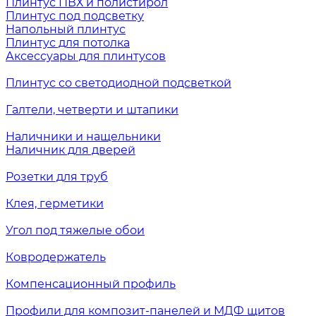
Плинтус ПВХ и полистирол
Плинтус под подсветку
Напольный плинтус
Плинтус для потолка
Аксессуары для плинтусов
Плинтус со светодиодной подсветкой
Галтели, четверти и штапики
Наличники и нащельники
Наличник для дверей
Розетки для труб
Клея, герметики
Угол под тяжелые обои
Ковродержатель
Компенсационный профиль
Профили для композит-панелей и МДФ щитов