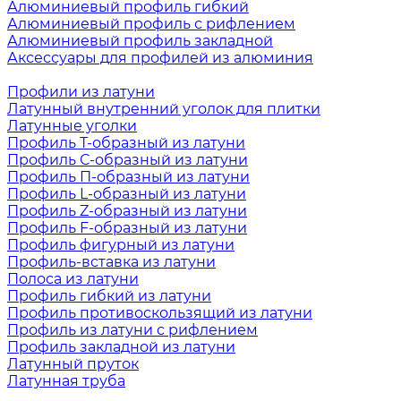
Алюминиевый профиль гибкий
Алюминиевый профиль с рифлением
Алюминиевый профиль закладной
Аксессуары для профилей из алюминия
Профили из латуни
Латунный внутренний уголок для плитки
Латунные уголки
Профиль Т-образный из латуни
Профиль С-образный из латуни
Профиль П-образный из латуни
Профиль L-образный из латуни
Профиль Z-образный из латуни
Профиль F-образный из латуни
Профиль фигурный из латуни
Профиль-вставка из латуни
Полоса из латуни
Профиль гибкий из латуни
Профиль противоскользящий из латуни
Профиль из латуни с рифлением
Профиль закладной из латуни
Латунный пруток
Латунная труба