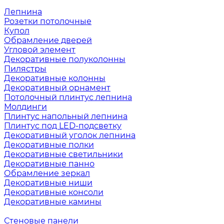
Лепнина
Розетки потолочные
Купол
Обрамление дверей
Угловой элемент
Декоративные полуколонны
Пилястры
Декоративные колонны
Декоративный орнамент
Потолочный плинтус лепнина
Молдинги
Плинтус напольный лепнина
Плинтус под LED-подсветку
Декоративный уголок лепнина
Декоративные полки
Декоративные светильники
Декоративные панно
Обрамление зеркал
Декоративные ниши
Декоративные консоли
Декоративные камины
Стеновые панели