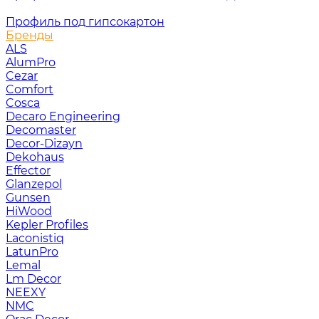
Профиль под гипсокартон
Бренды
ALS
AlumPro
Cezar
Comfort
Cosca
Decaro Engineering
Decomaster
Decor-Dizayn
Dekohaus
Effector
Glanzepol
Gunsen
HiWood
Kepler Profiles
Laconistiq
LatunPro
Lemal
Lm Decor
NEEXY
NMC