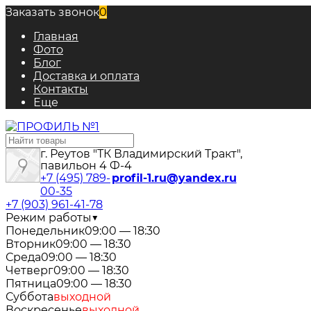
Заказать звонок
0
Главная
Фото
Блог
Доставка и оплата
Контакты
Еще
г. Реутов "ТК Владимирский Тракт",
павильон 4 Ф-4
+7 (495) 789-
profil-1.ru@yandex.ru
00-35
+7 (903) 961-41-78
Режим работы
▼
Понедельник
09:00 — 18:30
Вторник
09:00 — 18:30
Среда
09:00 — 18:30
Четверг
09:00 — 18:30
Пятница
09:00 — 18:30
Суббота
выходной
Воскресенье
выходной