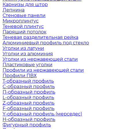
Карнизы для штор
Лепнина
Стеновые панели
Микроплинтус
Теневой плинтус
Парящий потолок
Теневая разделительная рейка
Алюминиевый профиль под стекло
Уголки из латуни
Уголки из алюминия
Уголки из нержавеющей стали
Пластиковые уголки
Профили из нержавеющей стали
Профили ПВХ
Т-образный профиль
С-образный профиль
П-образный профиль
L-образный профиль
Z-образный профиль
F-образный профиль
Y-образный профиль (мерседес)
H-образный профиль
Фигурный профиль