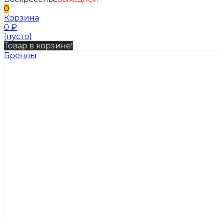
0
Корзина
0
₽
(пусто)
Товар в корзине!
Бренды