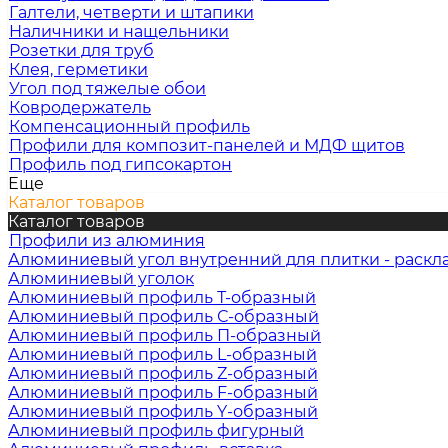
Галтели, четверти и штапики
Наличники и нащельники
Розетки для труб
Клея, герметики
Угол под тяжелые обои
Ковродержатель
Компенсационный профиль
Профили для композит-панелей и МДФ щитов
Профиль под гипсокартон
Еще
Каталог товаров
Каталог товаров
Профили из алюминия
Алюминиевый угол внутренний для плитки - раскл
Алюминиевый уголок
Алюминиевый профиль Т-образный
Алюминиевый профиль С-образный
Алюминиевый профиль П-образный
Алюминиевый профиль L-образный
Алюминиевый профиль Z-образный
Алюминиевый профиль F-образный
Алюминиевый профиль Y-образный
Алюминиевый профиль фигурный