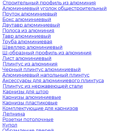
Строительный профиль из алюминия
Алюминиевый уголок общестроительный
Пруток алюминиевый
Бокс алюминиевый
Двутавр алюминиевый
Полоса из алюминия
Тавр алюминиевый
Труба алюминиевая
Швеллер алюминиевый
Ш-образный профиль из алюминия
Лист алюминиевый
Плинтус из алюминия
Черный плинтус алюминиевый
Алюминиевый напольный плинтус
Аксессуары для алюминиевого плинтуса
Плинтус из нержавеющей стали
Карнизы для штор
Карнизы алюминиевые
Карнизы пластиковые
Комплектующие для карнизов
Лепнина
Розетки потолочные
Купол
Обрамление дверей