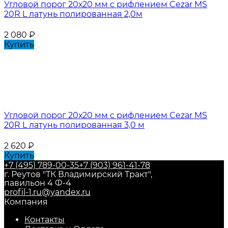
Угловой порог 20х20 мм с рифлением Cezar MS
20R L латунь полированная 2,0м
2 080
₽
Купить
Угловой порог 20х20 мм с рифлением Cezar MS
20R L латунь полированная 3,0 м
2 620
₽
Купить
+7 (495) 789-00-35
+7 (903) 961-41-78
г. Реутов "ТК Владимирский Тракт",
павильон 4 Ф-4
profil-1.ru@yandex.ru
Компания
Контакты