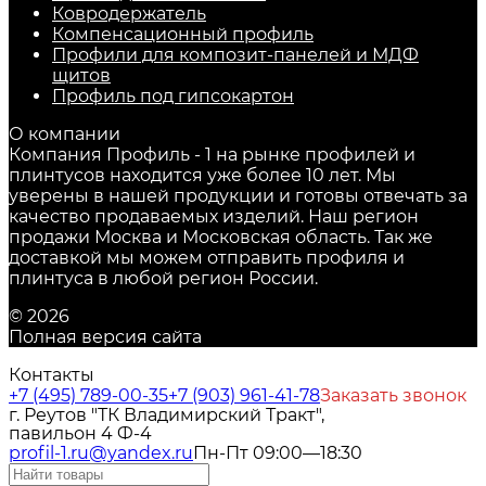
Ковродержатель
Компенсационный профиль
Профили для композит-панелей и МДФ
щитов
Профиль под гипсокартон
О компании
Компания Профиль - 1 на рынке профилей и
плинтусов находится уже более 10 лет. Мы
уверены в нашей продукции и готовы отвечать за
качество продаваемых изделий. Наш регион
продажи Москва и Московская область. Так же
доставкой мы можем отправить профиля и
плинтуса в любой регион России.
© 2026
Полная версия сайта
Контакты
+7 (495) 789-00-35
+7 (903) 961-41-78
Заказать звонок
г. Реутов "ТК Владимирский Тракт",
павильон 4 Ф-4
profil-1.ru@yandex.ru
Пн-Пт 09:00—18:30