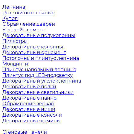
Лепнина
Розетки потолочные
Купол
Обрамление дверей
Угловой элемент
Декоративные полуколонны
Пилястры
Декоративные колонны
Декоративный орнамент
Потолочный плинтус лепнина
Молдинги
Плинтус напольный лепнина
Плинтус под LED-подсветку
Декоративный уголок лепнина
Декоративные полки
Декоративные светильники
Декоративные панно
Обрамление зеркал
Декоративные ниши
Декоративные консоли
Декоративные камины
Стеновые панели