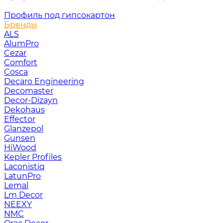
Профиль под гипсокартон
Бренды
ALS
AlumPro
Cezar
Comfort
Cosca
Decaro Engineering
Decomaster
Decor-Dizayn
Dekohaus
Effector
Glanzepol
Gunsen
HiWood
Kepler Profiles
Laconistiq
LatunPro
Lemal
Lm Decor
NEEXY
NMC