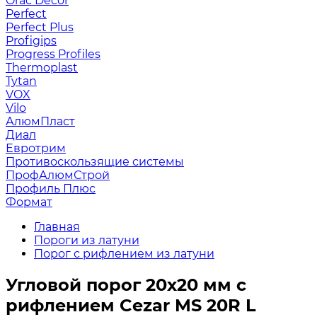
Orac Decor
Perfect
Perfect Plus
Profigips
Progress Profiles
Thermoplast
Tytan
VOX
Vilo
АлюмПласт
Диал
Евротрим
Противоскользящие системы
ПрофАлюмСтрой
Профиль Плюс
Формат
Главная
Пороги из латуни
Порог с рифлением из латуни
Угловой порог 20х20 мм с
рифлением Cezar MS 20R L