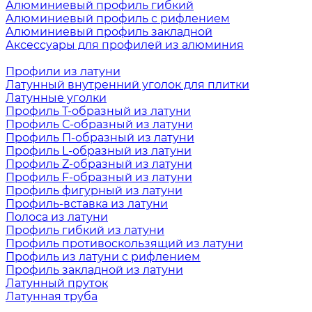
Алюминиевый профиль гибкий
Алюминиевый профиль с рифлением
Алюминиевый профиль закладной
Аксессуары для профилей из алюминия
Профили из латуни
Латунный внутренний уголок для плитки
Латунные уголки
Профиль Т-образный из латуни
Профиль С-образный из латуни
Профиль П-образный из латуни
Профиль L-образный из латуни
Профиль Z-образный из латуни
Профиль F-образный из латуни
Профиль фигурный из латуни
Профиль-вставка из латуни
Полоса из латуни
Профиль гибкий из латуни
Профиль противоскользящий из латуни
Профиль из латуни с рифлением
Профиль закладной из латуни
Латунный пруток
Латунная труба