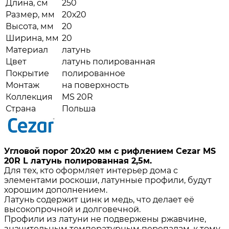
Длина, см
250
Размер, мм
20х20
Высота, мм
20
Ширина, мм
20
Материал
латунь
Цвет
латунь полированная
Покрытие
полированное
Монтаж
на поверхность
Коллекция
MS 20R
Страна
Польша
Угловой порог 20х20 мм с рифлением Cezar MS
20R L латунь полированная 2,5м.
Для тех, кто оформляет интерьер дома с
элементами роскоши, латунные профили, будут
хорошим дополнением.
Латунь содержит цинк и медь, что делает её
высокопрочной и долговечной.
Профили из латуни не подвержены ржавчине,
значительным температурным перепадам, к тому