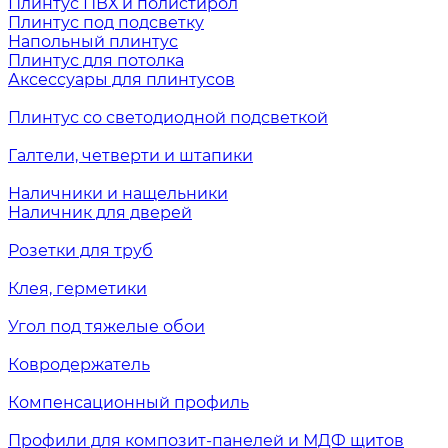
Плинтус ПВХ и полистирол
Плинтус под подсветку
Напольный плинтус
Плинтус для потолка
Аксессуары для плинтусов
Плинтус со светодиодной подсветкой
Галтели, четверти и штапики
Наличники и нащельники
Наличник для дверей
Розетки для труб
Клея, герметики
Угол под тяжелые обои
Ковродержатель
Компенсационный профиль
Профили для композит-панелей и МДФ щитов