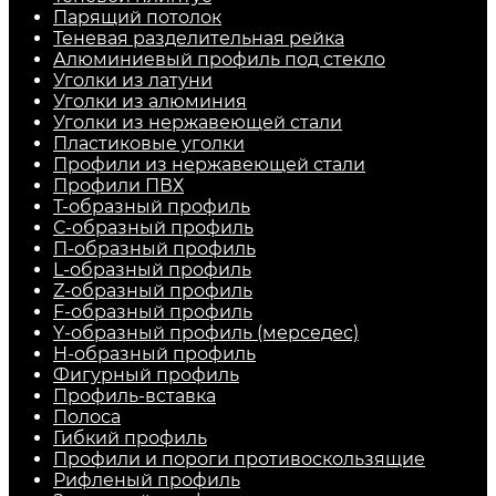
Парящий потолок
Теневая разделительная рейка
Алюминиевый профиль под стекло
Уголки из латуни
Уголки из алюминия
Уголки из нержавеющей стали
Пластиковые уголки
Профили из нержавеющей стали
Профили ПВХ
Т-образный профиль
С-образный профиль
П-образный профиль
L-образный профиль
Z-образный профиль
F-образный профиль
Y-образный профиль (мерседес)
H-образный профиль
Фигурный профиль
Профиль-вставка
Полоса
Гибкий профиль
Профили и пороги противоскользящие
Рифленый профиль