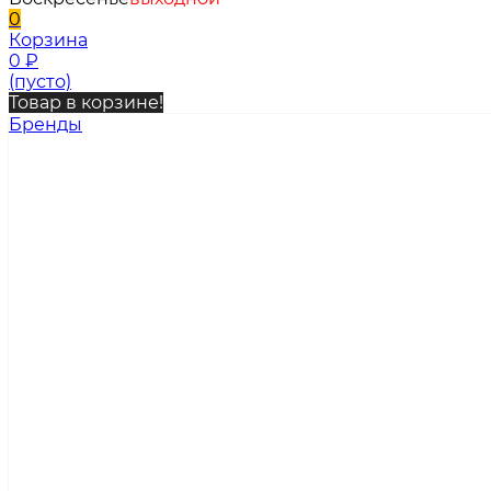
0
Корзина
0
₽
(пусто)
Товар в корзине!
Бренды