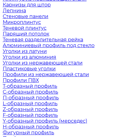
Карнизы для штор
Лепнина
Стеновые панели
Микроплинтус
Теневой плинтус
Парящий потолок
Теневая разделительная рейка
Алюминиевый профиль под стекло
Уголки из латуни
Уголки из алюминия
Уголки из нержавеющей стали
Пластиковые уголки
Профили из нержавеющей стали
Профили ПВХ
Т-образный профиль
С-образный профиль
П-образный профиль
L-образный профиль
Z-образный профиль
F-образный профиль
Y-образный профиль (мерседес)
H-образный профиль
Фигурный профиль