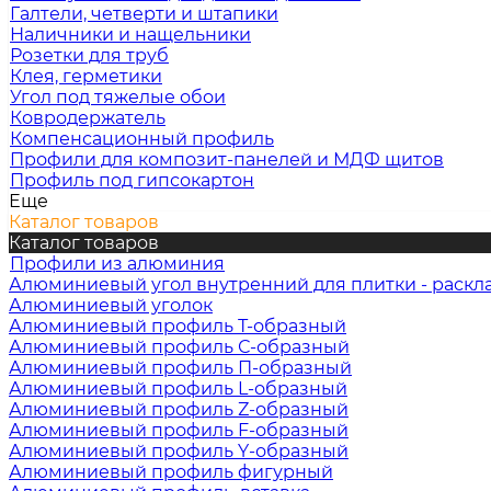
Галтели, четверти и штапики
Наличники и нащельники
Розетки для труб
Клея, герметики
Угол под тяжелые обои
Ковродержатель
Компенсационный профиль
Профили для композит-панелей и МДФ щитов
Профиль под гипсокартон
Еще
Каталог товаров
Каталог товаров
Профили из алюминия
Алюминиевый угол внутренний для плитки - раскл
Алюминиевый уголок
Алюминиевый профиль Т-образный
Алюминиевый профиль С-образный
Алюминиевый профиль П-образный
Алюминиевый профиль L-образный
Алюминиевый профиль Z-образный
Алюминиевый профиль F-образный
Алюминиевый профиль Y-образный
Алюминиевый профиль фигурный