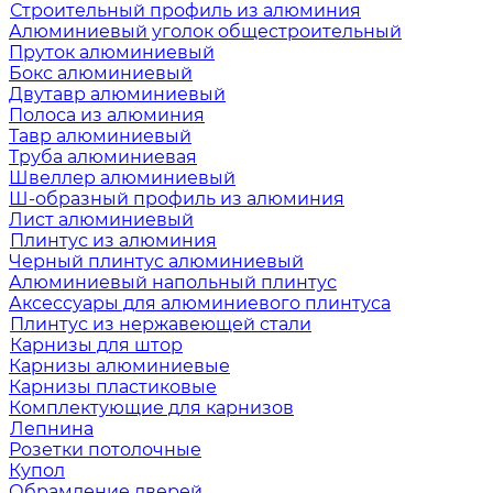
Строительный профиль из алюминия
Алюминиевый уголок общестроительный
Пруток алюминиевый
Бокс алюминиевый
Двутавр алюминиевый
Полоса из алюминия
Тавр алюминиевый
Труба алюминиевая
Швеллер алюминиевый
Ш-образный профиль из алюминия
Лист алюминиевый
Плинтус из алюминия
Черный плинтус алюминиевый
Алюминиевый напольный плинтус
Аксессуары для алюминиевого плинтуса
Плинтус из нержавеющей стали
Карнизы для штор
Карнизы алюминиевые
Карнизы пластиковые
Комплектующие для карнизов
Лепнина
Розетки потолочные
Купол
Обрамление дверей