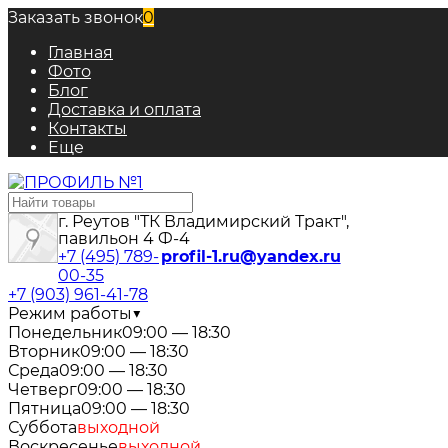
Заказать звонок
0
Главная
Фото
Блог
Доставка и оплата
Контакты
Еще
г. Реутов "ТК Владимирский Тракт",
павильон 4 Ф-4
+7 (495) 789-
profil-1.ru@yandex.ru
00-35
+7 (903) 961-41-78
Режим работы
▼
Понедельник
09:00 — 18:30
Вторник
09:00 — 18:30
Среда
09:00 — 18:30
Четверг
09:00 — 18:30
Пятница
09:00 — 18:30
Суббота
выходной
Воскресенье
выходной