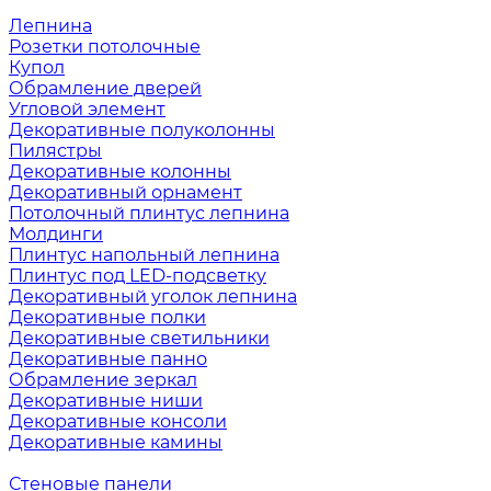
Лепнина
Розетки потолочные
Купол
Обрамление дверей
Угловой элемент
Декоративные полуколонны
Пилястры
Декоративные колонны
Декоративный орнамент
Потолочный плинтус лепнина
Молдинги
Плинтус напольный лепнина
Плинтус под LED-подсветку
Декоративный уголок лепнина
Декоративные полки
Декоративные светильники
Декоративные панно
Обрамление зеркал
Декоративные ниши
Декоративные консоли
Декоративные камины
Стеновые панели