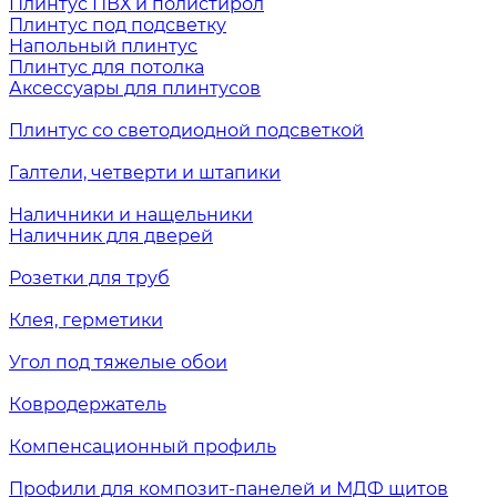
Плинтус ПВХ и полистирол
Плинтус под подсветку
Напольный плинтус
Плинтус для потолка
Аксессуары для плинтусов
Плинтус со светодиодной подсветкой
Галтели, четверти и штапики
Наличники и нащельники
Наличник для дверей
Розетки для труб
Клея, герметики
Угол под тяжелые обои
Ковродержатель
Компенсационный профиль
Профили для композит-панелей и МДФ щитов