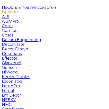
Профиль под гипсокартон
Бренды
ALS
AlumPro
Cezar
Comfort
Cosca
Decaro Engineering
Decomaster
Decor-Dizayn
Dekohaus
Effector
Glanzepol
Gunsen
HiWood
Kepler Profiles
Laconistiq
LatunPro
Lemal
Lm Decor
NEEXY
NMC