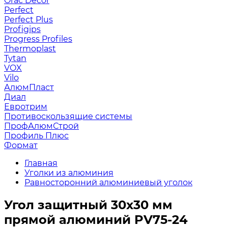
Orac Decor
Perfect
Perfect Plus
Profigips
Progress Profiles
Thermoplast
Tytan
VOX
Vilo
АлюмПласт
Диал
Евротрим
Противоскользящие системы
ПрофАлюмСтрой
Профиль Плюс
Формат
Главная
Уголки из алюминия
Равносторонний алюминиевый уголок
Угол защитный 30х30 мм
прямой алюминий PV75-24