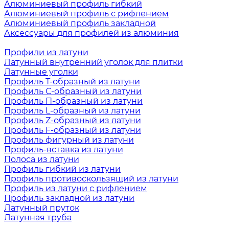
Алюминиевый профиль гибкий
Алюминиевый профиль с рифлением
Алюминиевый профиль закладной
Аксессуары для профилей из алюминия
Профили из латуни
Латунный внутренний уголок для плитки
Латунные уголки
Профиль Т-образный из латуни
Профиль С-образный из латуни
Профиль П-образный из латуни
Профиль L-образный из латуни
Профиль Z-образный из латуни
Профиль F-образный из латуни
Профиль фигурный из латуни
Профиль-вставка из латуни
Полоса из латуни
Профиль гибкий из латуни
Профиль противоскользящий из латуни
Профиль из латуни с рифлением
Профиль закладной из латуни
Латунный пруток
Латунная труба