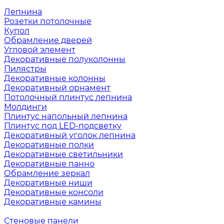
Лепнина
Розетки потолочные
Купол
Обрамление дверей
Угловой элемент
Декоративные полуколонны
Пилястры
Декоративные колонны
Декоративный орнамент
Потолочный плинтус лепнина
Молдинги
Плинтус напольный лепнина
Плинтус под LED-подсветку
Декоративный уголок лепнина
Декоративные полки
Декоративные светильники
Декоративные панно
Обрамление зеркал
Декоративные ниши
Декоративные консоли
Декоративные камины
Стеновые панели