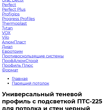
Orac Decor
Perfect
Perfect Plus
Profigips
Progress Profiles
Thermoplast
Tytan
VOX
Vilo
АлюмПласт
Диал
Евротрим
Противоскользящие системы
ПрофАлюмСтрой
Профиль Плюс
Формат
Главная
Парящий потолок
Универсальный теневой
профиль с подсветкой ПТС-225
для потолка и стен черный