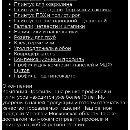
Плинтус для ковролина
Плинтусы, бордюры, бортики из акрила
Плинтус ПВХ и полистирол
Плинтус со светодиодной подсветкой
Галтели, четверти и штапики
Наличники и нащельники
Розетки для труб
Клея, герметики
Угол под тяжелые обои
Ковродержатель
Компенсационный профиль
Профили для композит-панелей и МДФ
щитов
Профиль под гипсокартон
О компании
Компания Профиль - 1 на рынке профилей и
плинтусов находится уже более 10 лет. Мы
уверены в нашей продукции и готовы отвечать за
качество продаваемых изделий. Наш регион
продажи Москва и Московская область. Так же
доставкой мы можем отправить профиля и
плинтуса в любой регион России.