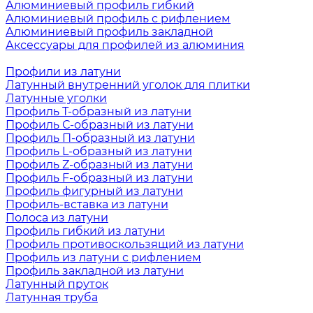
Алюминиевый профиль гибкий
Алюминиевый профиль с рифлением
Алюминиевый профиль закладной
Аксессуары для профилей из алюминия
Профили из латуни
Латунный внутренний уголок для плитки
Латунные уголки
Профиль Т-образный из латуни
Профиль С-образный из латуни
Профиль П-образный из латуни
Профиль L-образный из латуни
Профиль Z-образный из латуни
Профиль F-образный из латуни
Профиль фигурный из латуни
Профиль-вставка из латуни
Полоса из латуни
Профиль гибкий из латуни
Профиль противоскользящий из латуни
Профиль из латуни с рифлением
Профиль закладной из латуни
Латунный пруток
Латунная труба