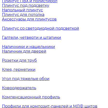
Плинтус ПВХ и полистирол
Плинтус под подсветку
Напольный плинтус
Плинтус для потолка
Аксессуары для плинтусов
Плинтус со светодиодной подсветкой
Галтели, четверти и штапики
Наличники и нащельники
Наличник для дверей
Розетки для труб
Клея, герметики
Угол под тяжелые обои
Ковродержатель
Компенсационный профиль
Профили для композит-панелей и МДФ щитов