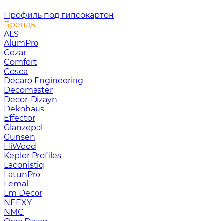
Профиль под гипсокартон
Бренды
ALS
AlumPro
Cezar
Comfort
Cosca
Decaro Engineering
Decomaster
Decor-Dizayn
Dekohaus
Effector
Glanzepol
Gunsen
HiWood
Kepler Profiles
Laconistiq
LatunPro
Lemal
Lm Decor
NEEXY
NMC