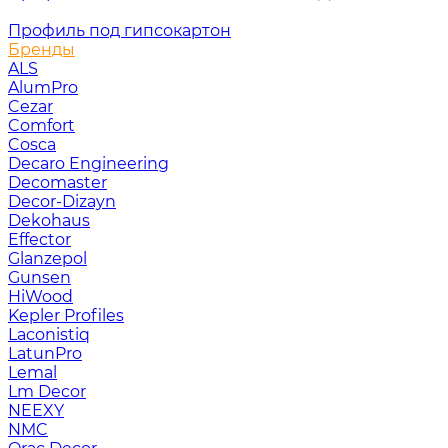
Профиль под гипсокартон
Бренды
ALS
AlumPro
Cezar
Comfort
Cosca
Decaro Engineering
Decomaster
Decor-Dizayn
Dekohaus
Effector
Glanzepol
Gunsen
HiWood
Kepler Profiles
Laconistiq
LatunPro
Lemal
Lm Decor
NEEXY
NMC