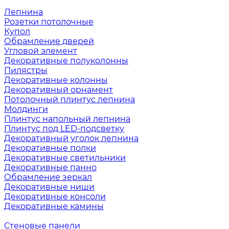
Лепнина
Розетки потолочные
Купол
Обрамление дверей
Угловой элемент
Декоративные полуколонны
Пилястры
Декоративные колонны
Декоративный орнамент
Потолочный плинтус лепнина
Молдинги
Плинтус напольный лепнина
Плинтус под LED-подсветку
Декоративный уголок лепнина
Декоративные полки
Декоративные светильники
Декоративные панно
Обрамление зеркал
Декоративные ниши
Декоративные консоли
Декоративные камины
Стеновые панели