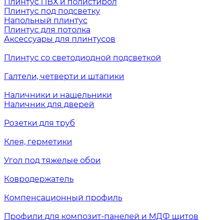
Плинтус ПВХ и полистирол
Плинтус под подсветку
Напольный плинтус
Плинтус для потолка
Аксессуары для плинтусов
Плинтус со светодиодной подсветкой
Галтели, четверти и штапики
Наличники и нащельники
Наличник для дверей
Розетки для труб
Клея, герметики
Угол под тяжелые обои
Ковродержатель
Компенсационный профиль
Профили для композит-панелей и МДФ щитов