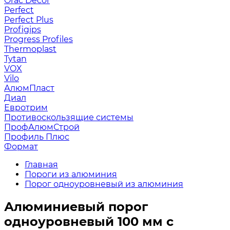
Orac Decor
Perfect
Perfect Plus
Profigips
Progress Profiles
Thermoplast
Tytan
VOX
Vilo
АлюмПласт
Диал
Евротрим
Противоскользящие системы
ПрофАлюмСтрой
Профиль Плюс
Формат
Главная
Пороги из алюминия
Порог одноуровневый из алюминия
Алюминиевый порог
одноуровневый 100 мм с