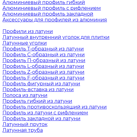
Алюминиевый профиль гибкий
Алюминиевый профиль с рифлением
Алюминиевый профиль закладной
Аксессуары для профилей из алюминия
Профили из латуни
Латунный внутренний уголок для плитки
Латунные уголки
Профиль Т-образный из латуни
Профиль С-образный из латуни
Профиль П-образный из латуни
Профиль L-образный из латуни
Профиль Z-образный из латуни
Профиль F-образный из латуни
Профиль фигурный из латуни
Профиль-вставка из латуни
Полоса из латуни
Профиль гибкий из латуни
Профиль противоскользящий из латуни
Профиль из латуни с рифлением
Профиль закладной из латуни
Латунный пруток
Латунная труба