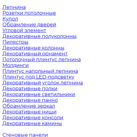
Лепнина
Розетки потолочные
Купол
Обрамление дверей
Угловой элемент
Декоративные полуколонны
Пилястры
Декоративные колонны
Декоративный орнамент
Потолочный плинтус лепнина
Молдинги
Плинтус напольный лепнина
Плинтус под LED-подсветку
Декоративный уголок лепнина
Декоративные полки
Декоративные светильники
Декоративные панно
Обрамление зеркал
Декоративные ниши
Декоративные консоли
Декоративные камины
Стеновые панели