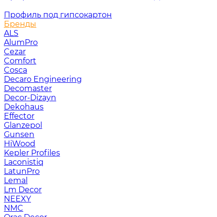
Профиль под гипсокартон
Бренды
ALS
AlumPro
Cezar
Comfort
Cosca
Decaro Engineering
Decomaster
Decor-Dizayn
Dekohaus
Effector
Glanzepol
Gunsen
HiWood
Kepler Profiles
Laconistiq
LatunPro
Lemal
Lm Decor
NEEXY
NMC