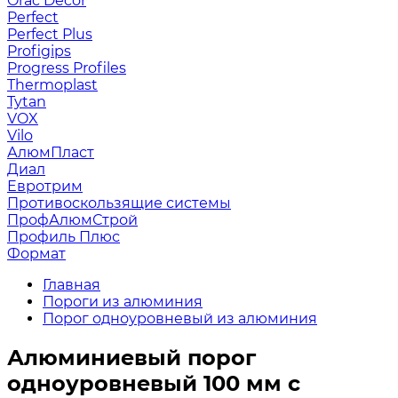
Orac Decor
Perfect
Perfect Plus
Profigips
Progress Profiles
Thermoplast
Tytan
VOX
Vilo
АлюмПласт
Диал
Евротрим
Противоскользящие системы
ПрофАлюмСтрой
Профиль Плюс
Формат
Главная
Пороги из алюминия
Порог одноуровневый из алюминия
Алюминиевый порог
одноуровневый 100 мм с