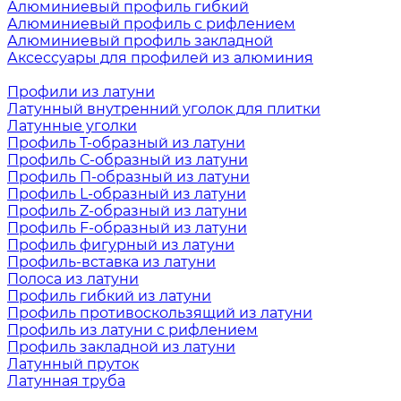
Алюминиевый профиль гибкий
Алюминиевый профиль с рифлением
Алюминиевый профиль закладной
Аксессуары для профилей из алюминия
Профили из латуни
Латунный внутренний уголок для плитки
Латунные уголки
Профиль Т-образный из латуни
Профиль С-образный из латуни
Профиль П-образный из латуни
Профиль L-образный из латуни
Профиль Z-образный из латуни
Профиль F-образный из латуни
Профиль фигурный из латуни
Профиль-вставка из латуни
Полоса из латуни
Профиль гибкий из латуни
Профиль противоскользящий из латуни
Профиль из латуни с рифлением
Профиль закладной из латуни
Латунный пруток
Латунная труба