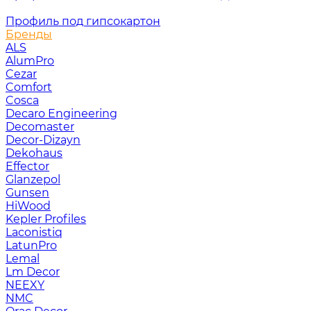
Профиль под гипсокартон
Бренды
ALS
AlumPro
Cezar
Comfort
Cosca
Decaro Engineering
Decomaster
Decor-Dizayn
Dekohaus
Effector
Glanzepol
Gunsen
HiWood
Kepler Profiles
Laconistiq
LatunPro
Lemal
Lm Decor
NEEXY
NMC