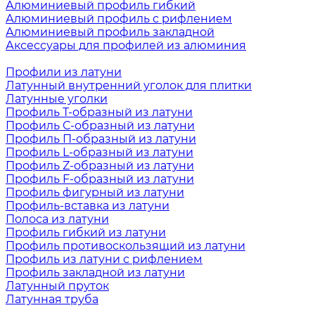
Алюминиевый профиль гибкий
Алюминиевый профиль с рифлением
Алюминиевый профиль закладной
Аксессуары для профилей из алюминия
Профили из латуни
Латунный внутренний уголок для плитки
Латунные уголки
Профиль Т-образный из латуни
Профиль С-образный из латуни
Профиль П-образный из латуни
Профиль L-образный из латуни
Профиль Z-образный из латуни
Профиль F-образный из латуни
Профиль фигурный из латуни
Профиль-вставка из латуни
Полоса из латуни
Профиль гибкий из латуни
Профиль противоскользящий из латуни
Профиль из латуни с рифлением
Профиль закладной из латуни
Латунный пруток
Латунная труба