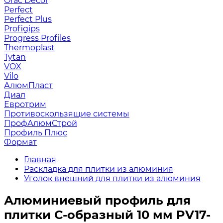
Orac Decor
Perfect
Perfect Plus
Profigips
Progress Profiles
Thermoplast
Tytan
VOX
Vilo
АлюмПласт
Диал
Евротрим
Противоскользящие системы
ПрофАлюмСтрой
Профиль Плюс
Формат
Главная
Раскладка для плитки из алюминия
Уголок внешний для плитки из алюминия
Алюминиевый профиль для
плитки С-образный 10 мм PV17-