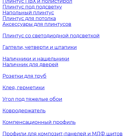
Плинтус ПВХ и полистирол
Плинтус под подсветку
Напольный плинтус
Плинтус для потолка
Аксессуары для плинтусов
Плинтус со светодиодной подсветкой
Галтели, четверти и штапики
Наличники и нащельники
Наличник для дверей
Розетки для труб
Клея, герметики
Угол под тяжелые обои
Ковродержатель
Компенсационный профиль
Профили для композит-панелей и МДФ щитов