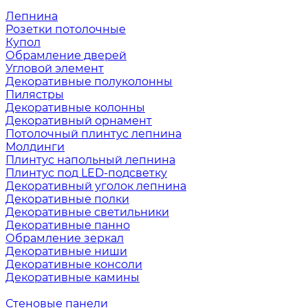
Лепнина
Розетки потолочные
Купол
Обрамление дверей
Угловой элемент
Декоративные полуколонны
Пилястры
Декоративные колонны
Декоративный орнамент
Потолочный плинтус лепнина
Молдинги
Плинтус напольный лепнина
Плинтус под LED-подсветку
Декоративный уголок лепнина
Декоративные полки
Декоративные светильники
Декоративные панно
Обрамление зеркал
Декоративные ниши
Декоративные консоли
Декоративные камины
Стеновые панели