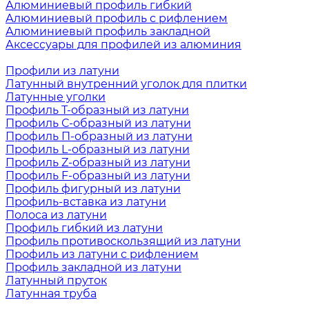
Алюминиевый профиль гибкий
Алюминиевый профиль с рифлением
Алюминиевый профиль закладной
Аксессуары для профилей из алюминия
Профили из латуни
Латунный внутренний уголок для плитки
Латунные уголки
Профиль Т-образный из латуни
Профиль С-образный из латуни
Профиль П-образный из латуни
Профиль L-образный из латуни
Профиль Z-образный из латуни
Профиль F-образный из латуни
Профиль фигурный из латуни
Профиль-вставка из латуни
Полоса из латуни
Профиль гибкий из латуни
Профиль противоскользящий из латуни
Профиль из латуни с рифлением
Профиль закладной из латуни
Латунный пруток
Латунная труба