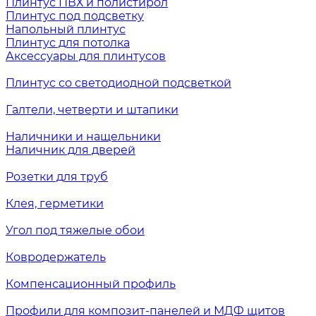
Плинтус ПВХ и полистирол
Плинтус под подсветку
Напольный плинтус
Плинтус для потолка
Аксессуары для плинтусов
Плинтус со светодиодной подсветкой
Галтели, четверти и штапики
Наличники и нащельники
Наличник для дверей
Розетки для труб
Клея, герметики
Угол под тяжелые обои
Ковродержатель
Компенсационный профиль
Профили для композит-панелей и МДФ щитов