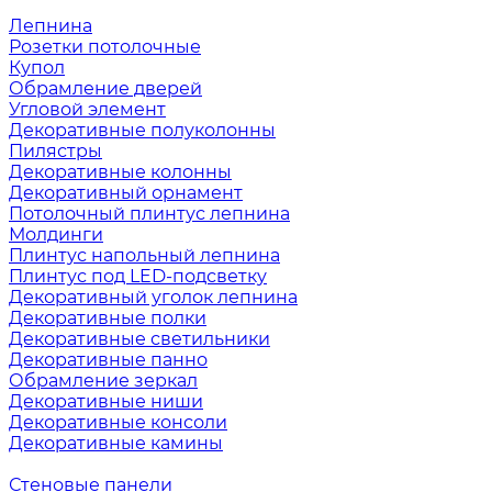
Лепнина
Розетки потолочные
Купол
Обрамление дверей
Угловой элемент
Декоративные полуколонны
Пилястры
Декоративные колонны
Декоративный орнамент
Потолочный плинтус лепнина
Молдинги
Плинтус напольный лепнина
Плинтус под LED-подсветку
Декоративный уголок лепнина
Декоративные полки
Декоративные светильники
Декоративные панно
Обрамление зеркал
Декоративные ниши
Декоративные консоли
Декоративные камины
Стеновые панели