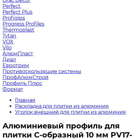
Orac Decor
Perfect
Perfect Plus
Profigips
Progress Profiles
Thermoplast
Tytan
VOX
Vilo
АлюмПласт
Диал
Евротрим
Противоскользящие системы
ПрофАлюмСтрой
Профиль Плюс
Формат
Главная
Раскладка для плитки из алюминия
Уголок внешний для плитки из алюминия
Алюминиевый профиль для
плитки С-образный 10 мм PV17-