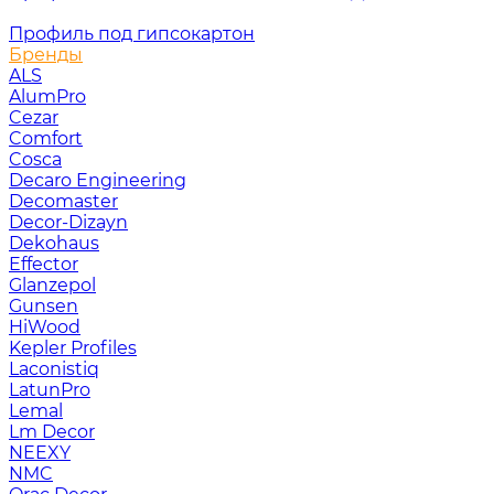
Профиль под гипсокартон
Бренды
ALS
AlumPro
Cezar
Comfort
Cosca
Decaro Engineering
Decomaster
Decor-Dizayn
Dekohaus
Effector
Glanzepol
Gunsen
HiWood
Kepler Profiles
Laconistiq
LatunPro
Lemal
Lm Decor
NEEXY
NMC